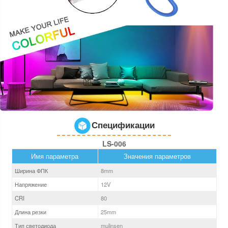
Спецификации
LS-006
Имя параметра
Значения параметров
Ширина ФПК
8
mm
Напряжение
12V
CRI
80
Длина резки
25mm
Тип светодиода
mulinsen