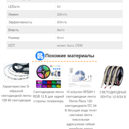
LEDs/m
60
Люмен
22
lm/m
Эффективность
80
lm/w
Власть
8
w/m
Размер
8
mm
CCT
может быть OEM
Похожие материалы
Характеристики S-
образной
Светодиодная лента
10 м/рулон WS2811
СВЕТОДИОДНЫЕ
светодиодной ленты
RGB 12 В для задней
светодиодная лента
ЛЕНТЫ 12 В/24 В
12В 60 светодиодов
стороны телевизора
Horse Race 120
светодиодов/м DC 24
В бегущая вода течет
световая лента
пиксельная
адресуемая гибкая
линейная лампа