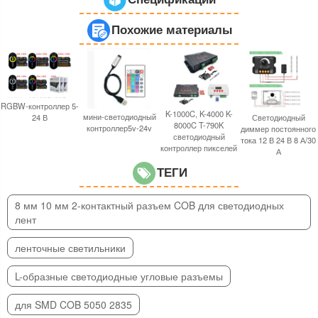
Похожие материалы
RGBW-контроллер 5-
K-1000C, K-4000 K-
мини-светодиодный
Светодиодный
24 В
8000C T-790K
контроллер5v-24v
диммер постоянного
светодиодный
тока 12 В 24 В 8 А/30
контроллер пикселей
А
ТЕГИ
8 мм 10 мм 2-контактный разъем COB для светодиодных
лент
ленточные светильники
L-образные светодиодные угловые разъемы
для SMD COB 5050 2835