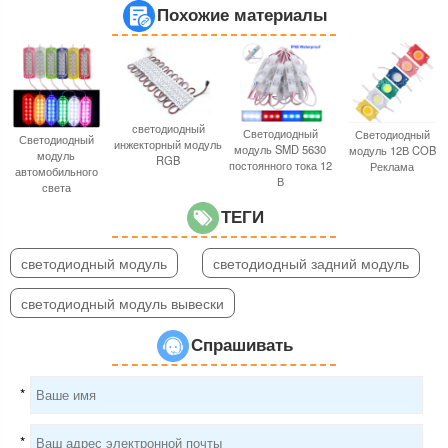
Похожие материалы
светодиодный
Светодиодный
Светодиодный
Светодиодный
инжекторный модуль
модуль SMD 5630
модуль 12В COB
модуль
RGB
постоянного тока 12
Реклама
автомобильного
В
света
ТЕГИ
светодиодный модуль
светодиодный задний модуль
светодиодный модуль вывески
Спрашивать
*
*