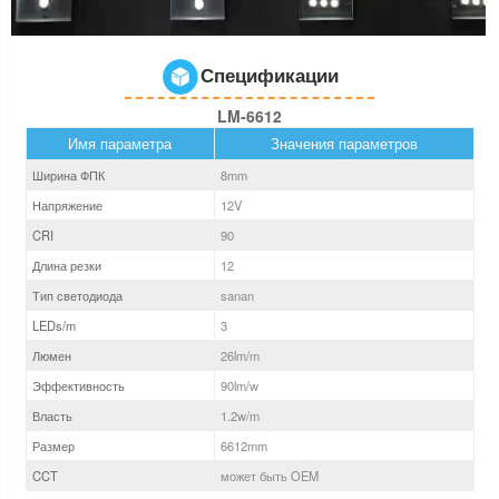
Спецификации
LM-6612
Имя параметра
Значения параметров
Ширина ФПК
8
mm
Напряжение
12V
CRI
90
Длина резки
12
Тип светодиода
sanan
LEDs/m
3
Люмен
26
lm/m
Эффективность
90
lm/w
Власть
1.2
w/m
Размер
6612
mm
CCT
может быть OEM