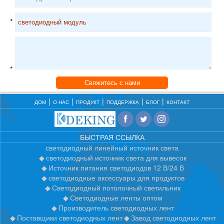
*
*
Свяжитесь с нами
ДОМ
О НАС
ПРОДУКТ
ПОДДЕРЖКА
БЛОГ
КОНТАКТ
БЫСТРАЯ ССЫЛКА
светодиодный линейный источник света
светодиодный источник света для вывесок
Источник питания светодиодов 12 В/24 В
светодиодные аксессуары для продуктов
Светодиодный потолочный светильник
Светодиодные ленты оптом
Производитель светодиодных лент
Поставщики светодиодных лент
Завод светодиодных лент