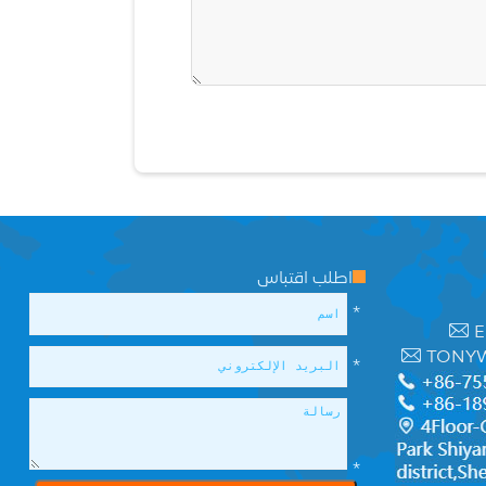
اطلب اقتباس
*
E
TONY
*
*