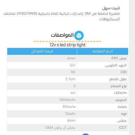
تثبيت سهل
ضفيرة لاصقة من 3M؛ إصدارات خيالية للماء اختيارية (IP20/IP65) لمختلف
السيناريوهات.
المواصفات
12v s led strip light
اسم المعلمة
قيمه المعامل
عرض FPC
mm
6
الجهد االكهربى
12V
90
CRI
طول القطع
2.5cm
نوع الصمام
3
60
LEDs/m
التجويف
lm/m
1300
كفاءة
lm/w
90
قوة
w/m
12
مقاس
mm
6
CCT
يمكن أن يكون OEM