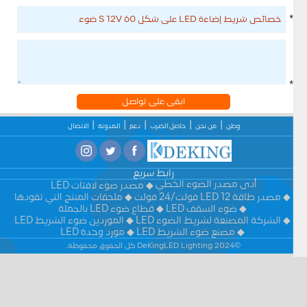
*
*
ابقى على تواصل
وطن
من نحن
حاصل الضرب
دعم
المدونة
الاتصال
رابط سريع
أدى مصدر الضوء الخطي
مصدر ضوء لافتات LED
مصدر طاقة LED 12 فولت/24 فولت
ملحقات المنتج التي تقودها
ضوء السقف LED
قطاع ضوء LED بالجملة
الشركة المصنعة لشريط الضوء LED
الموردين ضوء الشريط LED
مصنع ضوء الشريط LED
مورد وحدة LED
©2024 DeKingLED Lighting كل الحقوق محفوظة.