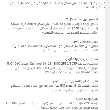
يتميز شريط إضاءة LED على شكل S هذا (60 ضوء لكل متر، 12V تيار مستمر)
بالخصائص التالية:
تصميم مرن على شكل S
هيكل لوحة دبوسات مطبوعة (PCB) على شكل زигزاگ فريد، يسمح
بالانحناء بزاوية 90°+
لمنحنيات، زوايا أو أشكال مخصصة (مناسب بشكل
مثالي لتسليط الضوء على اللافتات/الحروف).
جهد منخفض وآمن
يعمل على
12V تيار مستمر
(جهد منخفض، آمن للاستخدام الداخلي/
الخارجي؛ لا يوجد خطر على تسخين المفرط).
سطوع عالٍ وخيارات ألوان
يستخدم
شريحة SMD 2835/3535
(24–28 لومن لكل ضوء، 540–565
لومن/متر)؛ متاح باللون الأبيض الدافئ (2700K)، الأبيض الطبيعي
(4000K)، الأبيض البارد (6500K) أو RGB.
قابل للقطع والتعديل على السطوع
يمكن قطعه كل
3 أضواء (50 مم)
؛ متوافق مع أجهزة تعديل السطوع
(لضبط السطوع لخلق أجواء مناسبة).
متين ودائم الحياة
لوحة PCB مزدوجة الجانب من النحاس (تبريد ممتاز)؛ عمر العمل
>50000
ساعة
(انخفاض ضوء <3% بعد 5000 ساعة).