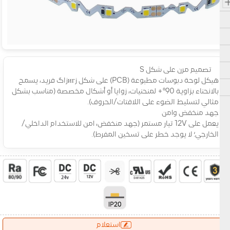
تصميم مرن على شكل S
هيكل لوحة دبوسات مطبوعة (PCB) على شكل زигزاگ فريد، يسمح
بالانحناء بزاوية 90°+ لمنحنيات، زوايا أو أشكال مخصصة (مناسب بشكل
مثالي لتسليط الضوء على اللافتات/الحروف).
جهد منخفض وآمن
يعمل على 12V تيار مستمر (جهد منخفض، آمن للاستخدام الداخلي/
الخارجي؛ لا يوجد خطر على تسخين المفرط).
استعلام