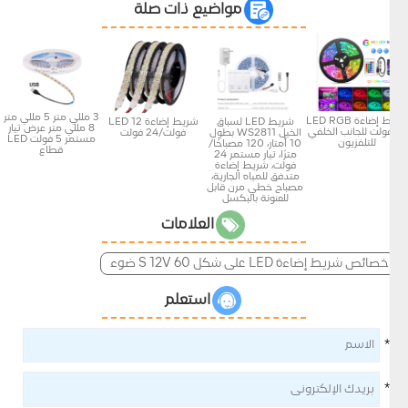
مواضيع ذات صلة
3 مللي متر 5 مللي متر
شريط إضاءة LED RGB
شريط LED لسباق
شريط إضاءة LED 12
8 مللي متر عرض تيار
12 فولت للجانب الخلفي
الخيل WS2811 بطول
فولت/24 فولت
مستمر 5 فولت LED
للتلفزيون
10 أمتار، 120 مصباحًا/
قطاع
مترًا، تيار مستمر 24
فولت، شريط إضاءة
متدفق للمياه الجارية،
مصباح خطي مرن قابل
للعنونة بالبكسل
العلامات
خصائص شريط إضاءة LED على شكل S 12V 60 ضوء
استعلم
*
*