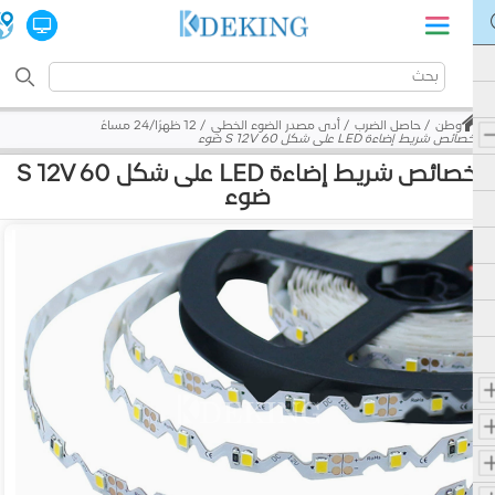
وطن
حاصل الضرب
أدى مصدر الضوء الخطي
12 ظهرًا/24 مساءً
خصائص شريط إضاءة LED على شكل S 12V 60 ضوء
خصائص شريط إضاءة LED على شكل S 12V 60
ضوء