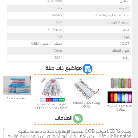
مقاس
mm
4810
التجويف
25
العلامة التجارية رقاقة LED
sanan
الجهد االكهربى
12V
حاضِر
mA/pcs
1
قوة
1.5
CCT
يمكن أن يكون OEM
طول السلك
10cm
زاوية
120°
مواضيع ذات صلة
. أجل، لا بأس -
وحدة حقن الصمام
تيار مستمر 12 فولت
وحدة ضوء السيارة
RGB
SMD 5630 وحدة LED
بقيادة
العلامات
وحدة LED 12 فولت COB تصميم الإعلانات لافتات بإضاءة خلفية
مقاومة للماء IP65 أبيض أحمر أخضر أزرق أصفر وردي ضوء إشارة إعلانية