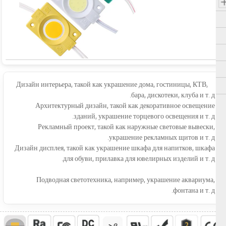
Дизайн интерьера, такой как украшение дома, гостиницы, КТВ,
бара, дискотеки, клуба и т. д.
Архитектурный дизайн, такой как декоративное освещение
зданий, украшение торцевого освещения и т. д.
Рекламный проект, такой как наружные световые вывески,
украшение рекламных щитов и т. д.
Дизайн дисплея, такой как украшение шкафа для напитков, шкафа
для обуви, прилавка для ювелирных изделий и т. д.
Подводная светотехника, например, украшение аквариума,
фонтана и т. д.