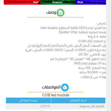
وصف
تخصيص:
اسم المنتج: وحدة LED فائقة السطوع مقاومة للماء
العلامة التجارية للرقاقة: Epistar Chip
الطاقة: 2.4 واط
نوع الصمام: COB LED
اللون المنبعث: أبيض/أبيض دافئ/أحمر/أخضر/أصفر/أزرق/وردي
درجة حرارة اللون: 6500 ك (أبيض): 3000-3200 ك (أبيض دافئ)
الجهد الأمامي: DC12V
الحجم: الطول 48 * العرض 30 * الارتفاع 3 مم
درجة IP: مقاوم للماء IP65
زاوية الشعاع: 120 درجة
العمر:> 50,000 ساعة
شهادة: سي و بنفايات
المواصفات
COB led module
اسم المعلمة
قيمه المعامل
الكمية لكل مجموعة
20PCS