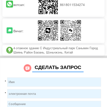
вотсап:
8618011534274
Вичат:
4-этажное здание C Индустриальный парк Саньмин Город
Шиянь Район Баоань, Шэньчжэнь, Китай
СДЕЛАТЬ ЗАПРОС
*
*