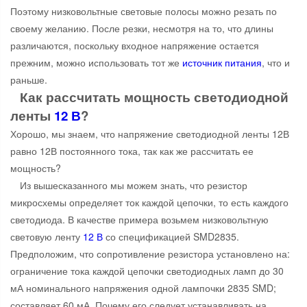
Поэтому низковольтные световые полосы можно резать по
своему желанию. После резки, несмотря на то, что длины
различаются, поскольку входное напряжение остается
прежним, можно использовать тот же
источник питания
, что и
раньше.
Как рассчитать мощность светодиодной
ленты
12 В
?
Хорошо, мы знаем, что напряжение светодиодной ленты 12В
равно 12В постоянного тока, так как же рассчитать ее
мощность?
Из вышесказанного мы можем знать, что резистор
микросхемы определяет ток каждой цепочки, то есть каждого
светодиода. В качестве примера возьмем низковольтную
световую ленту
12 В
со спецификацией SMD2835.
Предположим, что сопротивление резистора установлено на:
ограничение тока каждой цепочки светодиодных ламп до 30
мА номинального напряжения одной лампочки 2835 SMD;
составляет 60 мА. Почему его следует устанавливать на