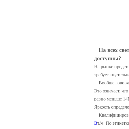
На всех све
доступны?
На рынке предста
требует тщатель
Вообще говоря
Это означает, чт
равно меньше 14
Яркость определе
Квалифицирова
В
т/м. По этикет