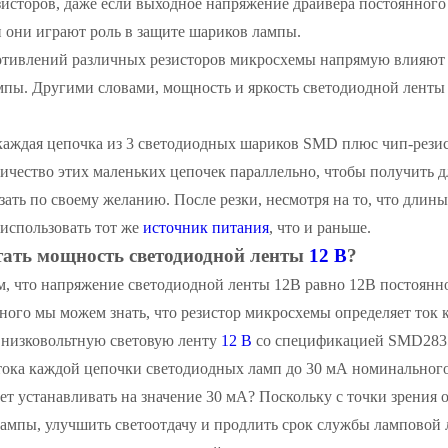
зисторов, даже если выходное напряжение драйвера постоянного
 и они играют роль в защите шариков лампы.
отивлений различных резисторов микросхемы напрямую влияют 
мпы. Другими словами, мощность и яркость светодиодной ленты
 каждая цепочка из 3 светодиодных шариков SMD плюс чип-резис
ичество этих маленьких цепочек параллельно, чтобы получить 
ать по своему желанию. После резки, несмотря на то, что длины
использовать тот же
источник питания
, что и раньше.
тать мощность светодиодной ленты
12 В
?
, что напряжение светодиодной ленты 12В равно 12В постоянног
ого мы можем знать, что резистор микросхемы определяет ток к
 низковольтную световую ленту
12 В
со спецификацией SMD2835.
 тока каждой цепочки светодиодных ламп до 30 мА номинальног
ет устанавливать на значение 30 мА? Поскольку с точки зрения 
ампы, улучшить светоотдачу и продлить срок службы ламповой 