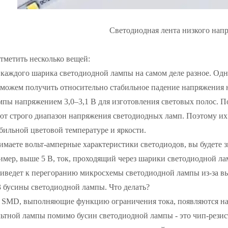
Светодиодная лента низкого на
отметить несколько вещей:
каждого шарика светодиодной лампы на самом деле разное. Одна
можем получить относительно стабильное падение напряжения н
пы напряжением 3,0–3,1 В для изготовления световых полос. П
т строго диапазон напряжения светодиодных ламп. Поэтому их и
бильной цветовой температуре и яркости.
имаете вольт-амперные характеристики светодиодов, вы будете 
имер, выше 5 В, ток, проходящий через шарики светодиодной л
риведет к перегоранию микросхемы светодиодной лампы из-за 
3 бусины светодиодной лампы. Что делать?
 SMD, выполняющие функцию ограничения тока, появляются на с
льтной лампы помимо бусин светодиодной лампы - это чип-рези