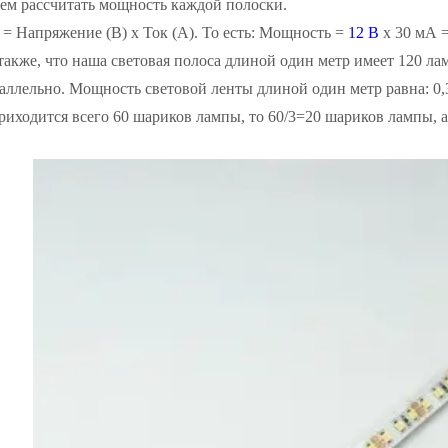
ем рассчитать мощность каждой полоски.
= Напряжение (В) x Ток (А). То есть: Мощность =
12 В
x 30 мА =
кже, что наша световая полоса длиной один метр имеет 120 лам
ллельно. Мощность световой ленты длиной один метр равна: 0,36
риходится всего 60 шариков лампы, то 60/3=20 шариков лампы, а