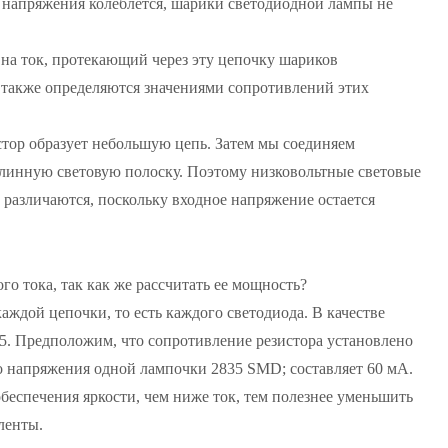
 напряжения колеблется, шарики светодиодной лампы не
на ток, протекающий через эту цепочку шариков
 также определяются значениями сопротивлений этих
тор образует небольшую цепь. Затем мы соединяем
длинную световую полоску. Поэтому низковольтные световые
 различаются, поскольку входное напряжение остается
о тока, так как же рассчитать ее мощность?
аждой цепочки, то есть каждого светодиода. В качестве
 Предположим, что сопротивление резистора установлено
о напряжения одной лампочки 2835 SMD; составляет 60 мА.
обеспечения яркости, чем ниже ток, тем полезнее уменьшить
ленты.