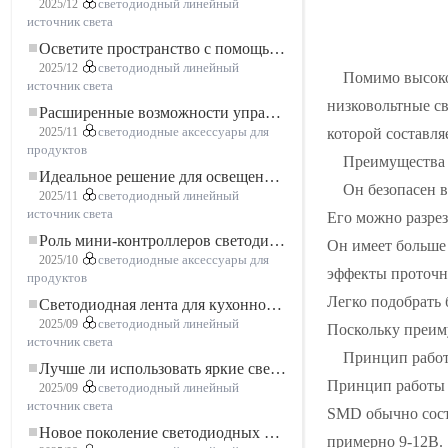
2025/12
светодиодный линейный
источник света
Осветите пространство с помощью гибкой низковольтной неоновой LED-ленты
2025/12
светодиодный линейный
Помимо высоко
источник света
низковольтные св
Расширенные возможности управления освещением: основные преимущества контроллера RGBW 5–24 В
которой составля
2025/11
светодиодные аксессуары для
продуктов
Преимущества 
Идеальное решение для освещения: гибкая светодиодная лента COB высокой плотности FOB для современного освещения
Он безопасен в
2025/11
светодиодный линейный
источник света
Его можно разрез
Роль мини-контроллеров светодиодов в проектах светодиодных лент
Он имеет больше
2025/10
светодиодные аксессуары для
эффекты проточно
продуктов
Легко подобрать
Светодиодная лента для кухонного шкафа: сенсорная светодиодная лента COB, которая меняет представление о домашнем и коммерческом освещении
2025/09
светодиодный линейный
Поскольку преиму
источник света
Принцип работ
Лучше ли использовать яркие светодиодные лампы?
Принцип работы 
2025/09
светодиодный линейный
источник света
SMD обычно сост
Новое поколение светодиодных лент: свободная резка для неограниченных возможностей
примерно 9-12В.