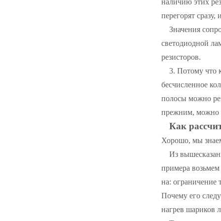
наличию этих ре
перегорят сразу,
Значения сопр
светодиодной ла
резисторов.
3. Потому что
бесчисленное кол
полосы можно рез
прежним, можно 
Как рассчи
Хорошо, мы знаем
Из вышесказанн
примера возьмем
на: ограничение
Почему его следу
нагрев шариков л