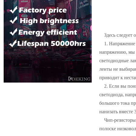
Здесь следует 
1. Напряжение 
напряжению, мы 
светодиодные лам
ленты не выбираю
приводит к неста
2. Если вы пон
светодиода, напр
большого тока п
нанизать вместе 
Чип-резисторы
полоске низково