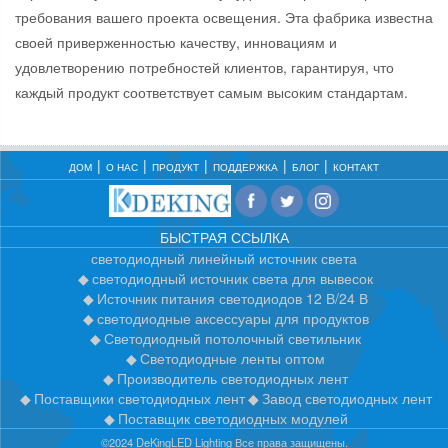
требования вашего проекта освещения. Эта фабрика известна
своей приверженностью качеству, инновациям и
удовлетворению потребностей клиентов, гарантируя, что
каждый продукт соответствует самым высоким стандартам.
ДОМ
О НАС
ПРОДУКТ
ПОДДЕРЖКА
БЛОГ
КОНТАКТ
БЫСТРАЯ ССЫЛКА
светодиодный линейный источник света
светодиодный источник света для вывесок
Источник питания светодиодов 12 В/24 В
светодиодные аксессуары для продуктов
Светодиодный потолочный светильник
Светодиодные ленты оптом
Производитель светодиодных лент
Поставщики светодиодных лент
Завод светодиодных лент
Поставщик светодиодных модулей
©2024 DeKingLED Lighting Все права защищены.