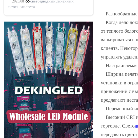
2025/08
светодиодный линейный
источник света
Разнообразные 
Когда дело дох
от теплого белог
варьироваться в 
клиента. Некото
управлять удален
Настраиваемая
Ширина печатн
установки в огра
приложений с вы
предлагают нест
Переменный ин
Высокий CRI и
торговле. Свето
д
передавать цвета