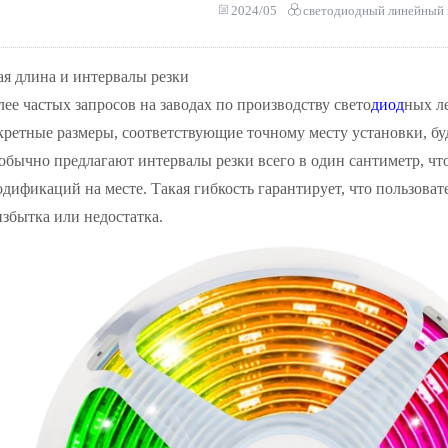
2024/05
светодиодный линейный 
я длина и интервалы резки
ее частых запросов на заводах по производству свето
диод
ных л
кретные размеры, соответствующие точному месту установки, б
обычно предлагают интервалы резки всего в один сантиметр, ч
дификаций на месте. Такая гибкость гарантирует, что пользоват
збытка или недостатка.