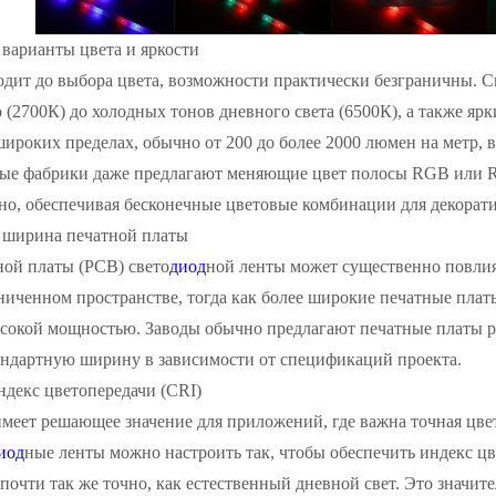
варианты цвета и яркости
одит до выбора цвета, возможности практически безграничны. С
о (2700К) до холодных тонов дневного света (6500К), а также ярк
широких пределах, обычно от 200 до более 2000 люмен на метр,
рые фабрики даже предлагают меняющие цвет полосы RGB или
но, обеспечивая бесконечные цветовые комбинации для декорат
 ширина печатной платы
ой платы (PCB) свето
диод
ной ленты может существенно повлия
ниченном пространстве, тогда как более широкие печатные плат
сокой мощностью. Заводы обычно предлагают печатные платы ра
андартную ширину в зависимости от спецификаций проекта.
декс цветопередачи (CRI)
меет решающее значение для приложений, где важна точная цве
иод
ные ленты можно настроить так, чтобы обеспечить индекс цвет
 почти так же точно, как естественный дневной свет. Это знач