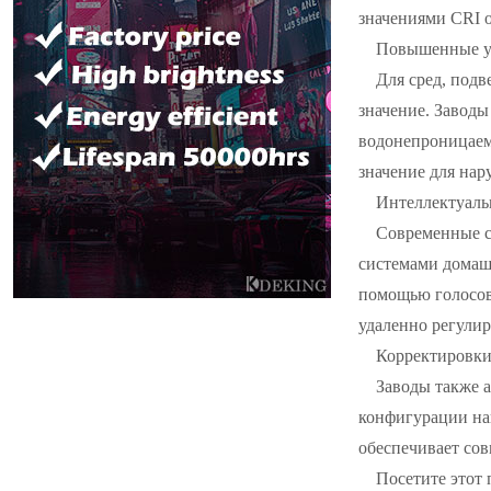
значениями CRI о
Повышенные у
Для сред, под
значение. Завод
водонепроницаемы
значение для нар
Интеллектуаль
Современные с
системами домаш
помощью голосов
удаленно регулир
Корректировки
Заводы также 
конфигурации на
обеспечивает со
Посетите этот 