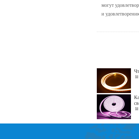
могут удовлетвор
и удовлетворению
Чт
Ка
св