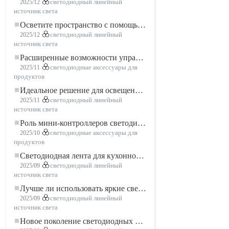
2025/12
светодиодный линейный
источник света
Осветите пространство с помощью гибкой низковольтной неоновой LED-ленты
2025/12
светодиодный линейный
источник света
Расширенные возможности управления освещением: основные преимущества контроллера RGBW 5–24 В
2025/11
светодиодные аксессуары для
продуктов
Идеальное решение для освещения: гибкая светодиодная лента COB высокой плотности FOB для современного освещения
2025/11
светодиодный линейный
источник света
Роль мини-контроллеров светодиодов в проектах светодиодных лент
2025/10
светодиодные аксессуары для
продуктов
Светодиодная лента для кухонного шкафа: сенсорная светодиодная лента COB, которая меняет представление о домашнем и коммерческом освещении
2025/09
светодиодный линейный
источник света
Лучше ли использовать яркие светодиодные лампы?
2025/09
светодиодный линейный
источник света
Новое поколение светодиодных лент: свободная резка для неограниченных возможностей