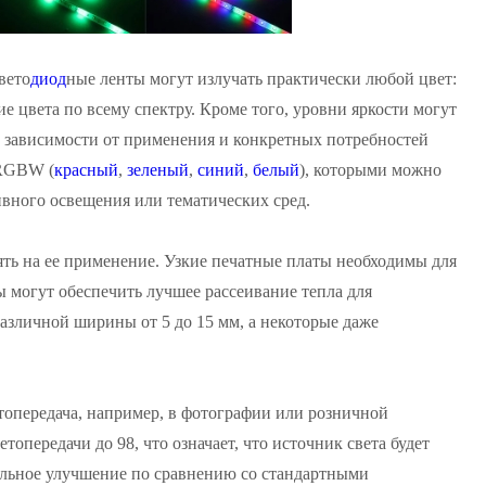
вето
диод
ные ленты могут излучать практически любой цвет:
ие цвета по всему спектру. Кроме того, уровни яркости могут
 в зависимости от применения и конкретных потребностей
 RGBW (
красный
,
зеленый
,
синий
,
белый
), которыми можно
ивного освещения или тематических сред.
ть на ее применение. Узкие печатные платы необходимы для
ы могут обеспечить лучшее рассеивание тепла для
зличной ширины от 5 до 15 мм, а некоторые даже
топередача, например, в фотографии или розничной
опередачи до 98, что означает, что источник света будет
ительное улучшение по сравнению со стандартными