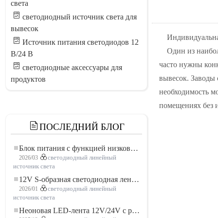
света
светодиодный источник света для
вывесок
Индивидуальна
Источник питания светодиодов 12
Один из наибол
В/24 В
часто нужны кон
светодиодные аксессуары для
вывесок. Заводы 
продуктов
необходимость мо
помещениях без и
ПОСЛЕДНИЙ БЛОГ
Блок питания с функцией низковольтного плавного пуска для LED освещения
2026/03
светодиодный линейный
источник света
12V S-образная светодиодная лента: гибкое и эффективное решение для современного освещения
2026/01
светодиодный линейный
источник света
Неоновая LED-лента 12V/24V с резкой по 3 светодиода: современное неоновое освещение для любого пространства