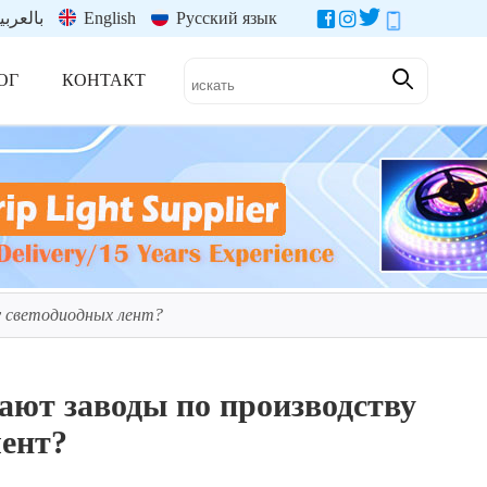
بالعربي
English
Русский язык
ОГ
КОНТАКТ
у светодиодных лент?
ают заводы по производству
лент?