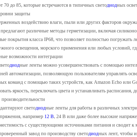
т 70 до 85, которые встречаются в типичных свето
диод
ных осве
ровни защиты
верженных воздействию влаги, пыли или других факторов окруж
ы предлагают различные методы герметизации, включая силикон
е покрытия класса IP68, что позволяет полностью погружать л
ужного освещения, морского применения или любых условий, где
ные возможности интеграции
вето
диод
ные ленты можно усовершенствовать с помощью интелл
ней автоматизации, позволяющую пользователям управлять осв
ых команд с помощью таких устройств, как Amazon Echo или G
овать яркость, переключать цвета и устанавливать расписания, 
 производительности
адаптируют свето
диод
ные ленты для работы в различных электр
пряжения, например
12 В
, 24 В или даже более высокие напря
вместимость с существующими источниками питания и сводит к 
проверенный завод по производству свето
диод
ных лент, чтобы и