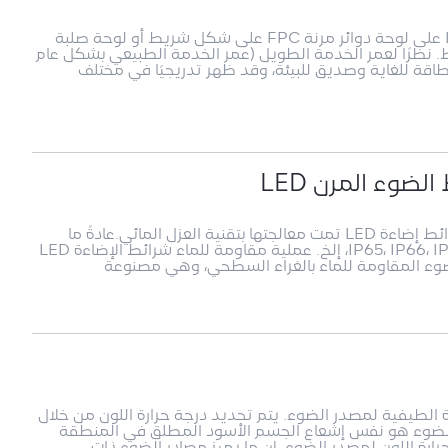
يشير شريط الإضاءة LED إلى تجميع مصابيح LED على لوحة دوائر مرنة FPC على شكل شريط أو لوحة صلبة
ط. نظرًا لعمر الخدمة الطويل (عمر الخدمة الطبيعي بشكل عام
و أيضًا موفر للطاقة للغاية وصديق للبيئة، وقد ظهر تدريجيًا في مختلف
ضوء المرن LED
شرائط الإضاءة المرنة المقاومة للماء ED هي شرائط إضاءة LED تمت معالجتها بتقنية العزل المائي.عادةً ما
تكون درجات الأشرطة المقاومة للماء هي IP65، IP66، IP67، IP68، إلخ. عملية مقاومة للماء شرائط الإضاءة LED
دة الطيفية لمصدر الضوء. يتم تحديد درجة حرارة اللون من خلال
الضوء هو نفس إشعاع الجسم الأسود المطلق في المنطقة
ارة اللون لمصدر الضوء. إن ما يميز مصادر الضوء ذات