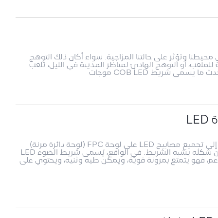
 محيطنا وتؤثر على حالتنا المزاجية. سواء أكان ذلك التوهج
اة للملعب، أو التوهج الهادئ لمناظر المدينة في الليل، تلعب
 يسمى شريط COB LED موجات
L
ما هو شريط الضوء LEDيشير شريط الضوء LED إلى تجميع مصابيح LED على لوحة FPC (لوحة دائرة مرنة)
على شكل شريط أو لوحة صلبة PCB. تم تسميته لأن شكله يشبه الشريط. في الواقع، يُسمى شريط الضوء LED
 المنتج مثل الحزام الناعم، فهو يتمتع بمرونة قوية، ويمكن طيه وثنيه، ويحتوي على