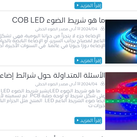
إقرأ المزيد
ما هو شريط الضوء COB LED
2024/04
أدى مصدر الضوء الخطي
الإضاءة جزء لا يتجزأ من حياتنا اليومية، فهي تشكل
الناعم لمصباح بجانب السرير، أو الإضاءة النابضة بالحي
الإضاءة دورًا حيويًا في عالمنا. في السنوات الأخيرة، أحدث ما
إقرأ المزيد
الأسئلة المتداولة حول شرائط إضاءة ED
2024/04
أدى مصدر الضوء الخطي
أيضًا ضوء الشريط الناعم LED.
خرزات ت
إقرأ المزيد