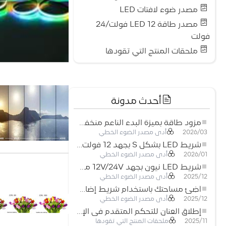
مصدر ضوء لافتات LED
مصدر طاقة LED 12 فولت/24
فولت
ملحقات المنتج التي تقودها
أحدث مدونة
مزود طاقة بميزة البدء الناعم منخفض الجهد لأنظمة إضاءة LED
أدى مصدر الضوء الخطي
2026/03
شريط LED بشكل S بجهد 12 فولت: حل إضاءة مرن وفعال للتصميمات الحديثة
أدى مصدر الضوء الخطي
2026/01
شريط LED نيون بجهد 12V/24V مع إمكانية القص كل 3 مصابيح: حل إضاءة نيون عصري لكل المساحات
أدى مصدر الضوء الخطي
2025/12
أضِئ مساحتك باستخدام شريط إضاءة LED نيون مرن منخفض الجهد
أدى مصدر الضوء الخطي
2025/12
إطلاق العنان للتحكم المتقدم في الإضاءة: المزايا الرئيسية لجهاز التحكم RGBW 5–24 فولت
ملحقات المنتج التي تقودها
2025/11