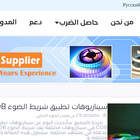
من نحن
دعم
المدو
حاصل الضرب
سيناريوهات تطبيق شريط الضوء COB
2024/04
أدى مصدر الضوء الخطي
مختلفة، و