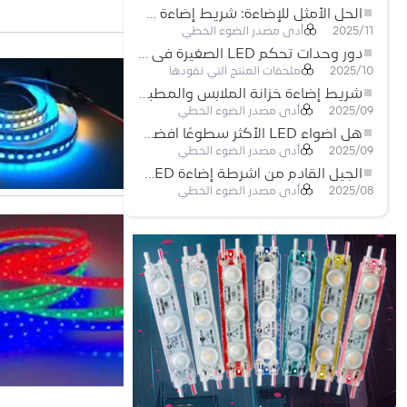
الحل الأمثل للإضاءة: شريط إضاءة LED مرن عالي الكثافة COB FOB للإضاءة الحديثة
أدى مصدر الضوء الخطي
2025/11
دور وحدات تحكم LED الصغيرة في مشاريع إضاءة شريط LED
ملحقات المنتج التي تقودها
2025/10
شريط إضاءة خزانة الملابس والمطبخ: شريط COB LED اللمسي الذي يعيد تعريف الإضاءة المنزلية والتجارية
أدى مصدر الضوء الخطي
2025/09
هل أضواء LED الأكثر سطوعًا أفضل؟
أدى مصدر الضوء الخطي
2025/09
الجيل القادم من أشرطة إضاءة LED: قابلة للقطع بحرية لإمكانيات غير محدودة
أدى مصدر الضوء الخطي
2025/08