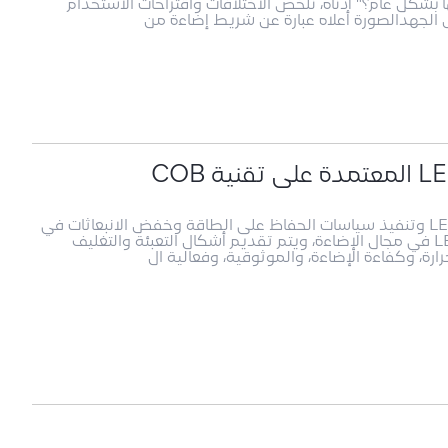
 بشكل عام؟" أدناه، نلخص الاختلافات واقتراحات الاستخدام
الجهدالصورة أعلاه عبارة عن شريط إضاءة من
مع الابتكار المستمر لتكنولوجيا التعبئة والتغليف LED وتنفيذ سياسات الحفاظ على الطاقة وخفض الانبعاثات في
الداخل والخارج، تتزايد نسبة تطبيقات مصدر ضوء LED في مجال الإضاءة، ويتم تقديم أشكال التعبئة والتغليف