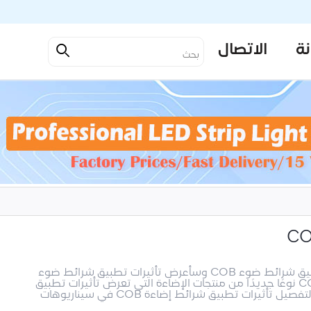
نة
الاتصال
مرحبًا بالجميع، سأتحدث اليوم عن سيناريوهات تطبيق شرائط ضوء COB وسأعرض تأثيرات تطبيق شرائط ضوء
COB في سيناريوهات مختلفة.يعد شريط الضوء COB نوعًا جديدًا من منتجات الإضاءة التي تعرض تأثيرات تطبيق
مذهلة في مشاهد مختلفة. ستتناول هذه المقالة بالتفصيل تأثيرات تطبيق شرائط إضاءة COB في سيناريوهات