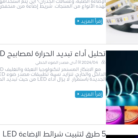
الإضاءة الصلبة، وغسالات الجدران؟ أين يتم استخدامها
لهذه الأنواع من المنتجات. شريط إضاءة مرن منخفض 
إقرأ المزيد
تحليل أداء تبديد الحرارة لمصابيح LED المعتمدة على تقنية COB
2024/04
أدى مصدر الضوء الخطي
الجديدة باستمرار. لا يزال أداء LED من حيث تبديد الحرارة، وكفاءة الإضاءة، والموثوقية، وفعالية ال
إقرأ المزيد
5 طرق لتثبيت شرائط الإضاءة LED