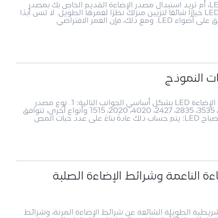
هل تقوم ببعض الأبحاث قبل شراء شريط إضاءة LED، أم تريد استبدال مصدر الإضاءة القديم الخاص بك بمصدر
جديد؟ بغض النظر عن الموقف، تعد شرائط الإضاءة LED خيارًا شائعًا لتزيين منزلك نظرًا لعمرها الطويل. لا تنس أبدًا
إن العمر الافتراضي
تتضمن المواصفات والمعلمات النموذجية لشرائط الإضاءة LED بشكل أساسي الجوانب التالية: 1. نوع مصدر
الضوء: مصابيح LED شائعة الاستخدام تشمل 5050، 3535، 2835، 2427، 4020، 2020، 1515 وأنواع أخرى، تتوافق
ءة الناعمة وشرائط الإضاءة الصلبة
لشريطية الطويلة الشائعة عن شرائط الإضاءة المرنة، وشرائط