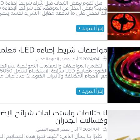
أنك تحصل على ما تدفعه مقابل! الشيء نفسه ينطبق على أضواء LED. ومع ذلك، ف
إقرأ المزيد
مواصفات شريط إضاءة LED، معلمات النموذج
2024/04
أدى مصدر الضوء الخطي
مع الأحجام المختلفة وتأثيرات الضوء. 2. عدد حبات مصباح LED: يتم حساب ذلك عادةً بناءً على عدد حبات المص
إقرأ المزيد
الاختلافات واستخدامات شرائح الإضا
وغسالات الجدران
2024/04
أدى مصدر الضوء الخطي
كثيرًا ما يسأل الناس: "كيف نميز هذه المصابيح ا