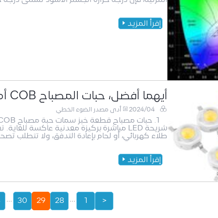
إقرأ المزيد
أيهما أفضل، حبات المصباح COB أم حبات المصباح LED؟
2024/04
أدى مصدر الضوء الخطي
شريحة LED مباشرة بركيزة معدنية عاكسة للغا
طلاء كهربائي، أو لحام بإعادة التدفق، ولا تتطلب تصح
إقرأ المزيد
...
...
3
30
29
28
1
<