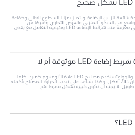
وء LEDإن شريط الضوء LED هو مادة شائعة لتزيين الإضاءة، ويتميز بمزايا السطوع العالي وكفاءة
واسع في الديكور المنزلي والعرض التجاري وغيرها من
المجالات. عند استخدام شرائط الإضاءة LED، نحتاج إلى معرفة عدد شرائط الإضاءة LED وكيفية التعامل مع بعض
 LED موثوقة أم لا
1. اختيار العلامة التجارية2. علاقة الاتصال بين المبرد والهواءتستخدم مصابيح LED عادة الألومنيوم كمبرد. كلما
كان ذلك أفضل. وهذا يساعد على تبديد الحرارة. المصباح بأكمله
ويل. لا يجب أن تكون كبيرة بشكل مفرط فتح