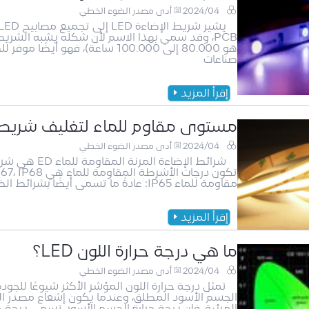
2024/04
أدى مصدر الضوء الخطي
PCB، وقد سمي بهذا الاسم لأن شكله يشبه الشري
هو 80.000 إلى 100.000 ساعة)، فه
صناعات
إقرأ المزيد
مستوى مقاوم للماء لتغليف شريط ال
2024/04
أدى مصدر الضوء الخطي
مقاومة للماء IP65: عادةً ما تسمى أيضًا بشرائط الضوء المقاومة للماء بالغراء السطحي، وهي مصنوعة
إقرأ المزيد
ما هي درجة حرارة اللون LED؟
2024/04
أدى مصدر الضوء الخطي
تمثل درجة حرارة اللون المؤشر الأكثر شيوعًا للجو
الجسم الأسود المطلق، وعندما يكون إشعاع مصدر 
المرئية، فإن درجة حرارة الجسم الأسود تسمى درجة حر