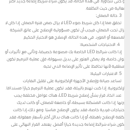
أو حتى تتجاوزه. في هذه الحالة، قد يكون شراء شريط إضاءة جديد أكثر
فعالية من حيث التكلفة.
3. حالة الضمان:
تحقق مما إذا كان شريط ضوء LED لا يزال ضمن فترة الضمان. إذا كان لا
يزال تحت الضمان، فيجب أن تكون مسؤولية الإصلاح على عاتق الشركة
المصنعة أو المورد. في هذه الحالة، الإصلاح هو الاختيار الحكيم.
4. الاحتياجات الشخصية:
إذا كانت شرائط LED الخاصة بك مصنوعة خصيصًا، وتأتي مع تأثيرات أو
ألوان خاصة، ولا يمكن العثور على بديل بسهولة، فإن عملية الترميم تكون
منطقية لأنها تحافظ على تأثير الإضاءة الذي تحبه.
5. الاعتبارات البيئية:
تساعد صيانة وإصلاح الأجهزة الإلكترونية على تقليل النفايات
الإلكترونية. إذا كنت تهتم بالبيئة، فقد تكون عملية الترميم خيارًا مستدامًا.
عند اتخاذ قرار بشأن إصلاح شريط LED، هناك عوامل مختلفة يجب
وزنها. إذا كانت المشكلة بسيطة، أو خاضعة للضمان، أو كانت لديك
احتياجات فردية خاصة، فقد يكون الإصلاح مناسبًا. ومع ذلك، إذا كانت
تكلفة الإصلاح باهظة، أو إذا كانت هناك بدائل أكثر بأسعار معقولة، فقد
يكون شراء شرائط إضاءة جديدة خيارًا أفضل. يعتمد القرار النهائي على