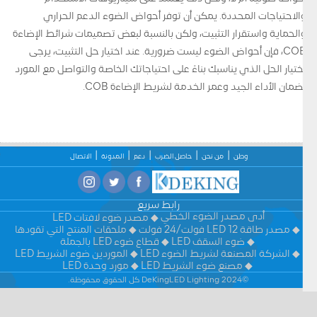
والاحتياجات المحددة. يمكن أن توفر أحواض الضوء الدعم الحراري
والحماية واستقرار التثبيت، ولكن بالنسبة لبعض تصميمات شرائط الإضاءة
COB، فإن أحواض الضوء ليست ضرورية. عند اختيار حل التثبيت، يرجى
اختيار الحل الذي يناسبك بناءً على احتياجاتك الخاصة والتواصل مع المورد
لضمان الأداء الجيد وعمر الخدمة لشريط الإضاءة COB.
وطن
من نحن
حاصل الضرب
دعم
المدونة
الاتصال
رابط سريع
أدى مصدر الضوء الخطي
مصدر ضوء لافتات LED
مصدر طاقة LED 12 فولت/24 فولت
ملحقات المنتج التي تقودها
ضوء السقف LED
قطاع ضوء LED بالجملة
الشركة المصنعة لشريط الضوء LED
الموردين ضوء الشريط LED
مصنع ضوء الشريط LED
مورد وحدة LED
©2024 DeKingLED Lighting كل الحقوق محفوظة.