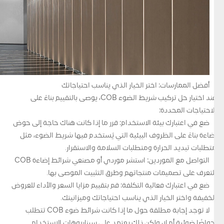
أفضل الممارسات: اختر الخيار الذي يناسب احتياجاتك
عند اختيار حل تركيب شريط الضوء COB، يوصى بالتقييم بناءً على
الاحتياجات المحددة:
ضع في اعتبارك بيئة الاستخدام: قرر ما إذا كانت هناك حاجة إلى حوض
إضاءة بناءً على الظروف البيئية التي يُستخدم فيها شريط الضوء، مثل
متطلبات تبديد الحرارة ومتطلبات السلامة والاستقرار.
التواصل مع الموردين: استشر موردي أو مصنعي شرائط إضاءة COB
للتعرف على تصميمات منتجاتهم وطرق التثبيت الموصى بها.
ضع في اعتبارك فعالية التكلفة: قم بتقييم مزايا السعر والأداء للعروض
الخفيفة واختر الخيار الذي يناسب احتياجاتك وميزانيتك.
لا توجد إجابة مطلقة حول ما إذا كانت شرائط ضوء COB تتطلب
أحواضًا ضوئية أم لا، ولكن ذلك يعتمد على سيناريوهات الاستخدام