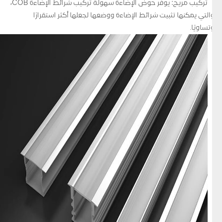
تركيب مريح: يوفر حوض الإضاءة سهولة تركيب شرائط الإضاءة COB،
والتي يمكنها تثبيت شرائط الإضاءة ووضعها لجعلها أكثر استقرارًا
وتساويًا.