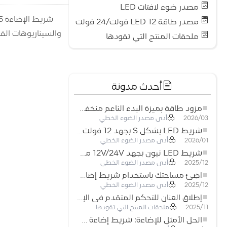
مصدر ضوء لافتات LED
مصدر طاقة LED 12 فولت/24 فولت
والسيناريوهات القا
ملحقات المنتج التي تقودها
أحدث مدونة
مزود طاقة بميزة البدء الناعم منخفض الجهد لأنظمة إضاءة LED
أدى مصدر الضوء الخطي
2026/03
شريط LED بشكل S بجهد 12 فولت: حل إضاءة مرن وفعال للتصميمات الحديثة
أدى مصدر الضوء الخطي
2026/01
شريط LED نيون بجهد 12V/24V مع إمكانية القص كل 3 مصابيح: حل إضاءة نيون عصري لكل المساحات
أدى مصدر الضوء الخطي
2025/12
أضِئ مساحتك باستخدام شريط إضاءة LED نيون مرن منخفض الجهد
أدى مصدر الضوء الخطي
2025/12
إطلاق العنان للتحكم المتقدم في الإضاءة: المزايا الرئيسية لجهاز التحكم RGBW 5–24 فولت
ملحقات المنتج التي تقودها
2025/11
الحل الأمثل للإضاءة: شريط إضاءة LED مرن عالي الكثافة COB FOB للإضاءة الحديثة