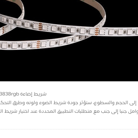
شريط إضاءة 3838rgb
ة إلى الحجم والسطوع، ستؤثر جودة شريط الضوء ولونه وطرق التحكم
امل جنبا إلى جنب مع متطلبات التطبيق المحددة عند اختيار شريط ال