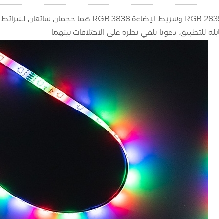
بلة للتطبيق. دعونا نلقي نظرة على الاختلافات بينهما