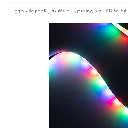
شريط الإضاءة 2835 RGB وشريط الإضاءة 3838 RGB هما حجمان شائعان لشرائط الإضاءة LED، ولديهما بعض الاختلافات في الحجم والسطوع