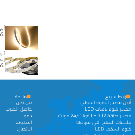
أيه
أيه
إضا
رابط سريع
ملاحة
أدى مصدر الضوء الخطي
من نحن
مصدر ضوء لافتات LED
حاصل الضرب
مصدر طاقة LED 12 فولت/24 فولت
دعم
ملحقات المنتج التي تقودها
المدونة
ضوء السقف LED
الاتصال