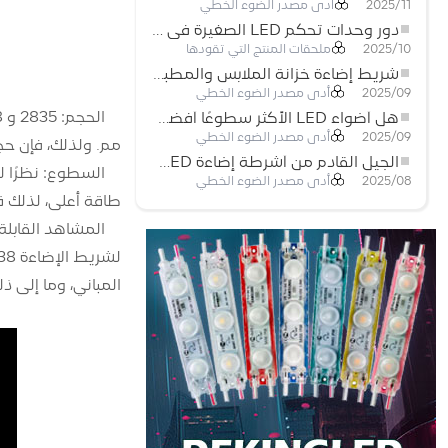
أدى مصدر الضوء الخطي
2025/11
دور وحدات تحكم LED الصغيرة في مشاريع إضاءة شريط LED
ملحقات المنتج التي تقودها
2025/10
شريط إضاءة خزانة الملابس والمطبخ: شريط COB LED اللمسي الذي يعيد تعريف الإضاءة المنزلية والتجارية
أدى مصدر الضوء الخطي
2025/09
هل أضواء LED الأكثر سطوعًا أفضل؟
أدى مصدر الضوء الخطي
2025/09
مم. ولذلك، فإن حجم شريط ا
الجيل القادم من أشرطة إضاءة LED: قابلة للقطع بحرية لإمكانيات غير محدودة
أدى مصدر الضوء الخطي
2025/08
طاقة أعلى، لذلك قد يكون شريط الضوء 38
المباني، وما إلى ذلك. يتم إستخدام شريط الإضاءة