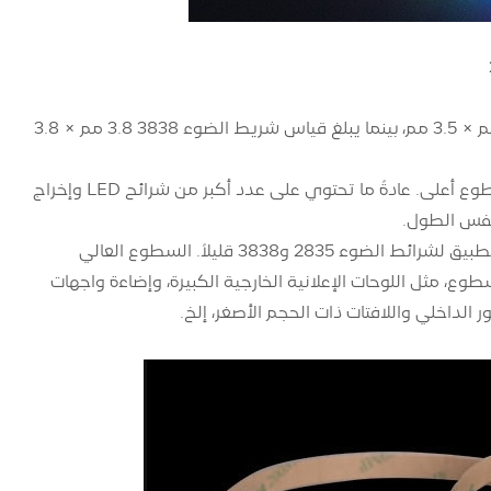
الحجم: 2835 و 3838 يمثلان حجمين مختلفين. يبلغ قياس شريط الضوء 2835 2.8 مم × 3.5 مم، بينما يبلغ قياس شريط الضوء 3838 3.8 مم × 3.8
السطوع: نظرًا للاختلاف في الحجم، فإن 3838 شريطًا ضوئيًا تتمتع عمومًا بقدرة وسطوع أعلى. عادةً ما تحتوي على عدد أكبر من شرائح LED وإخراج
المشاهد القابلة للتطبيق: نظرًا للاختلاف في السطوع، قد تختلف المشاهد القابلة للتطبيق لشرائط الضوء 2835 و3838 قليلاً. السطوع العالي
الية السطوع، مثل اللوحات الإعلانية الخارجية الكبيرة، وإضاءة واجهات