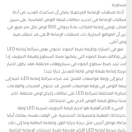
متساوية.
أدلة متطلبات الإضاءة المرجعية: يمكن أن تساعدك العديد من أدلة
متطلبات الإضاءة في تحديد نطاقات قيمة اللومن المناسبة. على سبيل
المثال، توصي إضاءة المكاتب عادةً بحوالي 500 لومن لكل متر مربع، في
حين أن المواقع التجارية ذات متطلبات الإضاءة الأعلى قد تتطلب قيم
لومن أعلى.
ضع في اعتبارك وظيفة ضبط الضوء: تحتوي بعض شرائط إضاءة LED
على وظائف ضبط الضوء التي يمكنها ضبط السطوع وقيمة التجويف. إذا
كنت تريد ضبط سطوع الضوء في سيناريوهات مختلفة، فقد يكون اختيار
شريط إضاءة بقيمة لومن قابلة للتعديل خيارًا جيدًا.
ارجع إلى ورقة مواصفات المنتج: عند شراء شرائط إضاءة LED، انتبه إلى
قيمة اللومن في ورقة مواصفات المنتج. قد تحتوي المنتجات والعلامات
التجارية المختلفة لشرائط LED على نطاقات إخراج لومن مختلفة. اختر
منتجًا بنطاق قيمة اللومن الذي يلبي احتياجاتك.
الشيء الأكثر أهمية هو اختيار قيمة التجويف لشريط LED وفقًا
لاحتياجاتك الفعلية وتفضيلاتك الشخصية. في الوقت نفسه، يمكنك أيضًا
مراعاة عوامل أخرى، مثل درجة حرارة اللون وكفاءة الطاقة وما إلى ذلك،
لاختيار شريط إضاءة LED الأكثر ملاءمة لتلبية احتياجات الإضاءة الخاصة