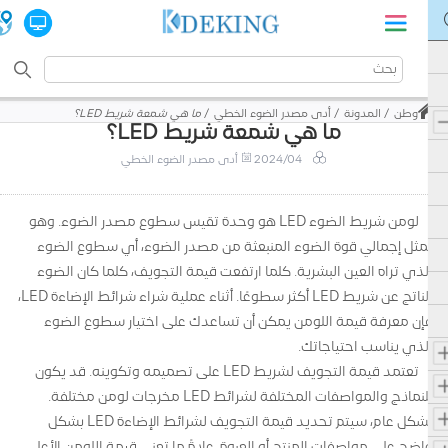
وطن
المدونة
أدى مصدر الضوء الخطي
ما هي شمعة شريط LED؟
ما هي شمعة شريط LED؟
2024/04
أدى مصدر الضوء الخطي
لومن شريط الضوء LED هو وحدة تقيس سطوع مصدر الضوء. وهو
يمثل إجمالي قوة الضوء المنبعثة من مصدر الضوء، أي سطوع الضوء
الذي تراه العين البشرية. كلما ارتفعت قيمة التجويف، كلما كان الضوء
الناتج عن شريط LED أكثر سطوعًا. أثناء عملية شراء شرائط الإضاءة LED،
فإن معرفة قيمة اللومن يمكن أن تساعدك على اختيار سطوع الضوء
الذي يناسب احتياجاتك.
تعتمد قيمة التجويف لشريط LED على تصميمه وتكوينه. قد يكون
للنماذج والمواصفات المختلفة لشرائط LED مخرجات لومن مختلفة.
بشكل عام، سيتم تحديد قيمة التجويف لشرائط الإضاءة LED بشكل
واضح على مواصفات المنتج أو العبوة. عادةً ما تعني قيمة اللومن الأعلى