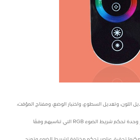
لى سبيل المثال لا الحصر: تعديل اللون، وتعديل السطوع، واختيار الوضع، ومفتاح المؤقت،
وحدات التحكم المختلفة لها وظائف وطرق تحكم مختلفة. يمكن للمستخدمين اختيار وحدة تحكم شريط الضوء RGB التي تناسبهم وفقًا
م في شريط الضوء RGB جزءًا مهمًا من شريط الضوء RGB، حيث يمكنها تحقيق عناصر تحكم مختلفة لشريط الضوء وتمنح