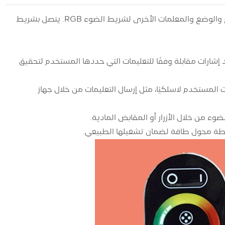
وحدة التحكم في شريط الضوء RGB هي جهاز يستخدم للتحكم في اللون والسطوع والوضع والمعلمات الأخرى لشريط الضوء RGB. يتصل بشريط
ساسي من وحدة التحكم في شريط الضوء RGB يمكنها توليد إشارات مقابلة وفقًا للتعليمات التي حددها المستخدم لتحقيق
 يمكن لوحدة التحكم في شريط الضوء RGB تلقي تعليمات المستخدم لاسلكيًا، مثل إرسال التعليمات من خلال جهاز