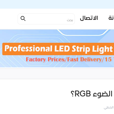
نة
الاتصال
ء RGB؟
 الخطي