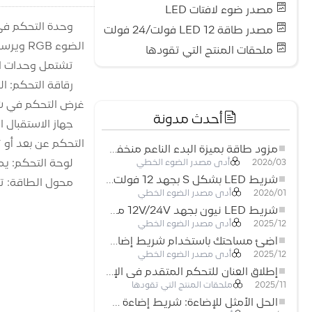
مصدر ضوء لافتات LED
مصدر طاقة LED 12 فولت/24 فولت
الضوء RGB ويرسل تعليمات إلى شريط الضوء للتحكم في حالة تشغيل شريط الضوء.
ملحقات المنتج التي تقودها
تشتمل وحدات التحكم في شريط ال
غرض التحكم في ش
أحدث مدونة
التحكم عن بعد أو 
مزود طاقة بميزة البدء الناعم منخفض الجهد لأنظمة إضاءة LED
لوحة التحكم: يمكن لوحدة التحكم في 
أدى مصدر الضوء الخطي
2026/03
شريط LED بشكل S بجهد 12 فولت: حل إضاءة مرن وفعال للتصميمات الحديثة
محول الطاقة: تحتاج وحدة التحكم في
أدى مصدر الضوء الخطي
2026/01
شريط LED نيون بجهد 12V/24V مع إمكانية القص كل 3 مصابيح: حل إضاءة نيون عصري لكل المساحات
أدى مصدر الضوء الخطي
2025/12
أضِئ مساحتك باستخدام شريط إضاءة LED نيون مرن منخفض الجهد
أدى مصدر الضوء الخطي
2025/12
إطلاق العنان للتحكم المتقدم في الإضاءة: المزايا الرئيسية لجهاز التحكم RGBW 5–24 فولت
ملحقات المنتج التي تقودها
2025/11
الحل الأمثل للإضاءة: شريط إضاءة LED مرن عالي الكثافة COB FOB للإضاءة الحديثة