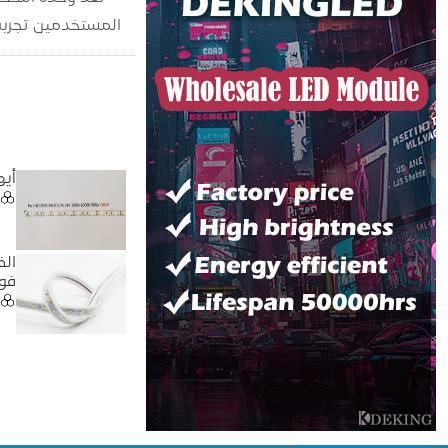
المستخدمين تجربة 
أيهما أف
فو