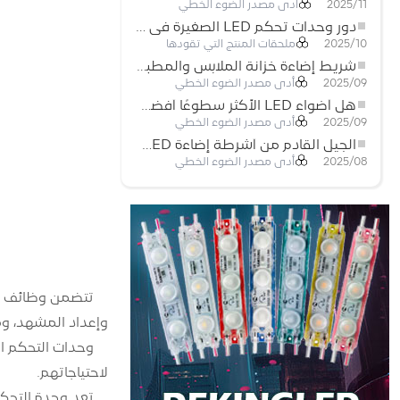
أدى مصدر الضوء الخطي
2025/11
دور وحدات تحكم LED الصغيرة في مشاريع إضاءة شريط LED
ملحقات المنتج التي تقودها
2025/10
شريط إضاءة خزانة الملابس والمطبخ: شريط COB LED اللمسي الذي يعيد تعريف الإضاءة المنزلية والتجارية
أدى مصدر الضوء الخطي
2025/09
هل أضواء LED الأكثر سطوعًا أفضل؟
أدى مصدر الضوء الخطي
2025/09
الجيل القادم من أشرطة إضاءة LED: قابلة للقطع بحرية لإمكانيات غير محدودة
أدى مصدر الضوء الخطي
2025/08
وإعداد المشهد، وم
لاحتياجاتهم.