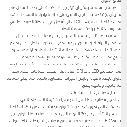
تطابق الألوان.
الصحة والرفاهية: يمكن أن تؤثر جودة الإضاءة على صحتنا بشكل عام.
يمكن أن يؤثر تجسيد الألوان السيئ على مزاجنا وإدراكنا للمساحات. تعد
مصابيح LED ذات مؤشر CRI العالي أفضل في محاكاة الضوء الطبيعي،
مما يوفر بيئة أكثر راحة وممتعة للركاب.
تقييم دقيق للألوان: يعتمد المحترفون في مختلف المجالات، مثل
مصممي الجرافيك والمصورين ومصممي الديكور الداخلي، على تقييم
دقيق للألوان. تساعدهم الإضاءة عالية CRI على اتخاذ قرارات مستنيرة
وإنتاج عمل يبدو متسقًا في ظل سيناريوهات الإضاءة المختلفة.
جماليات محسنة: سواء كانت مساحة معيشة سكنية أو بيئة تجارية،
تعمل مصابيح LED ذات CRI العالي على تحسين جماليات البيئة. تبدو
الألوان نابضة بالحياة، وتنبض الميزات المعمارية بالحياة، مما يخلق مساحة
أكثر جاذبية وجاذبية بصريًا.
اختيار مصابيح LED عالية CRI
عند اختيار مصابيح LED، من المهم مراعاة قيمة CRI، خاصة في
التطبيقات التي تكون فيها جودة الألوان مهمة. ابحث عن تركيبات LED
ذات قيم CRI أعلى من 90 للمهام التي تتطلب عرضًا دقيقًا للألوان. في
LED World لدينا مجموعة واسعة من مصابيح الشريط LED 12 فولت