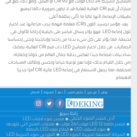
ومصابيح الشريط LED 24 فولت مع CRI 90 أو أفضل. ومع ذلك، ضع في
اعتبارك أن قيم CRI العالية للغاية قد لا تكون ضرورية دائمًا لجميع
تطبيقات الإضاءة، لأنها غالبًا ما تأتي بتكلفة أعلى.
يعد مؤشر تجسيد اللون (CRI) معلمة مهمة يجب مراعاتها عند اختيار
حلول إضاءة LED. فهو يؤثر بشكل مباشر على كيفية إدراكنا للألوان في
محيطنا، مما يؤثر على كل شيء بدءًا من راحتنا وإنتاجيتنا وحتى إحساسنا
بالجماليات. من خلال اختيار مصابيح LED ذات قيم CRI العالية، يمكنك
إنشاء بيئات مضاءة جيدًا تعكس بدقة جمال العالم من حولنا وخفاياه.
ومن خلال القيام بذلك، فإننا نعزز نوعية حياتنا ونحسن وظائف المساحات
المختلفة، مما يجعل الاستثمار في إضاءة LED عالية CRI أمرًا جديرًا
بالاهتمام.
وطن
من نحن
حاصل الضرب
دعم
المدونة
الاتصال
رابط سريع
أدى مصدر الضوء الخطي
مصدر ضوء لافتات LED
مصدر طاقة LED 12 فولت/24 فولت
ملحقات المنتج التي تقودها
ضوء السقف LED
قطاع ضوء LED بالجملة
الشركة المصنعة لشريط الضوء LED
الموردين ضوء الشريط LED