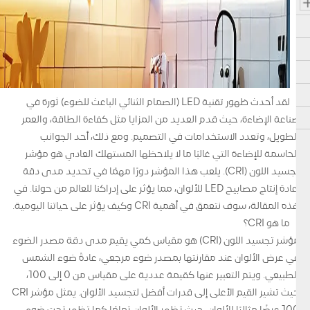
لقد أحدث ظهور تقنية LED (الصمام الثنائي الباعث للضوء) ثورة في
صناعة الإضاءة، حيث قدم العديد من المزايا مثل كفاءة الطاقة، والعمر
الطويل، وتعدد الاستخدامات في التصميم. ومع ذلك، أحد الجوانب
الحاسمة للإضاءة التي غالبًا ما لا يلاحظها المستهلك العادي هو مؤشر
تجسيد اللون (CRI). يلعب هذا المؤشر دورًا مهمًا في تحديد مدى دقة
إعادة إنتاج مصابيح LED للألوان، مما يؤثر على إدراكنا للعالم من حولنا. في
هذه المقالة، سوف نتعمق في أهمية CRI وكيف يؤثر على حياتنا اليومية.
ما هو CRI؟
مؤشر تجسيد اللون (CRI) هو مقياس كمي يقيم مدى دقة مصدر الضوء
في عرض الألوان عند مقارنتها بمصدر ضوء مرجعي، عادةً ضوء الشمس
الطبيعي. ويتم التعبير عنها كقيمة عددية على مقياس من 0 إلى 100،
حيث تشير القيم الأعلى إلى قدرات أفضل لتجسيد الألوان. يمثل مؤشر CRI