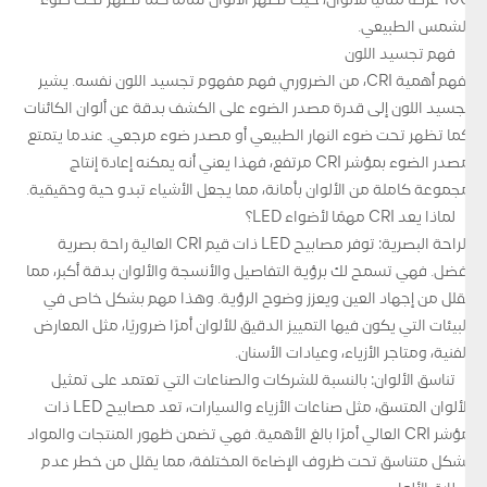
100 عرضًا مثاليًا للألوان، حيث تظهر الألوان تمامًا كما تظهر تحت ضوء
الشمس الطبيعي.
فهم تجسيد اللون
لفهم أهمية CRI، من الضروري فهم مفهوم تجسيد اللون نفسه. يشير
تجسيد اللون إلى قدرة مصدر الضوء على الكشف بدقة عن ألوان الكائنات
كما تظهر تحت ضوء النهار الطبيعي أو مصدر ضوء مرجعي. عندما يتمتع
مصدر الضوء بمؤشر CRI مرتفع، فهذا يعني أنه يمكنه إعادة إنتاج
مجموعة كاملة من الألوان بأمانة، مما يجعل الأشياء تبدو حية وحقيقية.
لماذا يعد CRI مهمًا لأضواء LED؟
الراحة البصرية: توفر مصابيح LED ذات قيم CRI العالية راحة بصرية
أفضل. فهي تسمح لك برؤية التفاصيل والأنسجة والألوان بدقة أكبر، مما
يقلل من إجهاد العين ويعزز وضوح الرؤية. وهذا مهم بشكل خاص في
البيئات التي يكون فيها التمييز الدقيق للألوان أمرًا ضروريًا، مثل المعارض
الفنية، ومتاجر الأزياء، وعيادات الأسنان.
تناسق الألوان: بالنسبة للشركات والصناعات التي تعتمد على تمثيل
الألوان المتسق، مثل صناعات الأزياء والسيارات، تعد مصابيح LED ذات
مؤشر CRI العالي أمرًا بالغ الأهمية. فهي تضمن ظهور المنتجات والمواد
بشكل متناسق تحت ظروف الإضاءة المختلفة، مما يقلل من خطر عدم