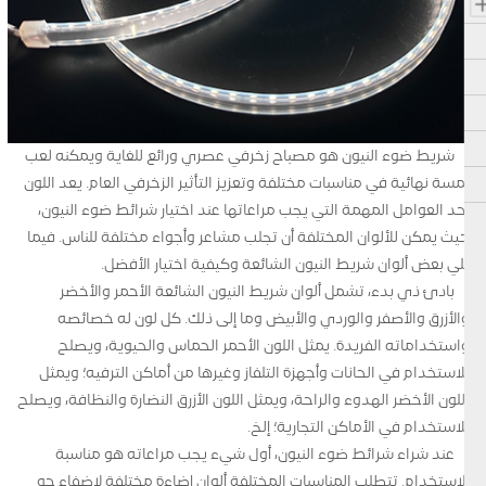
شريط ضوء النيون هو مصباح زخرفي عصري ورائع للغاية ويمكنه لعب
لمسة نهائية في مناسبات مختلفة وتعزيز التأثير الزخرفي العام. يعد اللون
أحد العوامل المهمة التي يجب مراعاتها عند اختيار شرائط ضوء النيون،
حيث يمكن للألوان المختلفة أن تجلب مشاعر وأجواء مختلفة للناس. فيما
يلي بعض ألوان شريط النيون الشائعة وكيفية اختيار الأفضل.
بادئ ذي بدء، تشمل ألوان شريط النيون الشائعة الأحمر والأخضر
والأزرق والأصفر والوردي والأبيض وما إلى ذلك. كل لون له خصائصه
واستخداماته الفريدة. يمثل اللون الأحمر الحماس والحيوية، ويصلح
للاستخدام في الحانات وأجهزة التلفاز وغيرها من أماكن الترفيه؛ ويمثل
اللون الأخضر الهدوء والراحة، ويمثل اللون الأزرق النضارة والنظافة، ويصلح
للاستخدام في الأماكن التجارية؛ إلخ.
عند شراء شرائط ضوء النيون، أول شيء يجب مراعاته هو مناسبة
الاستخدام. تتطلب المناسبات المختلفة ألوان إضاءة مختلفة لإضفاء جو