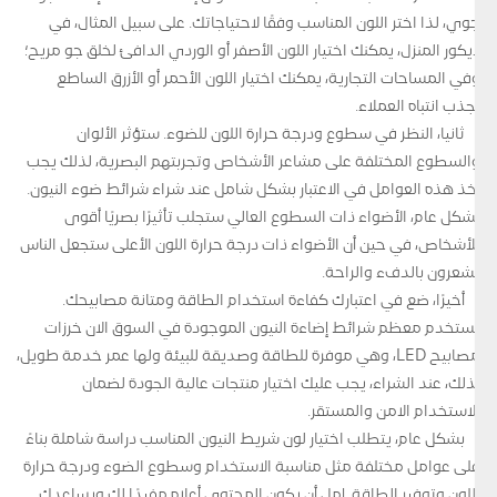
جوي، لذا اختر اللون المناسب وفقًا لاحتياجاتك. على سبيل المثال، في
ديكور المنزل، يمكنك اختيار اللون الأصفر أو الوردي الدافئ لخلق جو مريح؛
وفي المساحات التجارية، يمكنك اختيار اللون الأحمر أو الأزرق الساطع
لجذب انتباه العملاء.
ثانيا، النظر في سطوع ودرجة حرارة اللون للضوء. ستؤثر الألوان
والسطوع المختلفة على مشاعر الأشخاص وتجربتهم البصرية، لذلك يجب
أخذ هذه العوامل في الاعتبار بشكل شامل عند شراء شرائط ضوء النيون.
بشكل عام، الأضواء ذات السطوع العالي ستجلب تأثيرًا بصريًا أقوى
للأشخاص، في حين أن الأضواء ذات درجة حرارة اللون الأعلى ستجعل الناس
يشعرون بالدفء والراحة.
أخيرًا، ضع في اعتبارك كفاءة استخدام الطاقة ومتانة مصابيحك.
تستخدم معظم شرائط إضاءة النيون الموجودة في السوق الآن خرزات
مصابيح LED، وهي موفرة للطاقة وصديقة للبيئة ولها عمر خدمة طويل،
لذلك، عند الشراء، يجب عليك اختيار منتجات عالية الجودة لضمان
الاستخدام الآمن والمستقر.
بشكل عام، يتطلب اختيار لون شريط النيون المناسب دراسة شاملة بناءً
على عوامل مختلفة مثل مناسبة الاستخدام وسطوع الضوء ودرجة حرارة
اللون وتوفير الطاقة. آمل أن يكون المحتوى أعلاه مفيدًا لك ويساعدك