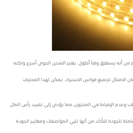
غم من أنه يستغرق وقتاً أطول. يعتبر الشحن الجوي أسرع ولكنه
لامتثال لجميع قوانين الاستيراد. يمكن لهذا المحترف
طلب وعدم الإفراط في المخزون، مما يؤدي إلى تقييد رأس المال.
صول مصابيح شريط LED، قم بإجراء فحوصات شاملة للجودة للتأكد من أنها تلبي المواصفات ومعايير الجودة