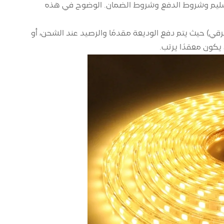
تسليم وشروط الدفع وشروط الضمان. الوضوح في هذه
لائمة: تشمل الشروط النموذجية مدفوعات T/T (التحويل البرقي) حيث يتم دفع الوديعة مقدمًا والرصيد عند الشحن، أو
يكون معقدًا يرتب.