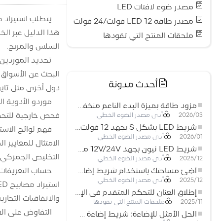
مصدر ضوء لافتات LED
مصدر طاقة LED 12 فولت/24 فولت
ملحقات المنتج التي تقودها
السلس والمربح.
تحديد الموردين
أحدث مدونة
دول أخرى مثل تايوان وكوريا الجنوبية وألم
موردو الأدوية ال
مزود طاقة بميزة البدء الناعم منخفض الجهد لأنظمة إضاءة LED
فحص خارجية للتحقق
أدى مصدر الضوء الخطي
2026/03
شريط LED بشكل S بجهد 12 فولت: حل إضاءة مرن وفعال للتصميمات الحديثة
فهم لوائح الاستي
أدى مصدر الضوء الخطي
2026/01
شريط LED نيون بجهد 12V/24V مع إمكانية القص كل 3 مصابيح: حل إضاءة نيون عصري لكل المساحات
التخليص الجمركي 
أدى مصدر الضوء الخطي
2025/12
حساب التعريفات 
أضِئ مساحتك باستخدام شريط إضاءة LED نيون مرن منخفض الجهد
أدى مصدر الضوء الخطي
2025/12
إطلاق العنان للتحكم المتقدم في الإضاءة: المزايا الرئيسية لجهاز التحكم RGBW 5–24 فولت
والاتفاقيات التجارية
ملحقات المنتج التي تقودها
2025/11
التفاوض على ال
الحل الأمثل للإضاءة: شريط إضاءة LED مرن عالي الكثافة COB FOB للإضاءة الحديثة