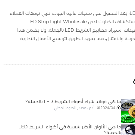
بالنسبة للشركات التي تهدف إلى توسيع عروضها في سوق الجملة لمصابيح الشريط LED، يعد الحصول على منتجات عالية الجودة تلبي توقعات العملاء
من خلال اتباع هذه الخطوات التفصيلية، يمكن للشركات التعامل بشكل فعال مع تعقيدات استيراد مصابيح الشريط LED بالجملة. ولا يضمن هذا
ودة والامتثال، مما يمهد الطريق لتوسيع الأعمال التجارية
ما هي فوائد شراء أضواء الشريط LED بالجملة؟
أدى مصدر الضوء الخطي
2024/04
ما هي الألوان الأكثر شعبية في أضواء الشريط LED
بالجملة؟