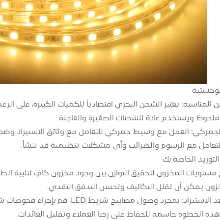
للوجستية
 المناسبة: يعتبر الشحن البحري اقتصادياً للكميات الكبيرة، على الر
لحوظ ويستخدم عادة للشحنات الصغيرة والعاجلة.
مركي: العمل مع وسيط جمركي للتعامل مع وثائق الاستيراد وضمان ا
لتعامل مع الرسوم والضرائب وأي مشكلات تنظيمية قد تنشأ.
توريد الخاصة بك
بع مستويات المخزون لتحقيق التوازن بين وجود مخزون كافٍ لتلبية ال
لمخزون يمكن أن تقلل التكاليف وتحسن التدفق النقدي.
مراقبة الجودة بعد الاستيراد: بمجرد و
ر هذه الخطوة حاسمة للحفاظ على رضا العملاء وتقليل العائدات.