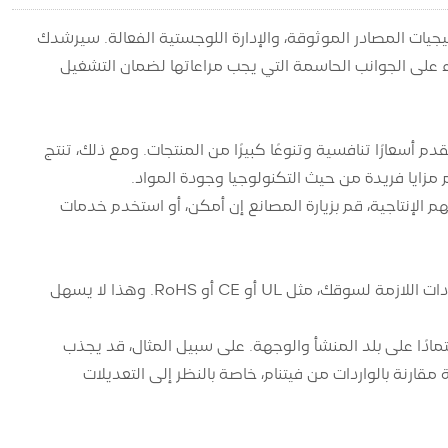
رة الدولية، واستراتيجيات المصادر الموثوقة، والإدارة اللوجستية الفعالة. سيرشدك
 مصابيح الشريط LED بنجاح، مع تسليط الضوء على الجوانب الحاسمة التي يجب مراعاتها لضمان التشغيل
ق المحتملة: تتصدر الصين عالميًا في مجال تصنيع مصابيح LED، حيث تقدم أسعارًا تنافسية وتنوعًا كبيرًا من المنتجات. ومع ذلك، تنتج
هم الإنتاجية، قم بزيارة المصانع إن أمكن، أو استخدم خدمات
الامتثال للمعايير المحلية والدولية: تأكد من أن مصابيح الشريط LED تلبي جميع الشهادات اللازمة لسوقك، مثل UL أو CE أو RoHS. وهذا لا يسهل
ادًا على بلد المنشأ والوجهة. على سبيل المثال، قد يجذب
مختلفة مقارنة بالواردات من فيتنام، خاصة بالنظر إلى التعديلات