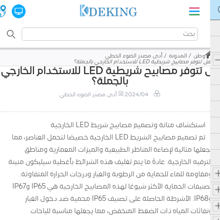
وطن
المدونة
أدى مصدر الضوء الخطي
هل تتوفر مصابيح شريطية LED للاستخدام الخارجي بالجملة؟
هل تتوفر مصابيح شريطية LED للاستخدام الخارجي
بالجملة؟
2024/04
أدى مصدر الضوء الخطي
استكشاف متانة وتصميم مصابيح شريط LED الخارجية
تم تصميم مصابيح الشريط LED الخارجية خصيصًا لتحمل العناصر، مما
يجعلها مثالية لإضاءة المناظر الطبيعية والميزات المعمارية ومناطق
الترفيه الخارجية. عادةً ما يتم تغليف هذه الشرائط بأغطية سيليكون متينة
ومقاومة للماء للحماية من الرطوبة والغبار ودرجات الحرارة المتفاوتة.
تصنيفات الحماية الأكثر شيوعًا لهذه المصابيح الخارجية هي IP65 وIP67
وIP68. الأشرطة الحاصلة على تصنيف IP65 محمية ضد دخول الغبار
ونفاثات المياه ذات الضغط المنخفض، مما يجعلها مناسبة للباحات