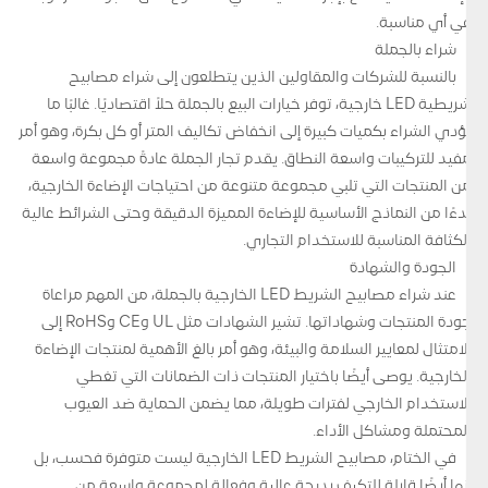
في أي مناسبة.
شراء بالجملة
بالنسبة للشركات والمقاولين الذين يتطلعون إلى شراء مصابيح
شريطية LED خارجية، توفر خيارات البيع بالجملة حلاً اقتصاديًا. غالبًا ما
يؤدي الشراء بكميات كبيرة إلى انخفاض تكاليف المتر أو كل بكرة، وهو أمر
مفيد للتركيبات واسعة النطاق. يقدم تجار الجملة عادةً مجموعة واسعة
من المنتجات التي تلبي مجموعة متنوعة من احتياجات الإضاءة الخارجية،
بدءًا من النماذج الأساسية للإضاءة المميزة الدقيقة وحتى الشرائط عالية
الكثافة المناسبة للاستخدام التجاري.
الجودة والشهادة
عند شراء مصابيح الشريط LED الخارجية بالجملة، من المهم مراعاة
جودة المنتجات وشهاداتها. تشير الشهادات مثل UL وCE وRoHS إلى
الامتثال لمعايير السلامة والبيئة، وهو أمر بالغ الأهمية لمنتجات الإضاءة
الخارجية. يوصى أيضًا باختيار المنتجات ذات الضمانات التي تغطي
الاستخدام الخارجي لفترات طويلة، مما يضمن الحماية ضد العيوب
المحتملة ومشاكل الأداء.
في الختام، مصابيح الشريط LED الخارجية ليست متوفرة فحسب، بل
إنها أيضًا قابلة للتكيف بدرجة عالية وفعالة لمجموعة واسعة من