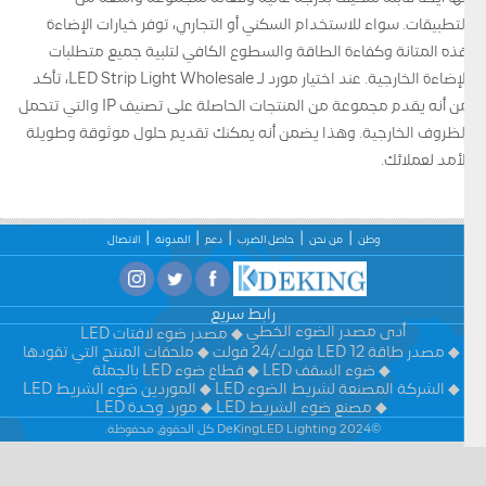
التطبيقات. سواء للاستخدام السكني أو التجاري، توفر خيارات الإضاءة
هذه المتانة وكفاءة الطاقة والسطوع الكافي لتلبية جميع متطلبات
الإضاءة الخارجية. عند اختيار مورد لـ LED Strip Light Wholesale، تأكد
من أنه يقدم مجموعة من المنتجات الحاصلة على تصنيف IP والتي تتحمل
الظروف الخارجية. وهذا يضمن أنه يمكنك تقديم حلول موثوقة وطويلة
الأمد لعملائك.
وطن
من نحن
حاصل الضرب
دعم
المدونة
الاتصال
رابط سريع
أدى مصدر الضوء الخطي
مصدر ضوء لافتات LED
مصدر طاقة LED 12 فولت/24 فولت
ملحقات المنتج التي تقودها
ضوء السقف LED
قطاع ضوء LED بالجملة
الشركة المصنعة لشريط الضوء LED
الموردين ضوء الشريط LED
مصنع ضوء الشريط LED
مورد وحدة LED
©2024 DeKingLED Lighting كل الحقوق محفوظة.