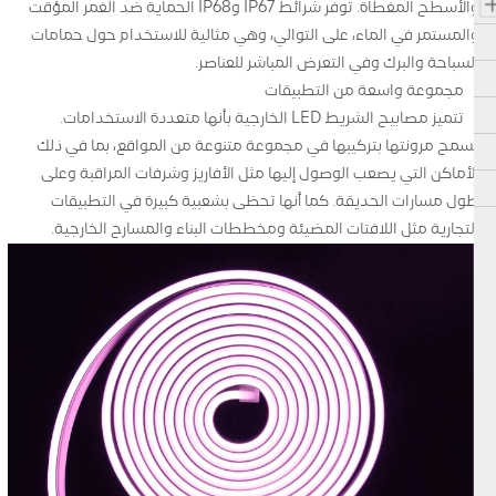
والأسطح المغطاة. توفر شرائط IP67 وIP68 الحماية ضد الغمر المؤقت
والمستمر في الماء، على التوالي، وهي مثالية للاستخدام حول حمامات
السباحة والبرك وفي التعرض المباشر للعناصر.
مجموعة واسعة من التطبيقات
تتميز مصابيح الشريط LED الخارجية بأنها متعددة الاستخدامات.
تسمح مرونتها بتركيبها في مجموعة متنوعة من المواقع، بما في ذلك
الأماكن التي يصعب الوصول إليها مثل الأفاريز وشرفات المراقبة وعلى
طول مسارات الحديقة. كما أنها تحظى بشعبية كبيرة في التطبيقات
التجارية مثل اللافتات المضيئة ومخططات البناء والمسارح الخارجية.