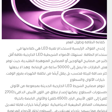
كفاءة الطاقة وطول العمر
إحدى الفوائد الرئيسية لاستخدام تقنية LED هي كفاءتها في
استخدام الطاقة. تستهلك الأضواء الشريطية LED الخارجية طاقة أقل
بكثير من مصابيح الهالوجين أو المصابيح المتوهجة التقليدية، حيث توفر
بعض الطرازات ما يصل إلى 50000 ساعة من الإضاءة. وهذا لا يجعلها
أكثر صداقة للبيئة فحسب، بل يقلل أيضًا من تكلفة الكهرباء بمرور الوقت.
خيارات الألوان والسطوع
تتوفر مصابيح الشريط LED الخارجية الحديثة بمجموعة من الألوان
ومستويات السطوع. يمكنها إصدار نطاق من اللون الأبيض الدافئ (2700
كلفن) إلى اللون الأبيض البارد (6500 كلفن) والألوان النابضة بالحياة
لتصميمات المناظر الطبيعية الديناميكية. تتوفر أيضًا خيارات قابلة لتعديل
الإضاءة، مما يسمح بإجراء تعديلات في السطوع لخلق الأجواء المرغوبة