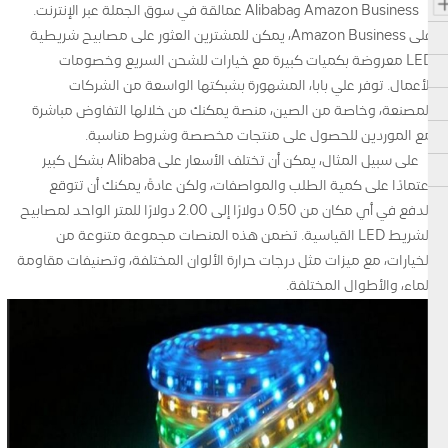
Amazon Business وAlibaba عمالقة في سوق الجملة عبر الإنترنت.
على Amazon Business، يمكن للمشترين العثور على مصابيح شريطية
LED معروضة بكميات كبيرة مع خيارات للشحن السريع وخصومات
الأعمال. توفر علي بابا، المشهورة بشبكتها الواسعة من الشركات
المصنعة، وخاصة من الصين، منصة يمكنك من خلالها التفاوض مباشرة
مع الموردين للحصول على منتجات مخصصة وشروط مناسبة.
على سبيل المثال، يمكن أن تختلف الأسعار على Alibaba بشكل كبير
اعتمادًا على كمية الطلب والمواصفات، ولكن عادةً، يمكنك أن تتوقع
الدفع في أي مكان من 0.50 دولارًا إلى 2.00 دولارًا للمتر الواحد لمصابيح
الشريط LED القياسية. تضمن هذه المنصات مجموعة متنوعة من
الخيارات، مع ميزات مثل درجات حرارة الألوان المختلفة، وتصنيفات مقاومة
الماء، والأطوال المختلفة.