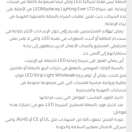
بالجملة ليس فقط لشرائط LED ولكن أيضًا لمجموعة كاملة من منتجات
الإضاءة. تعد شركة Lighting Ever LTD وLEDMyplace من الأمثلة على
هذه الشركات حيث تقترن عمليات الشراء بالجملة بالمشورة المهنية من
خبراء الإضاءة.
يمكن لهؤلاء المتخصصين تقديم رؤى حول الإعدادات الأكثر كفاءة في
استخدام الطاقة أو أحدث التطورات في تقنية LED، والتي لا تقدر بثمن
لمخططي المشاريع وأصحاب الأعمال الذين يتطلعون إلى زيادة
استثماراتهم إلى أقصى حد.
أين يمكن العثور على شريط إضاءة LED بالجملة عبر الإنترنت
بالنسبة لأولئك المهتمين بالتعمق في خيارات البيع بالجملة أو تفاصيل
منتج محدد، يمكن أن توفر زيارة LED Strip Light Wholesale موارد
إضافية وروابط مباشرة للمنتجات التي تلبي مجموعة متنوعة من
الاحتياجات المهنية والشخصية.
اختيار المورد المناسب: العوامل التي يجب مراعاتها
عند اختيار مورد بالجملة لمصابيح الشريط LED، ضع في اعتبارك هذه
العوامل:
جودة المنتج: تحقق دائمًا من الشهادات مثل UL أو CE أو RoHS، والتي
تشير إلى الامتثال لمعايير السلامة والجودة.