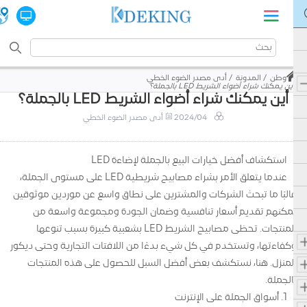
وطن
المدونة
أدى مصدر الضوء الخطي
أين يمكنك شراء أضواء الشريط LED بالجملة؟
أين يمكنك شراء أضواء الشريط LED بالجملة؟
2024/04
أدى مصدر الضوء الخطي
استكشاف أفضل خيارات البيع بالجملة لإضاءة LED
عندما يتعلق الأمر بشراء مصابيح شريطية LED على مستوى الجملة،
غالبًا ما تبحث الشركات والمشترين على نطاق واسع عن موردين موثوقين
يمكنهم تقديم أسعار تنافسية وضمان الجودة ومجموعة واسعة من
المنتجات. تحظى مصابيح الشريط LED بشعبية كبيرة بسبب تنوعها
وكفاءتها، وتستخدم في كل شيء بدءًا من اللافتات التجارية وحتى ديكور
المنزل. هنا، نستكشف بعض أفضل السبل للحصول على هذه المنتجات
بالجملة.
1. أسواق الجملة على الإنترنت