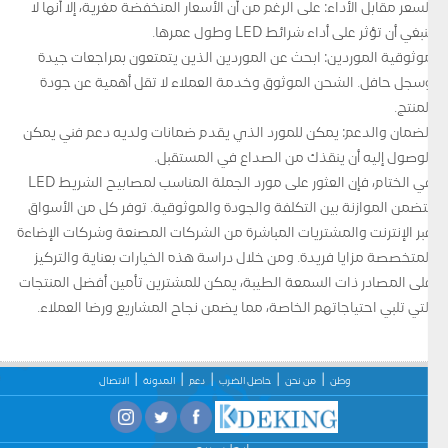
السعر مقابل الأداء: على الرغم من أن الأسعار المنخفضة مغرية، إلا أنها لا
ينبغي أن تؤثر على أداء شرائط LED وطول عمرها.
موثوقية الموردين: ابحث عن الموردين الذين يتمتعون بمراجعات جيدة
وسجل حافل. الشحن الموثوق وخدمة العملاء لا تقل أهمية عن جودة
المنتج.
الضمان والدعم: يمكن للمورد الذي يقدم ضمانات ولديه دعم فني يمكن
الوصول إليه أن ينقذك من الصداع في المستقبل.
في الختام، فإن العثور على مورد الجملة المناسب لمصابيح الشريط LED
يتضمن الموازنة بين التكلفة والجودة والموثوقية. توفر كل من الأسواق
عبر الإنترنت والمشتريات المباشرة من الشركات المصنعة وشركات الإضاءة
المتخصصة مزايا فريدة. ومن خلال دراسة هذه الخيارات بعناية والتركيز
على المصادر ذات السمعة الطيبة، يمكن للمشترين تأمين أفضل المنتجات
التي تلبي احتياجاتهم الخاصة، مما يضمن نجاح المشاريع ورضا العملاء.
وطن
من نحن
حاصل الضرب
دعم
المدونة
الاتصال