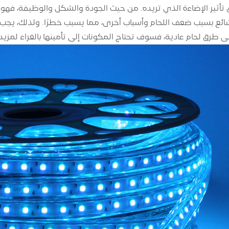
ثير الإضاءة الذي تريده. من حيث الجودة والشكل والوظيفة، فهو 
ئع بسبب ضعف اللحام وأسباب أخرى، مما يسبب خطرًا. ولذلك، يجب 
ى طرق لحام عادية، فسوف تحتاج المكونات إلى تأمينها بالغراء لمزيد