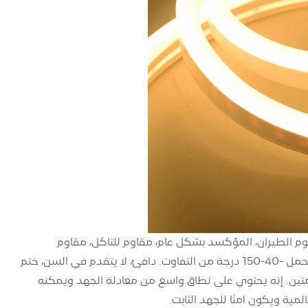
لمصنوعة من الألومنيوم LED مصنوعة من ألومنيوم الطيران، المؤكسد بشكل عام، مقاوم للتآكل، مقاوم
للضغط، ومقاوم للماء. إنها مزروعة بتكنولوجيا التأصيص المتقدمة بغراء PU ويمكنها تحمل -40-150 درجة من التفاوت. دافئ، لا يتقدم في السن، ختم
تين. إنه يحتوي على نطاق واسع من معادلة الجهد ويمكنه
ية ويكون آمنًا للجهد الثابت.