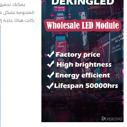
يمكنك تحقيق تأ
الملحومة بشكل شا
كانت هناك حاجة إل