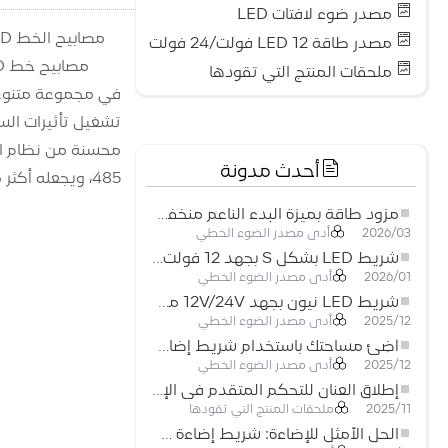
مصدر ضوء لافتات LED
مصابيح الخط LED هي منتجات مصممة خصيصًا لتأثيرات الإضاءة الخارجية
مصدر طاقة LED 12 فولت/24 فولت
ملحقات المنتج التي تقودها
تشغيل تأثيرات الس
أحدث مدونة
485، ويجعله أكثر ملاءمة للاستخدام.
مزود طاقة بميزة البدء الناعم منخفض الجهد لأنظمة إضاءة LED
أدى مصدر الضوء الخطي
2026/03
شريط LED بشكل S بجهد 12 فولت: حل إضاءة مرن وفعال للتصميمات الحديثة
أدى مصدر الضوء الخطي
2026/01
شريط LED نيون بجهد 12V/24V مع إمكانية القص كل 3 مصابيح: حل إضاءة نيون عصري لكل المساحات
أدى مصدر الضوء الخطي
2025/12
أضِئ مساحتك باستخدام شريط إضاءة LED نيون مرن منخفض الجهد
أدى مصدر الضوء الخطي
2025/12
إطلاق العنان للتحكم المتقدم في الإضاءة: المزايا الرئيسية لجهاز التحكم RGBW 5–24 فولت
ملحقات المنتج التي تقودها
2025/11
الحل الأمثل للإضاءة: شريط إضاءة LED مرن عالي الكثافة COB FOB للإضاءة الحديثة