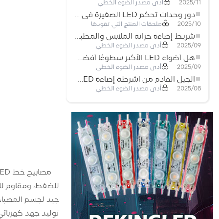
أدى مصدر الضوء الخطي
2025/11
دور وحدات تحكم LED الصغيرة في مشاريع إضاءة شريط LED
ملحقات المنتج التي تقودها
2025/10
شريط إضاءة خزانة الملابس والمطبخ: شريط COB LED اللمسي الذي يعيد تعريف الإضاءة المنزلية والتجارية
أدى مصدر الضوء الخطي
2025/09
هل أضواء LED الأكثر سطوعًا أفضل؟
أدى مصدر الضوء الخطي
2025/09
الجيل القادم من أشرطة إضاءة LED: قابلة للقطع بحرية لإمكانيات غير محدودة
أدى مصدر الضوء الخطي
2025/08
جيد لجسم المصباح
توليد جهد كهربائي