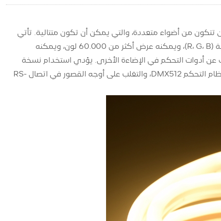
يمكن أن تتكون من أضواء متعددة، والتي يمكن أن تكون متتالية. تأتي
في مجموعة متنوعة من الألوان والأضواء رائعة وساحرة. ويتكون من ثلاثة ألوان أساسية (R، G، B)، ويمكنه عرض أكثر من 60.000 لون، ويمكنه
 عن أدوات التحكم في الإضاءة الأخرى. يؤدي استخدام نسخة
محسنة من نظام التحكم DMX512 إلى كسر الأخطاء وسوء الفهم لنقاط التحكم في نظام التحكم DMX512، والتغلب على أوجه القصور في اتصال RS-