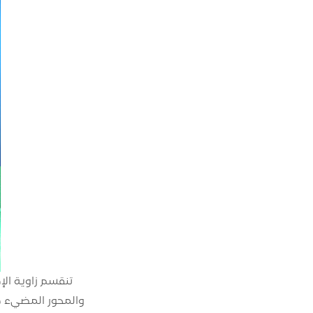
تنقسم زاوية الإ
والمحور المضيء هي