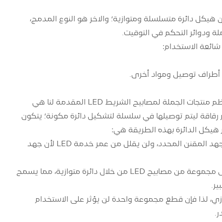
لنوع العادي، وهو عبارة عن هيكل دائرة متسلسلة ومتوازية؛ والآخر هو النوع المدمج،
ة ودوائر التحكم في التوقيت.
هيكل الدائرة لمصابيح الشريط LED التقليدية عبارة عن دائرة متوازية متسلسلة. معظم منتجات الجملة لمصابيح الشريط LED المقدمة لنا هي
LE تعمل بجهد 12 فولت، والتي تستخدم ثلاثة مصابيح LED ومقاوم رقاقة ليتم توصيلها في سلسلة لتشكيل دائرة مكونة؛ يتكون
أ. استخدام تقسيم جهد المقاوم يمكن أن يضمن بشكل فعال أن LED يعمل تحت الجهد المقنن المحدد، ولن يقلل من عمر خدمة LED لأن جهد
ب. يمكن للتحويل المتوازي أن يقلل بشكل فعال من تأثير تيار الإدخال المقدر على كل مجموعة من مصابيح LED من خلال دائرة متوازية، مما يسمح
 مجموعة من مصابيح LED عبارة عن هيكل متوازي، لذا فإن قطع مجموعة واحدة لن يؤثر على الاستخدام
ر.