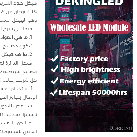
هيكل ضوء الشريط D
وهو الهيكل المستخ
فيما يلي شرح للمشكلات المتع
1. ما هي المواد التي تصنع منها أضواء الشريط LED؟
تتكون مصابيح الشريط LED من FPC، LED، مقاومات رقاقة، سيليكون مقاوم
2. ما هو هيكل الدائرة للضوء الشريطي LED؟
كل شريط إضاءة LED من 10 مجموعات دوائر مكونة متصلة على التوازي. مزايا تصميم هيكل الدائرة بهذه الطريقة هي:
الإدخال يتجاوز الجهد ا
باستقرار مصابيح LED ضمن نطاق التيار، وبالتالي زيادة عمر خدمة مصابيح LED بشكل كبير.
العادي للمجموعات 