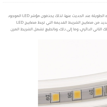
ضوء الشريط هو اختصار للضوء الشريطي LED. معظم الناس غير معتادين على الأسماء الطويلة عند الحديث عنها، لذلك يحذفون مؤشر LED الموجود
في المقدمة ويسمونه فقط ضوء الشريط. يتضمن هذا الاسم لشريط الضوء أيضًا العديد من مصابيح الشريط القديمة التي تربط مصابيح LED
لثالث الكبير، والسلك الثاني الدائري، وما إلى ذلك، وبالطبع تشمل الشريط المرن