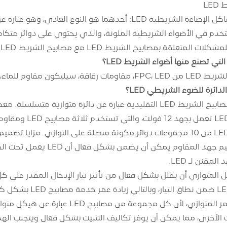
LE
هناك نوعان من هياكل الإضاءة الشريطية LED: أحدهما هو ا
دم في الأضواء الشريطية الملونة، والذي يحتوي على دوائر متكامل
لقة بمصابيح الشريط LED مع مصابيح الشريط LED شائعة الاستخدام:
 للماء، أطراف توصيل ومواد أخرى.
مصابيح شريطية D
لمقنن لـ LED.
ج. الجهد المستمر المتوازي، لأن كل
الأخرى، مما يمكن أن يوفر تكاليف التثبيت بشكل فعال ويتجنب الهد