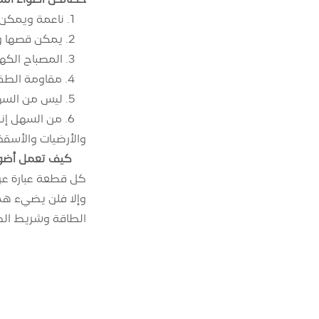
1. ناعمة ويمكن تجعيدها حسب الرغبة.
2. يمكن قصها وتمديدها.
3. المصباح الكهربائي والممر مغطى بالكامل بالبلاستيك المرن، مع عزل جيد وخصائص مقاومة للماء، وآمن للاستخدام.
4. مقاومة الطقس القوية.
5. ليس من السهل كسرها ولها عمر خدمة طويل.
6. من السهل إ
والأرضيات والأسقف 
كيف تعمل أضواء 
كل قطعة عبارة عن 
الطاقة وشريط الض