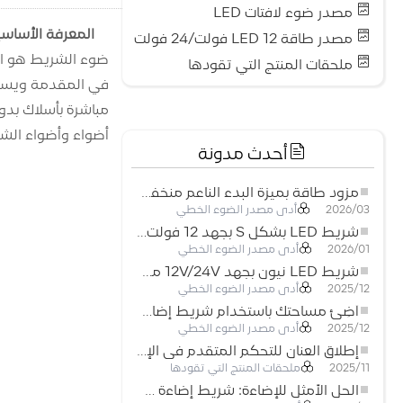
مصدر ضوء لافتات LED
المعرفة الأساسية
مصدر طاقة LED 12 فولت/24 فولت
ملحقات المنتج التي تقودها
أضواء وأضواء الش
أحدث مدونة
مزود طاقة بميزة البدء الناعم منخفض الجهد لأنظمة إضاءة LED
أدى مصدر الضوء الخطي
2026/03
شريط LED بشكل S بجهد 12 فولت: حل إضاءة مرن وفعال للتصميمات الحديثة
أدى مصدر الضوء الخطي
2026/01
شريط LED نيون بجهد 12V/24V مع إمكانية القص كل 3 مصابيح: حل إضاءة نيون عصري لكل المساحات
أدى مصدر الضوء الخطي
2025/12
أضِئ مساحتك باستخدام شريط إضاءة LED نيون مرن منخفض الجهد
أدى مصدر الضوء الخطي
2025/12
إطلاق العنان للتحكم المتقدم في الإضاءة: المزايا الرئيسية لجهاز التحكم RGBW 5–24 فولت
ملحقات المنتج التي تقودها
2025/11
الحل الأمثل للإضاءة: شريط إضاءة LED مرن عالي الكثافة COB FOB للإضاءة الحديثة