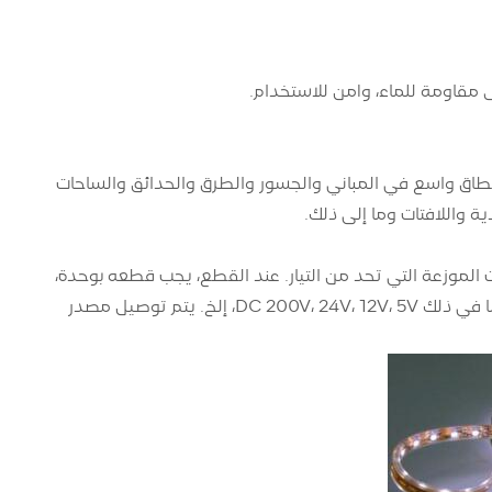
طاق واسع في المباني والجسور والطرق والحدائق والساحات
ة واللافتات وما إلى ذلك.
 الموزعة التي تحد من التيار. عند القطع، يجب قطعه بوحدة،
وإلا فلن يضيء هذا الجزء. يتم توصيل كل وحدة بالتوازي لتحمل جهد مصدر الطاقة، بما في ذلك DC 200V، 24V، 12V، 5V، إلخ. يتم توصيل مصدر