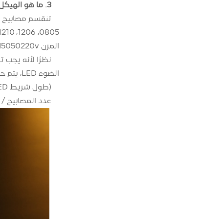
3. ما هو الهيكل المادي لأضواء الشريط LED؟
المرن led5050220v) كمثال لتوضيح هيكلها المادي.
الضوء LED، يتم حساب ترتيب هيكله المادي وفقًا للصيغة التالية:
(طول شريط LED - عرض موضع القطع × عدد القطع) / عدد مصابيح LED = تباعد LED.
عدد المصابيح / 3 = عدد مقاومات الرقاقة