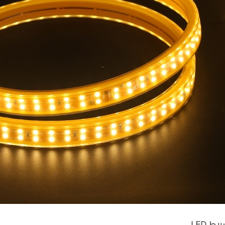
ط LED