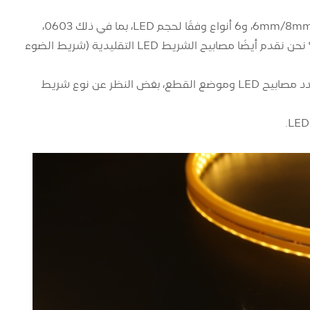
تنقسم مصابيح الشريط LED إلى 4 أنواع وفقًا للعرض، بما في ذلك 6mm/8mm/10mm/12mm، و6 أنواع وفقًا لحجم LED، بما في ذلك 0603،
0805، 1206، 1210، 5050، و5060. إذن ما هو الهيكل المادي لـ كل شريط ضوء LED؟ نحن نقدم أيضًا مصابيح الشريط LED التقليدية (شريط الضوء
نظرًا لأنه يجب تقسيم مصابيح الشريط LED وفقًا للطول المحدد لشريط الضوء، وعدد مصابيح LED وموضع القطع، بغض النظر عن نوع شريط