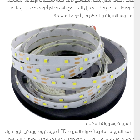
يحاكي ضوء النهار، يمكن لمصابيح LED تلبية متطلبات الإضاءة المتنوعة.
علاوة على ذلك، يمكن تعديل السطوع باستخدام أدوات خفض الإضاءة،
مما يوفر المرونة والتحكم في أجواء المساحة.
المرونة وسهولة التركيب
تعد المرونة المادية لأضواء الشريط LED ميزة كبيرة. ويمكن ثنيها حول
منحنيات وتركيبها في زوايا ضيقة، مما يجعلها مثالية لتصميمات الإضاءة