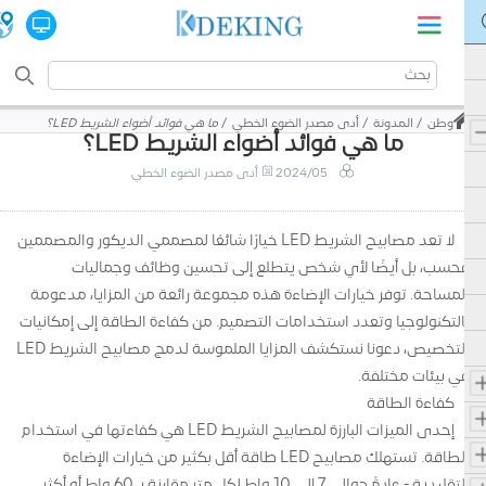
وطن
المدونة
أدى مصدر الضوء الخطي
ما هي فوائد أضواء الشريط LED؟
ما هي فوائد أضواء الشريط LED؟
2024/05
أدى مصدر الضوء الخطي
لا تعد مصابيح الشريط LED خيارًا شائعًا لمصممي الديكور والمصممين
فحسب، بل أيضًا لأي شخص يتطلع إلى تحسين وظائف وجماليات
المساحة. توفر خيارات الإضاءة هذه مجموعة رائعة من المزايا، مدعومة
بالتكنولوجيا وتعدد استخدامات التصميم. من كفاءة الطاقة إلى إمكانيات
التخصيص، دعونا نستكشف المزايا الملموسة لدمج مصابيح الشريط LED
في بيئات مختلفة.
كفاءة الطاقة
إحدى الميزات البارزة لمصابيح الشريط LED هي كفاءتها في استخدام
الطاقة. تستهلك مصابيح LED طاقة أقل بكثير من خيارات الإضاءة
التقليدية - عادةً حوالي 7 إلى 10 واط لكل متر مقارنة بـ 60 واط أو أكثر