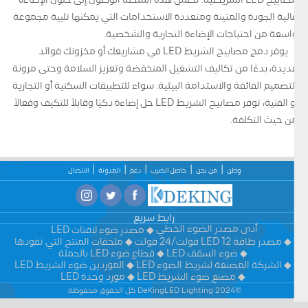
مصابيح LED الشريطية. تضمن هذه المنصة الوصول إلى حلول الإضاءة
عالية الجودة والمتينة ومتعددة الاستخدامات التي يمكنها تلبية مجموعة
واسعة من احتياجات الإضاءة التجارية والشخصية.
يوفر دمج مصابيح الشريط LED في مشاريعك أو مخزونك فوائد
عديدة، بدءًا من تكاليف التشغيل المنخفضة وتعزيز السلامة وحتى مرونة
التصميم الفائقة والاستدامة البيئية. سواء للتطبيقات السكنية أو التجارية
أو الفنية، توفر مصابيح الشريط LED حل إضاءة ذكيًا وقابلاً للتكيف وفعالاً
من حيث التكلفة.
وطن
من نحن
حاصل الضرب
دعم
المدونة
الاتصال
رابط سريع
أدى مصدر الضوء الخطي
مصدر ضوء لافتات LED
مصدر طاقة LED 12 فولت/24 فولت
ملحقات المنتج التي تقودها
ضوء السقف LED
قطاع ضوء LED بالجملة
الشركة المصنعة لشريط الضوء LED
الموردين ضوء الشريط LED
مصنع ضوء الشريط LED
مورد وحدة LED
©2024 DeKingLED Lighting كل الحقوق محفوظة.