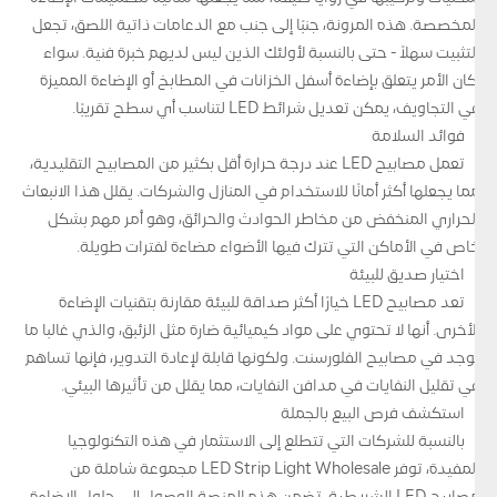
المخصصة. هذه المرونة، جنبًا إلى جنب مع الدعامات ذاتية اللصق، تجعل
التثبيت سهلاً - حتى بالنسبة لأولئك الذين ليس لديهم خبرة فنية. سواء
أكان الأمر يتعلق بإضاءة أسفل الخزانات في المطابخ أو الإضاءة المميزة
في التجاويف، يمكن تعديل شرائط LED لتناسب أي سطح تقريبًا.
فوائد السلامة
تعمل مصابيح LED عند درجة حرارة أقل بكثير من المصابيح التقليدية،
مما يجعلها أكثر أمانًا للاستخدام في المنازل والشركات. يقلل هذا الانبعاث
الحراري المنخفض من مخاطر الحوادث والحرائق، وهو أمر مهم بشكل
خاص في الأماكن التي تترك فيها الأضواء مضاءة لفترات طويلة.
اختيار صديق للبيئة
تعد مصابيح LED خيارًا أكثر صداقة للبيئة مقارنة بتقنيات الإضاءة
الأخرى. أنها لا تحتوي على مواد كيميائية ضارة مثل الزئبق، والذي غالبا ما
يوجد في مصابيح الفلورسنت. ولكونها قابلة لإعادة التدوير، فإنها تساهم
في تقليل النفايات في مدافن النفايات، مما يقلل من تأثيرها البيئي.
استكشف فرص البيع بالجملة
بالنسبة للشركات التي تتطلع إلى الاستثمار في هذه التكنولوجيا
المفيدة، توفر LED Strip Light Wholesale مجموعة شاملة من