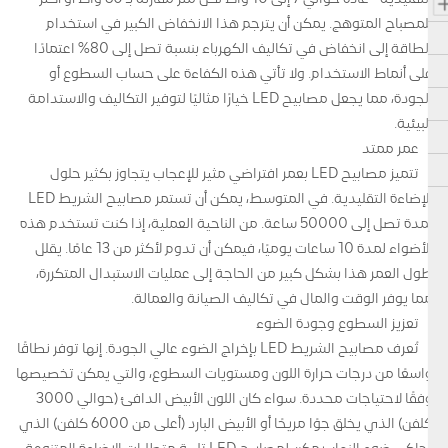
للمصباح المتوهج. يمكن أن يترجم هذا الانخفاض الكبير في استخدام
الطاقة إلى انخفاض في تكاليف الكهرباء بنسبة تصل إلى 80% اعتمادًا
على أنماط الاستخدام. ولا تأتي هذه الكفاءة على حساب السطوع أو
الجودة، مما يجعل مصابيح LED خيارًا مثاليًا لتوفير التكاليف والاستدامة
البيئية.
عمر ممتد
تتميز مصابيح LED بعمر افتراضي مثير للإعجاب يتجاوز بكثير حلول
الإضاءة التقليدية. في المتوسط، يمكن أن تستمر مصابيح الشريط LED
لمدة تصل إلى 50000 ساعة. من الناحية العملية، إذا كنت تستخدم هذه
الأضواء لمدة 10 ساعات يوميًا، فيمكن أن تدوم لأكثر من 13 عامًا. يقلل
طول العمر هذا بشكل كبير من الحاجة إلى عمليات الاستبدال المتكررة،
مما يوفر الوقت والمال في تكاليف الصيانة والعمالة.
تعزيز السطوع وجودة الضوء
تُعرف مصابيح الشريط LED بإخراج الضوء عالي الجودة. إنها توفر نطاقًا
واسعًا من درجات حرارة اللون ومستويات السطوع، والتي يمكن تخصيصها
وفقًا لاحتياجات محددة. سواء كان اللون الأبيض الدافئ (حوالي 3000
كلفن) الذي يخلق جوًا مريحًا أو الأبيض البارد (أعلى من 6000 كلفن) الذي