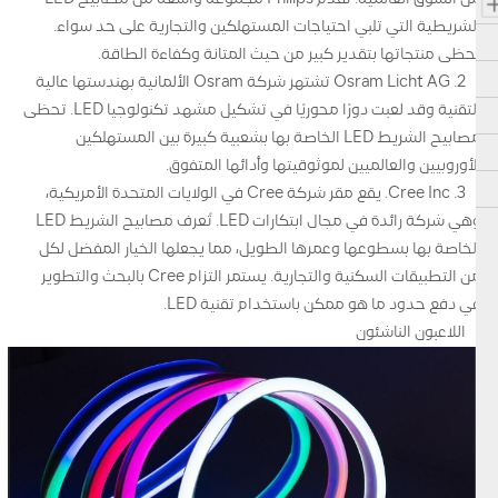
الشريطية التي تلبي احتياجات المستهلكين والتجارية على حد سواء.
تحظى منتجاتها بتقدير كبير من حيث المتانة وكفاءة الطاقة.
2. Osram Licht AG تشتهر شركة Osram الألمانية بهندستها عالية
التقنية وقد لعبت دورًا محوريًا في تشكيل مشهد تكنولوجيا LED. تحظى
مصابيح الشريط LED الخاصة بها بشعبية كبيرة بين المستهلكين
الأوروبيين والعالميين لموثوقيتها وأدائها المتفوق.
3. Cree Inc. يقع مقر شركة Cree في الولايات المتحدة الأمريكية،
وهي شركة رائدة في مجال ابتكارات LED. تُعرف مصابيح الشريط LED
الخاصة بها بسطوعها وعمرها الطويل، مما يجعلها الخيار المفضل لكل
من التطبيقات السكنية والتجارية. يستمر التزام Cree بالبحث والتطوير
في دفع حدود ما هو ممكن باستخدام تقنية LED.
اللاعبون الناشئون