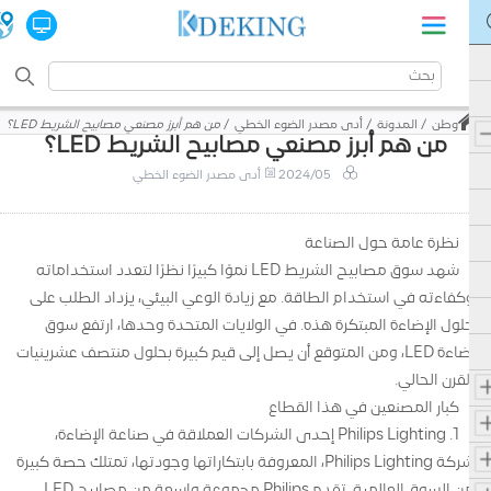
وطن
المدونة
أدى مصدر الضوء الخطي
من هم أبرز مصنعي مصابيح الشريط LED؟
من هم أبرز مصنعي مصابيح الشريط LED؟
2024/05
أدى مصدر الضوء الخطي
نظرة عامة حول الصناعة
شهد سوق مصابيح الشريط LED نموًا كبيرًا نظرًا لتعدد استخداماته
وكفاءته في استخدام الطاقة. مع زيادة الوعي البيئي، يزداد الطلب على
حلول الإضاءة المبتكرة هذه. في الولايات المتحدة وحدها، ارتفع سوق
إضاءة LED، ومن المتوقع أن يصل إلى قيم كبيرة بحلول منتصف عشرينيات
القرن الحالي.
كبار المصنعين في هذا القطاع
1. Philips Lighting إحدى الشركات العملاقة في صناعة الإضاءة،
شركة Philips Lighting، المعروفة بابتكاراتها وجودتها، تمتلك حصة كبيرة
من السوق العالمية. تقدم Philips مجموعة واسعة من مصابيح LED