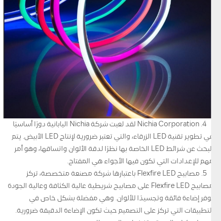
4. Nichia Corporation لقد لعبت شركة Nichia اليابانية دورًا أساسيًا
في تطوير تقنية LED الزرقاء، والتي تعتبر ضرورية لإنتاج LED الأبيض. يتم
البحث عن شرائط LED الخاصة بها نظرًا لدقة الألوان واتساقها، وهو أمر
مهم للإعدادات التي تكون فيها الأجواء هي المفتاح.
5. مصابيح Flexfire LED باعتبارها شركة مصنعة متخصصة، تركز
مصابيح Flexfire LED على مصابيح شريطية عالية الكثافة وعالية الجودة
توفر إضاءة فائقة وتجسيدًا للألوان. وهي مفضلة بشكل خاص في
التطبيقات التي تركز على التصميم حيث تكون الإضاءة الدقيقة ضرورية.