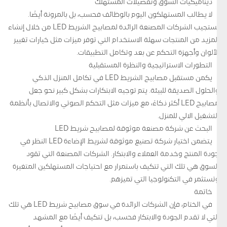
ديناميكيات السوق وتفضيلات المستهلك
لا يطالب المستهلكون اليوم بالوظائف فحسب، بل بالمرونة أيضًا.
تستجيب الشركات المصنعة الرائدة لمصابيح الشريط LED من خلال إنشاء
المزيد من المنتجات سهلة الاستخدام التي توفر ميزات مثل خيارات تغيير
الألوان وأجهزة التحكم عن بعد وتكامل التطبيقات.
التطورات الاستراتيجية والنظرة المستقبلية
يكمن مستقبل مصابيح الشريط LED في تكامل المنزل الذكي
والحلول الصديقة للبيئة. يتم توجيه الابتكارات بشكل كبير نحو جعل
مصابيح LED أكثر ذكاءً، مع ميزات مثل التحكم الصوتي والاتصال بأنظمة
التشغيل الآلي للمنزل.
البحث عن شركة مصنعة موثوقة لمصابيح شريط LED
يتضمن اختيار شركة تصنيع موثوقة لشريط الإضاءة LED النظر في
جودة المنتج وخدمة العملاء والابتكار. الشركات المصنعة التي تقود
السوق هي تلك التي تتكيف باستمرار مع احتياجات المستهلكين المتغيرة
وتستثمر في التكنولوجيا التي تميزهم.
خاتمة
في الختام، فإن الشركات الرائدة في سوق مصابيح شريط LED هي تلك
التي لا تقدم الجودة والابتكار فحسب، بل تتكيف أيضًا مع المشهد