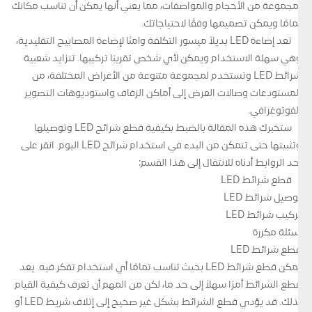
بمجموعة من الأحجام والمواصفات، مما يعني أنها يمكن أن تناسب مكانك
تمامًا ويمكن تصميمها وفقًا لاحتياجاتك.
تعد إضاءة LED بديلاً ميسور التكلفة وآمنًا لإضاءة المصابيح التقليدية،
وهي سهلة الاستخدام ويمكن لأي شخص تقريبًا تركيبها. تتزايد شعبية
شرائط LED وتستخدم لمجموعة متنوعة من الأغراض المختلفة، من
المستودعات وصالات العرض إلى أماكن الزفاف واستوديوهات التصوير
الفوتوغرافي.
ستخبرك هذه المقالة بالضبط بكيفية قطع شرائح LED وتوصيلها
وتثبيتها حتى تتمكن من البدء في استخدام شرائح LED اليوم. انقر على
أحد الروابط أدناه للانتقال إلى هذا القسم:
قطع شرائط LED
توصيل شرائط LED
تركيب شرائط LED
أسئلة مكررة
قطع شرائط LED
يمكن قطع شرائط LED بحيث تناسب تمامًا أي استخدام تفكر فيه. يعد
قطع الشرائط أمرًا سهلاً إلى حد ما، لكن من المهم أن تعرف كيفية القيام
بذلك. قد يؤدي قطع الشرائط بشكل غير صحيح إلى إتلاف شريط LED أو