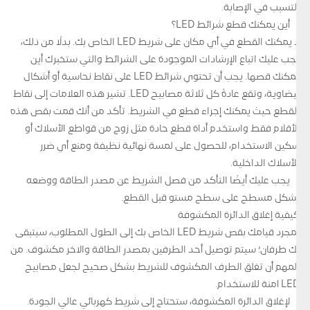
التسبب في الإصابة.
أين يمكنك قطع شرائط LED؟
لا يمكنك القطع في أي مكان على شريط LED الخاص بك. بدلًا من ذلك،
يجب عليك اتباع الإرشادات الموجودة على الشرائط والتي ستخبرك أين
يمكنك قصها. يجب أن تحتوي شرائط LED على نقاط نحاسية أو أشكال
بيضاوية، وتقع عادةً كل ثلاثة مصابيح LED. تشير هذه العلامات إلى نقاط
القطع حيث يمكنك إجراء قطع في الشريط. تأكد من أنك قمت بقص هذه
الأقلام فقط واستخدم أداة قطع حادة مثل زوج من قواطع الأسلاك أو
سكين الاستخدام، للحصول على لمسة نهائية نظيفة ومنع أي ضرر
للأسلاك الداخلية.
يجب عليك أيضًا التأكد من فصل الشريط عن مصدر الطاقة ووضعه
بشكل مسطح على سطح مستو قبل القطع.
كيفية إغلاق الدائرة المكشوفة
بمجرد قيامك بقص شريط LED الخاص بك إلى الطول المطلوب، سيتبقى
لك طرفان؛ سيتم توصيل أحد الطرفين بمصدر الطاقة والآخر مكشوف. من
المهم أن تغلق الطرف المكشوف للشريط بشكل صحيح لجعل مصابيح
LED آمنة للاستخدام.
لإغلاق الدائرة المكشوفة، ستحتاج إلى شريط كهربائي عالي الجودة.