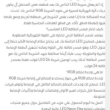
إذا لم يعمل شريط LED الخاص بك بعد قطعه، فمن المحتمل أن يكون
لديك دائرة كهربائية قصيرة في ضوء الشريط RGB الخاص بك. تحدث
هذه المشكلة عادةً إذا قمت بقص الشريط في منطقة لم يتم وضع علامة
عليها كنقطة قطع. تأكد من قطع العلامات النحاسية فقط.
كيف تختار مصدر الطاقة LED المناسب؟
يعتمد مصدر الطاقة الذي تختاره على القوة الكهربائية المطلوبة
لتشغيل مصابيح LED الخاصة بك. قد يحتاج نظام الإضاءة الأكبر حجمًا إلى
محول LED، وهو مصدر طاقة عالي القوة يمكنه تشغيل أنظمة الإضاءة
الكبيرة والطويلة. يجب عليك أيضًا مطابقة جهد الشريط الخاص بك مع
مصدر الطاقة؛ لذلك يجب توصيل شريط LED 24 فولت فقط بمصدر
طاقة 24 فولت.
ما هي وحدة تحكم RGB؟
وحدة تحكم RGB هي جهاز يستخدم للتحكم في إضاءة شريط RGB
LED. تسمح لك وحدات التحكم بالتحكم الكامل في الإضاءة وتوفر ميزات
مخصصة مثل خيارات تغيير الألوان ومخفتات الإضاءة وتأثيرات الإضاءة
المتنوعة.
اتصل بنا اليوم للحصول على مزيد من التفاصيل حول جميع منتجات
وملحقات إضاءة LED Neon Flex عالية الجودة.