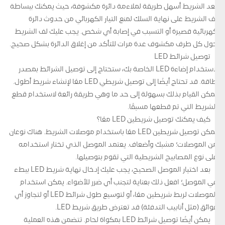
يعد الشريط أسهل طريقة لملاءمة دائرة مكشوفة، حيث يمكنك ببساطة
لف الشريط على نهاية السلك لمنع التيار الكهربائي من حدوث دائرة
كهربائية قصيرة أو التسبب في إصابة أي شخص. يجب عليك لف الشريط
حول كل طرف مكشوف عدة مرات للتأكد من إغلاق الدائرة بشكل صحيح.
توصيل شرائط LED
لاستخدام إضاءة LED الخاصة بك، ستحتاج إلى توصيل الشرائط بمصدر
طاقة. قد تحتاج أيضًا إلى توصيل شريطي LED معًا لإنشاء شريط أطول.
يمكن القيام بذلك بسهولة إلى حد ما وهي طريقة رائعة لاستخدام قطع
الشريط التي تم قطعها مسبقًا.
كيف يمكنك توصيل شريطين LED معًا؟
يمكن توصيل شريطين LED معًا باستخدام موصلات الشريط. هناك نوعان
من الموصلات؛ مشبك وأضعاف. يعتمد الموصل الذي تختار استخدامه
على نوع المصابيح الشريطية التي تقوم بتوصيلها.
بعد اختيار الموصل الصحيح، يجب عليك إدخال نهاية شريط LED ببطء
في الموصل؛ افعل ذلك بعناية لتجنب أي ضرر للأضواء. يمكن استخدام
الموصلات لربط شريطين معًا، أو لتوسيع طول شرائط LED أو لتجاوز أي
عوائق (مثل أنابيب التدفئة) قد تعترض طريق شريط LED.
يمكن أيضًا توصيل شرائط LED بمكواة لحام. تتضمن هذه العملية