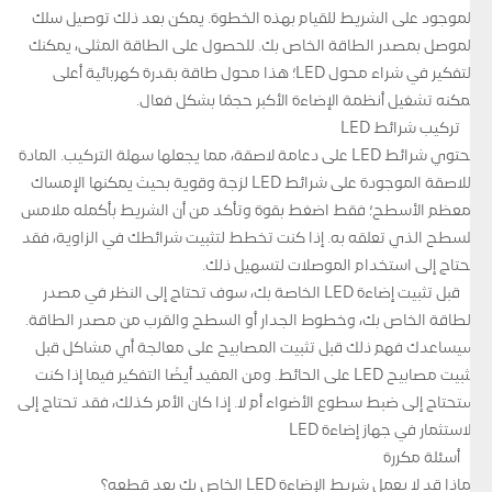
الموجود على الشريط للقيام بهذه الخطوة. يمكن بعد ذلك توصيل سلك
الموصل بمصدر الطاقة الخاص بك. للحصول على الطاقة المثلى، يمكنك
التفكير في شراء محول LED؛ هذا محول طاقة بقدرة كهربائية أعلى
يمكنه تشغيل أنظمة الإضاءة الأكبر حجمًا بشكل فعال.
تركيب شرائط LED
تحتوي شرائط LED على دعامة لاصقة، مما يجعلها سهلة التركيب. المادة
اللاصقة الموجودة على شرائط LED لزجة وقوية بحيث يمكنها الإمساك
بمعظم الأسطح؛ فقط اضغط بقوة وتأكد من أن الشريط بأكمله ملامس
للسطح الذي تعلقه به. إذا كنت تخطط لتثبيت شرائطك في الزاوية، فقد
تحتاج إلى استخدام الموصلات لتسهيل ذلك.
قبل تثبيت إضاءة LED الخاصة بك، سوف تحتاج إلى النظر في مصدر
الطاقة الخاص بك، وخطوط الجدار أو السطح والقرب من مصدر الطاقة.
سيساعدك فهم ذلك قبل تثبيت المصابيح على معالجة أي مشاكل قبل
تثبيت مصابيح LED على الحائط. ومن المفيد أيضًا التفكير فيما إذا كنت
ستحتاج إلى ضبط سطوع الأضواء أم لا. إذا كان الأمر كذلك، فقد تحتاج إلى
الاستثمار في جهاز إضاءة LED
أسئلة مكررة
لماذا قد لا يعمل شريط الإضاءة LED الخاص بك بعد قطعه؟