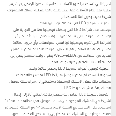
الحرارة التي تستخدم لصهر الأسلاك النحاسية ببعضها البعض بحيث يتم
ربطها. بعد لحام الأسلاك معًا، يجب عليك دائمًا تغطية السلك المكشوف
بشريط بحيث يكون آمنًا للاستخدام.
كم عدد شرائح LED التي يمكنك توصيلها معًا؟
سيعتمد عدد شرائط LED التي يمكنك توصيلها معًا في النهاية على
مواصفات الشرائط التي تستخدمها. سوف تحتاج إلى التأكد من أن
الشرائط التي تقوم بتوصيلها لها نفس المواصفات وأن مزود الطاقة
الخاص بك يمكنه التعامل مع الاتصال بشرائط متعددة. يمكن تشغيل
العديد من الشرائط من WeLoveLEDs بطول واحد مستمر يصل إلى
خمسة أمتار بالطاقة من طرف واحد فقط.
كيفية توصيل أضواء الشريط LED بمصدر طاقة واحد
لسهولة الاستخدام، يمكن توصيل شرائط LED بمصدر طاقة واحد.
سيتطلب ذلك بعض الأسلاك البسيطة وستحتاج إلى شراء سلك موصل
بمشبك يمكنه تثبيت شريط LED.
لتوصيل شريط LED الخاص بك بمصدر طاقة، تحتاج أولاً إلى إدخال
الشريط في المشبك الموجود على سلك الموصل. قم بمطابقة علامة "+"
الموجودة على الشريط مع السلك الأحمر وعلامة "-" مع السلك الأسود ثم
اضغط بقوة لإغلاق المشبك. قد تضطر إلى إزالة بعض الغطاء اللاصق