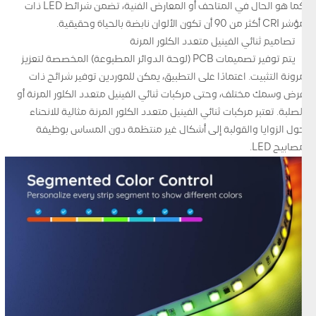
كما هو الحال في المتاحف أو المعارض الفنية، تضمن شرائط LED ذات
مؤشر CRI أكثر من 90 أن تكون الألوان نابضة بالحياة وحقيقية.
تصاميم ثنائي الفينيل متعدد الكلور المرنة
يتم توفير تصميمات PCB (لوحة الدوائر المطبوعة) المخصصة لتعزيز
مرونة التثبيت. اعتمادًا على التطبيق، يمكن للموردين توفير شرائح ذات
عرض وسمك مختلف، وحتى مركبات ثنائي الفينيل متعدد الكلور المرنة أو
الصلبة. تعتبر مركبات ثنائي الفينيل متعدد الكلور المرنة مثالية للانحناء
حول الزوايا والقولبة إلى أشكال غير منتظمة دون المساس بوظيفة
مصابيح LED.