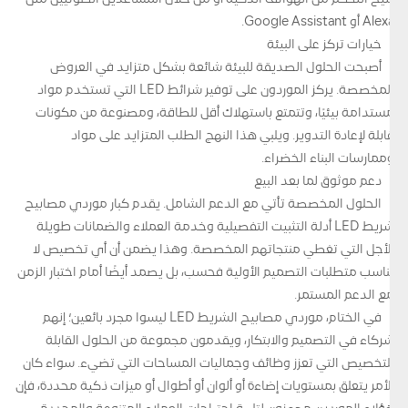
Alexa أو Google Assistant.
خيارات تركز على البيئة
أصبحت الحلول الصديقة للبيئة شائعة بشكل متزايد في العروض
المخصصة. يركز الموردون على توفير شرائط LED التي تستخدم مواد
مستدامة بيئيًا، وتتمتع باستهلاك أقل للطاقة، ومصنوعة من مكونات
قابلة لإعادة التدوير. ويلبي هذا النهج الطلب المتزايد على مواد
وممارسات البناء الخضراء.
دعم موثوق لما بعد البيع
الحلول المخصصة تأتي مع الدعم الشامل. يقدم كبار موردي مصابيح
شريط LED أدلة التثبيت التفصيلية وخدمة العملاء والضمانات طويلة
الأجل التي تغطي منتجاتهم المخصصة. وهذا يضمن أن أي تخصيص لا
يناسب متطلبات التصميم الأولية فحسب، بل يصمد أيضًا أمام اختبار الزمن
مع الدعم المستمر.
في الختام، موردي مصابيح الشريط LED ليسوا مجرد بائعين؛ إنهم
شركاء في التصميم والابتكار، ويقدمون مجموعة من الحلول القابلة
للتخصيص التي تعزز وظائف وجماليات المساحات التي تضيء. سواء كان
الأمر يتعلق بمستويات إضاءة أو ألوان أو أطوال أو ميزات ذكية محددة، فإن