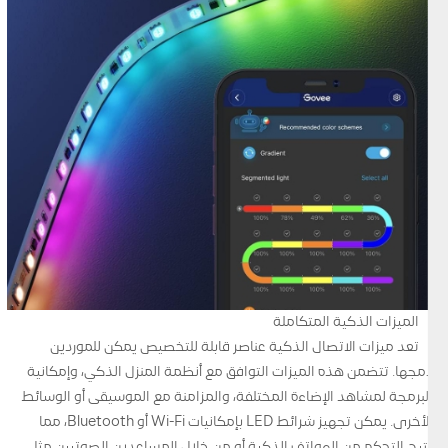
الميزات الذكية المتكاملة
تعد ميزات الاتصال الذكية عناصر قابلة للتخصيص يمكن للموردين
دمجها. تتضمن هذه الميزات التوافق مع أنظمة المنزل الذكي، وإمكانية
البرمجة لمشاهد الإضاءة المختلفة، والمزامنة مع الموسيقى أو الوسائط
الأخرى. يمكن تجهيز شرائط LED بإمكانيات Wi-Fi أو Bluetooth، مما
يتيح التحكم من الهواتف الذكية أو من خلال المساعدين الصوتيين مثل