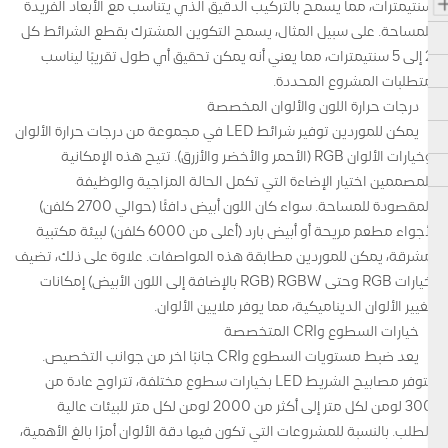
سنتيمترات، مما يسمح بالتركيب الدقيق الذي يتناسب مع الأبعاد الفريدة
للمساحة. على سبيل المثال، يسمح التكوين المشترك بقطع الشرائط كل
2 إلى 5 سنتيمترات، مما يعني أنه يمكن تحقيق أي طول تقريبًا ليناسب
متطلبات المشروع المحددة.
درجات حرارة اللون والألوان المخصصة
يمكن للموردين توفير شرائط LED في مجموعة من درجات حرارة الألوان
وخيارات الألوان RGB (الأحمر والأخضر والأزرق). تتيح هذه الإمكانية
للمصممين اختيار الإضاءة التي تكمل الحالة المزاجية والوظيفة
المقصودة للمساحة. سواء كان اللون أبيض دافئًا (حوالي 2700 كلفن)
لأجواء مطعم مريحة أو أبيض بارد (أعلى من 6000 كلفن) لبيئة مكتبية
مشرقة، يمكن للموردين مطابقة هذه المواصفات. علاوة على ذلك، تضيف
خيارات RGB وحتى RGBW (RGB بالإضافة إلى اللون الأبيض) إمكانات
تغيير الألوان الديناميكية، مما يوفر ملايين الألوان.
خيارات السطوع وCRI المتخصصة
يعد ضبط مستويات السطوع وCRI جانبًا آخر من جوانب التخصيص.
تتوفر مصابيح الشريط LED بخيارات سطوع مختلفة، تتراوح عادة من
300 لومن لكل متر إلى أكثر من 2000 لومن لكل متر للبيئات عالية
الطلب. بالنسبة للمشروعات التي تكون فيها دقة الألوان أمرًا بالغ الأهمية،