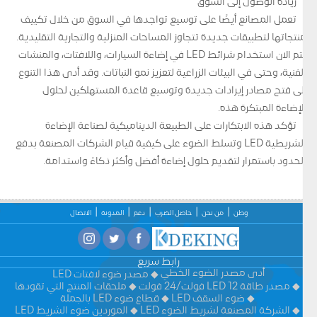
زيادة الوصول إلى السوق
تعمل المصانع أيضًا على توسيع تواجدها في السوق من خلال تكييف
منتجاتها لتطبيقات جديدة تتجاوز المساحات المنزلية والتجارية التقليدية.
يتم الآن استخدام شرائط LED في إضاءة السيارات، واللافتات، والمنشآت
الفنية، وحتى في البيئات الزراعية لتعزيز نمو النباتات. وقد أدى هذا التنوع
إلى فتح مصادر إيرادات جديدة وتوسيع قاعدة المستهلكين لحلول
الإضاءة المبتكرة هذه.
تؤكد هذه الابتكارات على الطبيعة الديناميكية لصناعة الإضاءة
الشريطية LED وتسلط الضوء على كيفية قيام الشركات المصنعة بدفع
الحدود باستمرار لتقديم حلول إضاءة أفضل وأكثر ذكاءً واستدامة.
وطن
من نحن
حاصل الضرب
دعم
المدونة
الاتصال
رابط سريع
أدى مصدر الضوء الخطي
مصدر ضوء لافتات LED
مصدر طاقة LED 12 فولت/24 فولت
ملحقات المنتج التي تقودها
ضوء السقف LED
قطاع ضوء LED بالجملة
الشركة المصنعة لشريط الضوء LED
الموردين ضوء الشريط LED