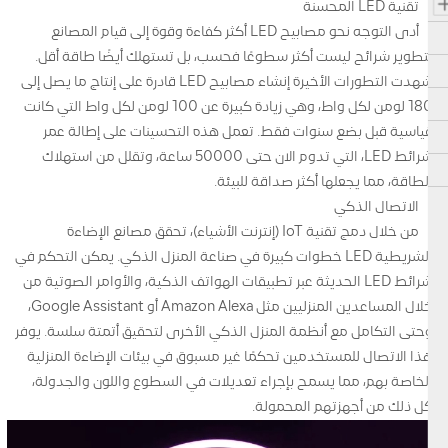
تقنية LED المحسنة
أدى التوجه نحو مصابيح LED أكثر كفاءة وقوة إلى قيام المصانع
بتطوير شرائح ليست أكثر سطوعًا فحسب، بل تستهلك أيضًا طاقة أقل.
شهدت التطورات الأخيرة إنشاء مصابيح LED قادرة على إنتاج ما يصل إلى
180 لومن لكل واط، وهي زيادة كبيرة عن 100 لومن لكل واط التي كانت
قياسية قبل بضع سنوات فقط. تعمل هذه التحسينات على إطالة عمر
شرائط LED، التي تدوم الآن حتى 50000 ساعة، وتقلل من استهلاك
الطاقة، مما يجعلها أكثر صداقة للبيئة.
الاتصال الذكي
من خلال دمج تقنية IoT (إنترنت الأشياء)، تحقق مصانع الإضاءة
الشريطية LED خطوات كبيرة في صناعة المنزل الذكي. يمكن التحكم في
شرائط LED الحديثة عبر تطبيقات الهواتف الذكية، والأوامر الصوتية من
خلال المساعدين المنزليين مثل Amazon Alexa أو Google Assistant،
وحتى التكامل مع أنظمة المنزل الذكي الأخرى لتحقيق أتمتة سلسة. يوفر
هذا الاتصال للمستخدمين تحكمًا غير مسبوق في بيئات الإضاءة المنزلية
الخاصة بهم، مما يسمح بإجراء تعديلات في السطوع واللون والجدولة،
كل ذلك من أجهزتهم المحمولة.