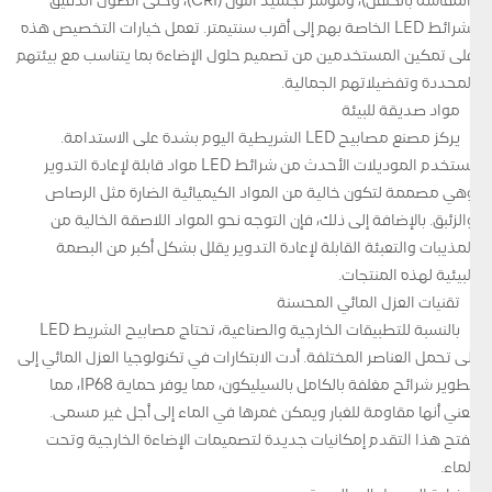
(المقاسة بالكلفن)، ومؤشر تجسيد اللون (CRI)، وحتى الطول الدقيق
لشرائط LED الخاصة بهم إلى أقرب سنتيمتر. تعمل خيارات التخصيص هذه
على تمكين المستخدمين من تصميم حلول الإضاءة بما يتناسب مع بيئتهم
المحددة وتفضيلاتهم الجمالية.
مواد صديقة للبيئة
يركز مصنع مصابيح LED الشريطية اليوم بشدة على الاستدامة.
تستخدم الموديلات الأحدث من شرائط LED مواد قابلة لإعادة التدوير
وهي مصممة لتكون خالية من المواد الكيميائية الضارة مثل الرصاص
والزئبق. بالإضافة إلى ذلك، فإن التوجه نحو المواد اللاصقة الخالية من
المذيبات والتعبئة القابلة لإعادة التدوير يقلل بشكل أكبر من البصمة
البيئية لهذه المنتجات.
تقنيات العزل المائي المحسنة
بالنسبة للتطبيقات الخارجية والصناعية، تحتاج مصابيح الشريط LED
إلى تحمل العناصر المختلفة. أدت الابتكارات في تكنولوجيا العزل المائي إلى
تطوير شرائح مغلفة بالكامل بالسيليكون، مما يوفر حماية IP68، مما
يعني أنها مقاومة للغبار ويمكن غمرها في الماء إلى أجل غير مسمى.
يفتح هذا التقدم إمكانيات جديدة لتصميمات الإضاءة الخارجية وتحت
الماء.