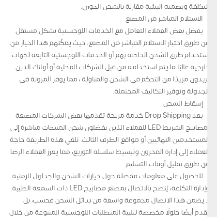
التكلفة وبصمته البيئية مقارنة بالشحن الجوي.
الاستلام المباشر من المصنع
يفضل بعض العملاء التعامل مع الخدمات اللوجستية بشكل مستقل
عن طريق اختيار الاستلام المباشر من المصنع، حيث يمكّنهم هذا الخيار من
استخدام طرق الشحن الخاصة بهم أو الخدمات اللوجستية التابعة لجهات
خارجية غالبًا ما يتم استخدامه من قبل الشركات المحلية أو أولئك الذين
يريدون مزيدًا من التحكم في الشحن والمناولة ، مما يوفر المرونة في
الجدولة وتوفير التكاليف المحتملة.
إسقاط الشحن
يعد Drop Shipping خدمة مريحة تقدمها بعض الشركات المصنعة
لمصابيح الشريط LED للعملاء الذين يفضلون شحن المنتجات مباشرة إلى
المستخدمين النهائيين أو مواقع الطرف الثالث. تلغي هذه الطريقة حاجة
العملاء إلى إدارة المخزون وتبسيط سلسلة التوزيع، مما يعزز العملاء الرضا
عن طريق تقليل أوقات التسليم.
للحصول على معلومات مفصلة حول خيارات الشحن والجداول الزمنية
وإدارة التكلفة، يُنصح بالاتصال بمصنع مصابيح LED ذات السمعة الطيبة.
لا يضمن هذا الاتصال مجموعة واسعة من بدائل الشحن فحسب، بل
يقدم أيضًا حلولًا مخصصة لتلبية المتطلبات اللوجستية المتنوعة من خلال