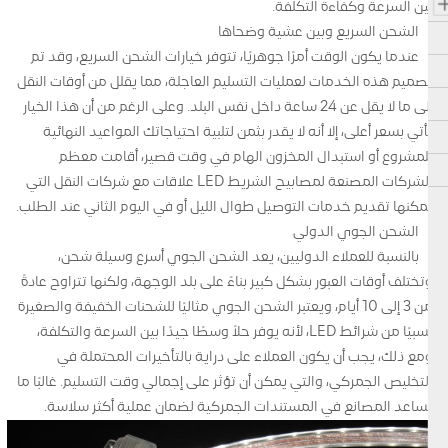
بين السرعة وكفاءة التكلفة.
الشحن السريع وبين عشية وضحاها
عندما يكون الوقت أمرًا جوهريًا، تتوفر خيارات الشحن السريع، وقد تم
تصميم هذه الخدمات لعمليات التسليم العاجلة، مما يقلل من أوقات النقل
إلى ما لا يقل عن 24 ساعة داخل نفس البلد. وعلى الرغم من أن هذا الخيار
يأتي بسعر أعلى، إلا أنه لا يقدر بثمن لتلبية احتياجاتك المواعيد النهائية
للمشروع أو استبدال المخزون الهام في وقت قصير، أقامت معظم
الشركات المصنعة لمصابيح الشريط LED علاقات مع شركات النقل التي
يمكنها تقديم خدمات التوصيل طوال الليل أو في اليوم الثاني عند الطلب.
الشحن الجوي الدولي
بالنسبة للعملاء الدوليين، يعد الشحن الجوي أسرع وسيلة شحن،
وتختلف أوقات العبور بشكل كبير بناءً على بلد الوجهة، ولكنها تتراوح عادةً
من 3 إلى 10 أيام، ويعتبر الشحن الجوي مثاليًا للشحنات الخفيفة والصغيرة
نسبيًا من شرائط LED، لأنه يوفر حلاً وسطًا جيدًا بين السرعة والتكلفة،
ومع ذلك، يجب أن يكون العملاء على دراية بالتأخيرات المحتملة في
التخليص الجمركي، والتي يمكن أن تؤثر على إجمالي وقت التسليم. غالبًا ما
تساعد المصانع في المستندات الجمركية لضمان عملية أكثر سلاسة.