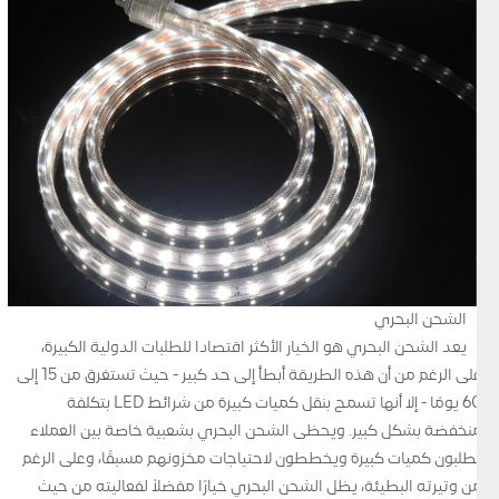
الشحن البحري
يعد الشحن البحري هو الخيار الأكثر اقتصادا للطلبات الدولية الكبيرة،
على الرغم من أن هذه الطريقة أبطأ إلى حد كبير - حيث تستغرق من 15 إلى
60 يومًا - إلا أنها تسمح بنقل كميات كبيرة من شرائط LED بتكلفة
منخفضة بشكل كبير. ويحظى الشحن البحري بشعبية خاصة بين العملاء
يطلبون كميات كبيرة ويخططون لاحتياجات مخزونهم مسبقًا، وعلى الرغم
من وتيرته البطيئة، يظل الشحن البحري خيارًا مفضلاً لفعاليته من حيث