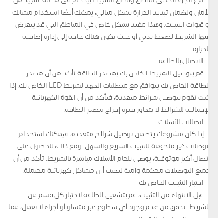
انزع الجزء الخلفي اللاصق وألصق الشريط بإحكام في مكانه. لمزيد من
الأمان ولضمان تبديد الحرارة بشكل مثالي، يمكنك أيضًا استخدام مشابك
أو قنوات التثبيت. وهذا مفيد بشكل خاص في المناطق التي قد يتعرض
فيها الشريط لضغط بدني أو حيث تكون هناك حاجة إلى إدارة إضافية
للحرارة.
الاتصال بالطاقة
قم بتوصيل الشريط الخاص بك بمصدر الطاقة.تأكد من أن مصدر
الطاقة الخاص بك يتوافق مع متطلبات الجهد لشريط LED الخاص بك. إذا
كنت تقوم بتوصيل شرائط متعددة، فتأكد من أن القوة الكهربائية
الإجمالية للشرائط لا تتجاوز قدرة إخراج مصدر الطاقة.
اتصالات الأسلاك
إذا كان مشروعك يتضمن توصيل شرائح متعددة، فيمكنك استخدام
موصلات غير ملحومة للتثبيت السريع والسهل. ومع ذلك، للحصول على
اتصال أكثر موثوقية، يوصى بلحام الأسلاك مباشرة بالشريط. تأكد من أن
جميع التوصيلات محكمة وآمنة لتجنب أي مشاكل كهربائية محتملة.
اختبار التثبيت الخاص بك
قبل الانتهاء من التثبيت، قم بتشغيل الطاقة لاختبار كل قسم من
الشريط. تحقق من عدم وجود أي سطوع غير متساو أو أجزاء لا تعمل، مما