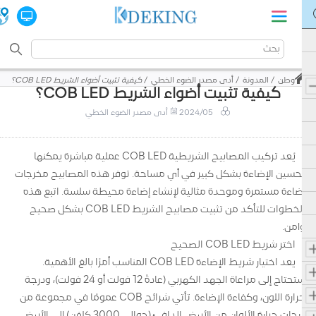
وطن
المدونة
أدى مصدر الضوء الخطي
كيفية تثبيت أضواء الشريط COB LED؟
كيفية تثبيت أضواء الشريط COB LED؟
2024/05
أدى مصدر الضوء الخطي
يُعد تركيب المصابيح الشريطية COB LED عملية مباشرة يمكنها
تحسين الإضاءة بشكل كبير في أي مساحة. توفر هذه المصابيح مخرجات
إضاءة مستمرة وموحدة مثالية لإنشاء إضاءة محيطة سلسة. اتبع هذه
الخطوات للتأكد من تثبيت مصابيح الشريط COB LED بشكل صحيح
وآمن.
اختر شريط COB LED الصحيح
يعد اختيار شريط الإضاءة COB LED المناسب أمرًا بالغ الأهمية.
ستحتاج إلى مراعاة الجهد الكهربي (عادةً 12 فولت أو 24 فولت)، ودرجة
حرارة اللون، وكفاءة الإضاءة. تأتي شرائح COB عمومًا في مجموعة من
درجات حرارة الألوان من الأبيض الدافئ (حوالي 3000 كلفن) إلى الأبيض