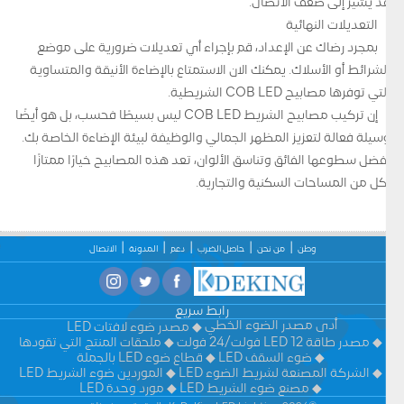
قد يشير إلى ضعف الاتصال.
التعديلات النهائية
بمجرد رضاك ​​عن الإعداد، قم بإجراء أي تعديلات ضرورية على موضع
الشرائط أو الأسلاك. يمكنك الآن الاستمتاع بالإضاءة الأنيقة والمتساوية
التي توفرها مصابيح COB LED الشريطية.
إن تركيب مصابيح الشريط COB LED ليس بسيطًا فحسب، بل هو أيضًا
وسيلة فعالة لتعزيز المظهر الجمالي والوظيفة لبيئة الإضاءة الخاصة بك.
بفضل سطوعها الفائق وتناسق الألوان، تعد هذه المصابيح خيارًا ممتازًا
لكل من المساحات السكنية والتجارية.
وطن
من نحن
حاصل الضرب
دعم
المدونة
الاتصال
رابط سريع
أدى مصدر الضوء الخطي
مصدر ضوء لافتات LED
مصدر طاقة LED 12 فولت/24 فولت
ملحقات المنتج التي تقودها
ضوء السقف LED
قطاع ضوء LED بالجملة
الشركة المصنعة لشريط الضوء LED
الموردين ضوء الشريط LED
مصنع ضوء الشريط LED
مورد وحدة LED