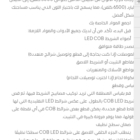
البارد (6500 كلفن)، مما يسمح لك باختيار اللون الذي يناسب مساحتك
بشكل أفضل.
اجمع المواد الخاصة بك
قبل البدء، تأكد من أن لديك جميع الأدوات والمواد اللازمة:
أضواء الشريط LED COB
مصدر طاقة متوافق
الموصلات (إذا كنت بحاجة إلى قطع وتوصيل شرائح متعددة)
مقاطع التثبيت أو الشريط اللاصق
قواطع الأسلاك والمتعريات
مكواة لحام (إذا اخترت توصيلات اللحام)
قياس وقطع
قم بقياس المنطقة التي تريد تركيب مصابيح الشريط فيها، ثم قص
شريط COB LED بالطول. على عكس شرائط LED التقليدية التي لها
نقاط قطع محددة، يمكن قطع بعض شرائط COB في أي نقطة على
طولها، مما يوفر مرونة كبيرة في التثبيت.
ضمان سطح نظيف
يتطلب الجزء الخلفي اللاصق على شرائط COB LED سطحًا نظيفًا