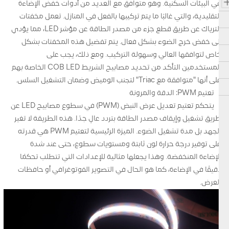
في البيئات السكنية. وهو متوافق مع العديد من أدوات خفض الإضاءة
التقليدية، والتي غالبًا ما يتم تركيبها بالفعل في المنازل. تعمل مخفتات
الترياك عن طريق قطع جزء من مصدر الطاقة عن مؤشر LED، مما يؤدي
إلى خفض خرج الضوء بشكل فعال. يتم تفضيل هذه المخفتات بشكل
خاص لتوافقها العالي وسهولة التركيب. ومع ذلك، يجب على
المستخدمين التأكد من تحديد مصابيح الشريط COB LED الخاصة بهم
على أنها "متوافقة مع Triac" لتجنب الوميض وضمان التشغيل السلس.
تعتيم PWM: الدقة والمرونة
يتحكم تعتيم تعديل عرض النبض (PWM) في سطوع مصابيح LED عن
طريق تشغيل وإيقاف مصدر الطاقة بتردد عالٍ جدًا. هذه الطريقة لا تغير
الجهد بل مدة تشغيل الضوء. الميزة الرئيسية لتعتيم PWM هي قدرته
على توفير درجة حرارة لون ثابتة ومستويات سطوع، حتى عند شدة
الإضاءة المنخفضة. وهذا يجعلها مثالية للإعدادات التي تتطلب تحكمًا
دقيقًا في الإضاءة، كما هو الحال في التصوير الفوتوغرافي أو حافظات
العرض.