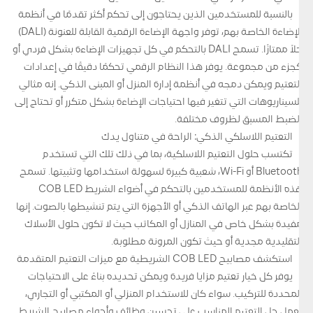
بالنسبة للمستخدمين الذين يحتاجون إلى تحكم أكثر تقدمًا في أنظمة
الإضاءة الخاصة بهم، توفر واجهة الإضاءة الرقمية القابلة للعنونة (DALI)
حلاً ممتازًا. تسمح DALI بالتحكم في كل تجهيزات الإضاءة بشكل فردي أو
كجزء من مجموعة. يوفر هذا النظام الرقمي تحكمًا دقيقًا في إعدادات
التعتيم ويمكن دمجه في أنظمة إدارة المنزل أو المبنى الذكي. إنه مثالي
للسيناريوهات التي تتغير فيها احتياجات الإضاءة بشكل متكرر أو تحتاج إلى
الضبط المسبق لظروف مختلفة.
التعتيم اللاسلكي الذكي: الراحة في متناول يدك
تكتسب حلول التعتيم اللاسلكية، بما في ذلك تلك التي تستخدم
Bluetooth أو Wi-Fi، شعبية كبيرة لسهولة استخدامها وتثبيتها. تسمح
هذه الأنظمة للمستخدمين بالتحكم في أضواء الشريط COB LED
الخاصة بهم عبر الهاتف الذكي أو الأجهزة التي يتم تنشيطها بالصوت. إنها
مفيدة بشكل خاص في المنازل أو المكاتب حيث لا تكون حلول الأسلاك
التقليدية مجدية أو حيث تكون المرونة مطلوبة.
استكشف مصابيح COB LED الشريطية مع ميزات التعتيم المتقدمة
يوفر كل خيار تعتيم مزايا فريدة ويمكن تحديده بناءً على الاحتياجات
المحددة للتركيب. سواء كان للاستخدام المنزلي أو المكتبي أو التجاري،
يعمل حل التعتيم المناسب على تحسين وظائف وأجواء مصابيح الشريط