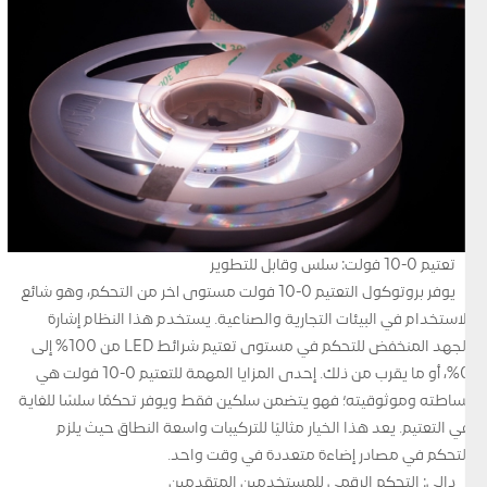
تعتيم 0-10 فولت: سلس وقابل للتطوير
يوفر بروتوكول التعتيم 0-10 فولت مستوى آخر من التحكم، وهو شائع
الاستخدام في البيئات التجارية والصناعية. يستخدم هذا النظام إشارة
الجهد المنخفض للتحكم في مستوى تعتيم شرائط LED من 100% إلى
0%، أو ما يقرب من ذلك. إحدى المزايا المهمة للتعتيم 0-10 فولت هي
بساطته وموثوقيته؛ فهو يتضمن سلكين فقط ويوفر تحكمًا سلسًا للغاية
في التعتيم. يعد هذا الخيار مثاليًا للتركيبات واسعة النطاق حيث يلزم
التحكم في مصادر إضاءة متعددة في وقت واحد.
دالي: التحكم الرقمي للمستخدمين المتقدمين