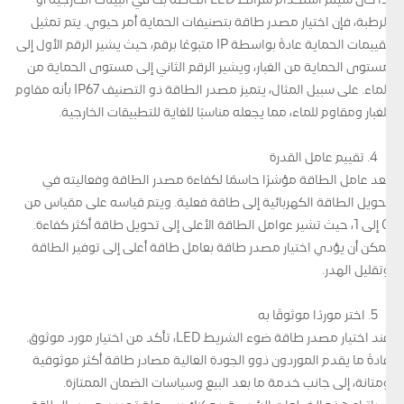
إذا كان سيتم استخدام شرائط LED الخاصة بك في البيئات الخارجية أو
الرطبة، فإن اختيار مصدر طاقة بتصنيفات الحماية أمر حيوي. يتم تمثيل
تقييمات الحماية عادةً بواسطة IP متبوعًا برقم، حيث يشير الرقم الأول إلى
مستوى الحماية من الغبار، ويشير الرقم الثاني إلى مستوى الحماية من
الماء. على سبيل المثال، يتميز مصدر الطاقة ذو التصنيف IP67 بأنه مقاوم
للغبار ومقاوم للماء، مما يجعله مناسبًا للغاية للتطبيقات الخارجية.
4. تقييم عامل القدرة
يعد عامل الطاقة مؤشرًا حاسمًا لكفاءة مصدر الطاقة وفعاليته في
تحويل الطاقة الكهربائية إلى طاقة فعلية. ويتم قياسه على مقياس من
0 إلى 1، حيث تشير عوامل الطاقة الأعلى إلى تحويل طاقة أكثر كفاءة.
يمكن أن يؤدي اختيار مصدر طاقة بعامل طاقة أعلى إلى توفير الطاقة
وتقليل الهدر.
5. اختر موردًا موثوقًا به
عند اختيار مصدر طاقة ضوء الشريط LED، تأكد من اختيار مورد موثوق.
عادةً ما يقدم الموردون ذوو الجودة العالية مصادر طاقة أكثر موثوقية
ومتانة، إلى جانب خدمة ما بعد البيع وسياسات الضمان الممتازة.