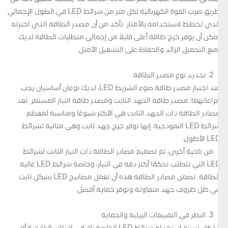
طريق ضرب القوة الكهربائية لكل متر من شرائط LED في الطول الإجمالي
الذي تخطط لاستخدامه بالأمتار. تأكد من أن مصدر الطاقة الذي اخترته
يمكن أن يوفر خرج طاقة أعلى قليلاً من إجمالي متطلبات الطاقة لديك
لمنع التحميل الزائد والحفاظ على التشغيل الأمثل.
2. تحديد نوع مصدر الطاقة
عند اختيار مصدر طاقة ضوء الشريط LED، لديك نوعان أساسيان يجب
مراعاتهما: مصدر طاقة الجهد الثابت ومصدر طاقة التيار المستمر. تعد
مصادر الطاقة ذات الجهد الثابت هي الأكثر شيوعًا ومناسبة لمعظم
شرائط LED النموذجية. إنها توفر خرج جهد ثابت وهي مثالية لشرائط
LED الأطول.
من ناحية أخرى، تم تصميم مصادر الطاقة ذات التيار الثابت لشرائط
LED التي تتطلب تحكمًا أكثر دقة في التيار، وخاصة شرائط LED عالية
الطاقة. تضمن مصادر الطاقة هذه أن تعمل مصابيح LED بشكل ثابت
في ظل ظروف جهد متفاوتة وتوفر حماية أفضل.
3. النظر في التقييمات البيئية والحماية