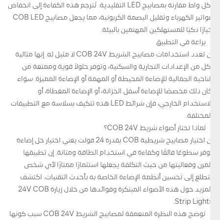
لكل واط مقارنة بمصابيح LED التقليدية. تُترجم هذه الكفاءة إلى انخفاض
فواتير الكهرباء وتقليل البصمة الكربونية، مما يجعل مصابيح COB LED
خيارًا ذكيًا للمستهلكين المهتمين بالبيئة.
براعة في التطبيق
إن تعدد استخدامات مصابيح الشريط COB 24V لا مثيل له. إنها مثالية
لكل من الإعدادات التجارية والسكنية، وتوفر حلولاً قوية وممتعة من
الناحية الجمالية للإضاءة المحيطة أو المهمة أو الإضاءة المميزة. سواء
كان ذلك مخصصًا للإضاءة أسفل الخزانة، أو الإضاءة المغطاة، أو
الاستخدام الخارجي، فإن شرائط LED هذه تتكيف بسلاسة مع التطبيقات
المختلفة.
لماذا تختار أضواء شريط COB 24V؟
إن اختيار مصابيح شريطية COB بقدرة 24 فولت يعني اختيار حل إضاءة
يوفر سطوعًا فائقًا وكفاءة في استخدام الطاقة ومتانة. إن تطبيقها
المرن وفعاليتها من حيث التكلفة يجعلها استثمارًا ممتازًا لأي شخص
يتطلع إلى تحسين أنظمة الإضاءة الخاصة به بأحدث التقنيات. اكتشف
المزيد حول هذه الأضواء المبتكرة وفوائدها من خلال زيارة 24V COB
Strip Lights.
توضح هذه النظرة المتعمقة لمصابيح الشريط COB 24V سبب كونها