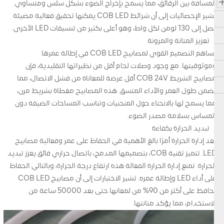
المسافة بين الرقائق، مما يسمح بإخراج الضوء بشكل سلس ومتساوي.
تشير الإحصائيات إلى أن شرائط COB LED يمكنها تحقيق فعالية مضيئة
تصل إلى 130 لومن لكل واط، وهو أعلى بكثير من تنسيقات LED الأخرى.
تعزيز المتانة والمرونة
يساهم التصميم القوي لمصابيح COB LED في إطالة عمرها
وموثوقيتها. مع وجود وصلات لحام أقل من نظيراتها التقليدية، فإن
مصابيح الشريط COB 24V أقل عرضة للمعاناة من فشل الاتصال، مما
يضمن طول العمر والأداء المتسق. هذه المصابيح مغطاة بشريط مرن،
مما يسمح لها بالانحناء حول المنحنيات وتناسب المساحات الضيقة دون
المساس بسلامة مصدر الضوء.
تبديد الحرارة بكفاءة
تعد إدارة الحرارة أمرًا بالغ الأهمية في الحفاظ على عمر وفعالية مصابيح
LED. تتميز تقنية COB، بتصميمها المدمج، باتصال حراري فائق يعزز تبديد
الحرارة. تمنع إدارة الحرارة الفعالة هذه ارتفاع درجة الحرارة، وبالتالي الحفاظ
على أداء LED وإطالة عمره. تشير الاختبارات إلى أن مصابيح COB LED
تحافظ على أكثر من 90% من لمعانها حتى بعد 50000 ساعة من
الاستخدام، مما يؤكد متانتها.