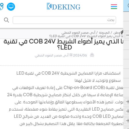
وطن
المدونة
أدى مصدر الضوء الخطي
ما الذي يميز أضواء الشريط COB 24V في تقنية LED؟
ما الذي يميز أضواء الشريط COB 24V في تقنية
LED؟
2024/06
أدى مصدر الضوء الخطي
استكشاف مزايا المصابيح الشريطية COB 24V في تقنية LED
سطوع وتوحيد لا مثيل لهما
تعمل تقنية Chip-on-Board (COB) على إعادة تعريف التوقعات في
صناعة الإضاءة، لا سيما من خلال ابتكار مصابيح شريطية COB بقدرة 24
فولت. تتميز هذه الأضواء بسطوعها الفائق وإضاءتها الموحدة. على
عكس مصابيح LED التقليدية التي تتميز بنقاط ضوء منفصلة، ​​تستخدم
مصابيح COB LED وحدة واحدة مكونة من العديد من شرائح LED
الصغيرة المجمعة بكثافة معًا. يقلل هذا التصميم بشكل كبير من