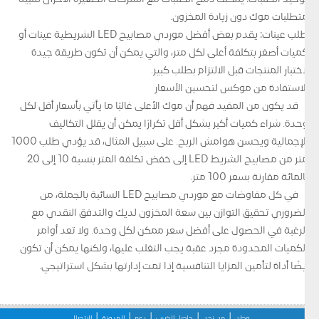
متطلبات موك دون زيادة المخزون.
طلب عينات: يقدم بعض أفضل موردي مصابيح LED الشريطية عينات أو
كميات أصغر بتكلفة أعلى لكل متر، والتي يمكن أن تكون طريقة جيدة
لاختبار المنتجات قبل الالتزام بطلب كبير.
الاستفادة من موكس لتحسين الأسعار
قد يكون من المفيد فهم أن موك الأعلى غالبًا ما يأتي بأسعار أقل لكل
وحدة. شراء كميات أكبر بشكل أقل تكرارًا يمكن أن يقلل التكاليف
الإجمالية ويحسن هوامش الربح. على سبيل المثال، قد يؤدي طلب 1000
متر من مصابيح الشريط LED إلى خفض تكلفة المتر بنسبة 10 إلى 20
بالمائة مقارنة بسعر 100 متر.
في كل مفاوضات مع موردي مصابيح LED السائبة بالجملة، من
الضروري تحقيق التوازن بين سعة المخزون لديك والتدفق النقدي مع
الرغبة في الحصول على أفضل سعر ممكن لكل وحدة. ولا تعد أوامر
الكميات المحدودة مجرد عقبة يجب التغلب عليها، ولكنها يمكن أن تكون
أيضًا أداة لتأمين المزايا التنافسية إذا تمت إدارتها بشكل استراتيجي.
وطن
من نحن
حاصل الضرب
دعم
المدونة
الاتصال