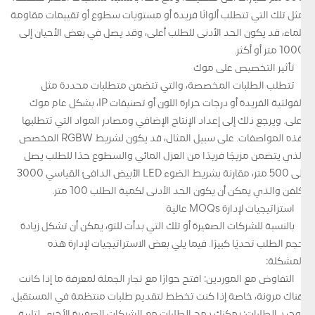
مثل تلك التي تتطلب ألوانًا فريدة أو مستويات سطوع أو تقييمات مقاومة
للماء، قد يكون الحد الأدنى للطلب أعلى، وقد يصل في بعض الأحيان إلى
1000 متر أو أكثر.
تأثير التخصيص على موك
تتطلب الطلبات المخصصة، والتي تتضمن متطلبات محددة مثل
الفولتية الفريدة أو درجات حرارة اللون أو تصنيفات IP، بشكل عام موك
أعلى. ويرجع ذلك إلى إعداد الإنتاج الإضافي ومصادر المواد التي تتطلبها
هذه المواصفات. على سبيل المثال، قد يكون لشريط RGBW المخصص
الذي يتضمن مزيجًا فريدًا من العزل المائي والسطوع حدًا للطلب يصل
إلى 500 متر، مقارنة بشريط الضوء LED الأبيض الدافئ القياسي 3000
كلفن والذي يمكن أن يكون الحد الأدنى لكمية الطلب 100 متر.
استراتيجيات لإدارة MOQs عالية
بالنسبة للشركات الصغيرة أو تلك التي بدأت للتو، يمكن أن تشكل زيادة
حجم الطلب تحديًا كبيرًا. فيما يلي بعض الاستراتيجيات لإدارة هذه
المشكلة:
التفاوض مع الموردين: افتح حوارًا مع تجار الجملة لمعرفة ما إذا كانت
هناك مرونة، خاصة إذا كنت تخطط لتقديم طلبات منتظمة في المستقبل.
توحيد الطلبات: يمكنك دمج الطلبات مع الشركات الصغيرة الأخرى لتلبية