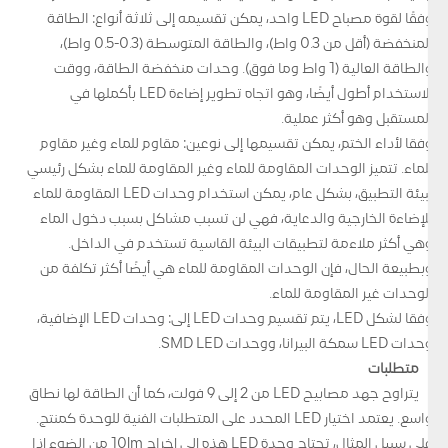
وفقًا لقوة مصباح LED واحد، يمكن تقسيمه إلى ثلاثة أنواع: الطاقة
المنخفضة (أقل من 0.3 واط)، والطاقة المتوسطة (0.3-0.5 واط)،
والطاقة العالية (1 واط وما فوق). وحدات منخفضة الطاقة، ووقت
الاستخدام أطول أيضًا، وهو اتجاه تطوير إضاءة LED بأكملها في
المستقبل وهو أكثر عملية.
وفقا لأداء الختم، يمكن تقسيمها إلى نوعين: مقاوم للماء وغير مقاوم
للماء. تتميز الوحدات المقاومة للماء وغير المقاومة للماء بشكل رئيسي
ببيئة التطبيق، بشكل عام، يمكن استخدام وحدات LED المقاومة للماء
للإضاءة الخارجية والدعاية، فهي لن تسبب مشاكل بسبب دخول الماء
وهي أكثر ملاءمة لتطبيقات البيئة القاسية تستخدم في الداخل.
وبطبيعة الحال، فإن الوحدات المقاومة للماء هي أيضًا أكثر تكلفة من
الوحدات غير المقاومة للماء.
وفقا لشكل LED، يتم تقسيم وحدات LED إلى: وحدات LED الإضافية،
وحدات LED سمكة البيرانا، ووحدات SMD LED.
متطلبات
يتراوح جهد مصابيح LED من 2 إلى 9 فولت، كما أن الطاقة لها نطاق
واسع. يعتمد اختيار LED المحدد على المتطلبات الفنية للوحدة كمنتج.
على سبيل المثال، تحتاج وحدة LED هذه إلى إخراج 10lm من الضوء إذا