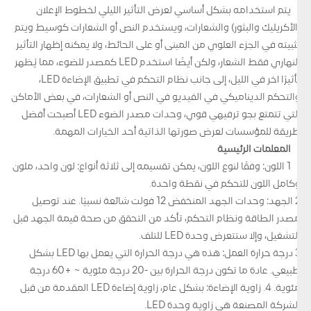
يتم استخدامه بشكل أساسي لعرض التأثير الليلي لخطوط الإعلان
(الأكريليك والبثور) والشعارات، ويستخدم النص أو الشعارات كوسيط ويتم
تثبيته في الجزء العلوي من المبنى أو على الحائط، ولا يمكنه إظهار التأثير
النهاري فقط الشعار، ولكن أيضًا استخدم LED كمصدر للضوء، مما يُظهر
تأثيرًا آخر في الليل، إلى جانب نظام التحكم في تطبيق الإضاءة LED،
والتحكم الديناميكي في الفيديو في النص أو الشعارات، في بعض الأماكن
التي تتمتع بجو ترفيهي قوي، وحدات مصدر الضوء LED أصبحت أفضل
طريقة للمؤسسات لعرض صورتها الذاتية أحد الخيارات المهمة.
المعلمات الرئيسية
1 اللون: وفقًا لنوع اللون، يمكن تقسيمه إلى ثلاثة أنواع: لون واحد، ملون
وكامل اللون للتحكم في نقطة واحدة.
2 الجهد: وحدات الجهد المنخفض 12 فولت شائعة نسبيًا. عند توصيل
مصدر الطاقة ونظام التحكم، تأكد من التحقق من صحة قيمة الجهد قبل
التشغيل، وإلا ستتعرض وحدة LED للتلف.
3 درجة حرارة العمل: هذه هي درجة الحرارة التي يعمل بها LED بشكل
طبيعي. عادة ما تكون درجة الحرارة بين -20 درجة مئوية ~ +60 درجة
مئوية. 4. زاوية الإضاءة: بشكل عام، زاوية إضاءة LED المقدمة من قبل
الشركة المصنعة هي زاوية وحدة LED.