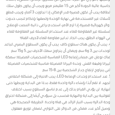
نحاسية عالية الجودة أكبر من 1.5 ملليمتر مربع ويجب أن يكون طول سلك
الطاقة يجب أن تكون قصيرة قدر الإمكان، إذا تجاوزت 3 أمتار، ويجب قطع
الأسلاك غير المستخدمة في نهاية الوحدة ولصقها بإحكام لتجنب حدوث
دوائر كهربائية قصيرة، إذا لزم الأمر، استخدم براغي ذاتية التنصت للإصلاح
السلسلة غير المقاومة للماء عند استخدام السلسلة غير المقاومة للماء
في الهواء الطلق، يجب اتخاذ تدابير مقاومة للماء لأحرف القناة؛
4. يجب أن يكون هناك سطوع كاف. يجب أن يكون السطوع البصري لتباعد
الوحدات بين 3 و6 سم، ويمكن أن يتراوح سمك الأحرف بين 5 و15 سم.
هناك نوعان من مصادر إضاءة LED المناسبة للشخصيات المضيئة: سمكة
البيرانا وقبعة القش. وحدة البيرانا المضيئة مناسبة للشخصيات المضيئة
التي يتراوح ارتفاع جدار الشخصية بين 8-15 سم.
5. عند استخدام وحدات الإضاءة LED، يجب الانتباه إلى مشكلة انخفاض
الجهد. لا تقم أبدًا بإنشاء دائرة واحدة فقط، بدءًا من البداية وربطها حتى
النهاية. لن يؤدي القيام بذلك إلى عدم تناسق السطوع بسبب اختلاف
الفولتية بين البداية والنهاية فحسب، بل سيؤدي أيضًا إلى مشكلة احتراق
لوحة الدائرة بسبب التيار الزائد في قناة واحدة. الطريقة الصحيحة هي
توصيل أكبر عدد ممكن من الدوائر على التوازي لضمان توزيع معقول