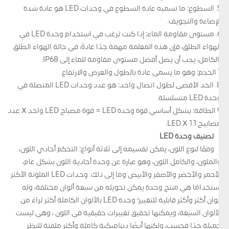
5. السطوع: ما نسميه عادة السطوع في وحدات LED هو عادة شدة
الإضاءة والتجويف.
6. مستوى مقاومة الماء: إذا كنت ترغب في استخدام وحدة LED في
الهواء الطلق، فإن هذه المعلمة مهمة جدًا عادةً، في حالة الهواء الطلق
بالكامل، يجب أن يصل أفضل مستوى مقاومة للماء إلى IP68.
7 الحجم: وهو ما يسمى عادة بالطول والعرض والارتفاع.
8. الحد الأقصى لطول اتصال واحد: هو عدد وحدات LED المتصلة في
وحدة LED متسلسلة.
9 الطاقة: بشكل أساسي قوة وحدة LED = قوة مصباح LED واحد Ⅹ عدد
مصابيح LED Ⅹ 1.1.
تصنيف وحدة LED
وفقًا لنوع اللون، يمكن تقسيمه إلى ثلاثة أنواع: التحكم أحادي اللون،
والملون، والكامل اللون، وهو عبارة عن وحدة أحادية اللون بشكل عام،
الأحمر والأخضر والأصفر والأبيض وما إلى ذلك. وحدات LED الملونة الأكثر
استخدامًا هي منتج وحدة يمكن تحويله من سبعة ألوان مختلفة، وله
ألوان أكثر وأكثر قابلية للتغيير؛ وحدة LED بالألوان الكاملة أكثر ثراءً من
الألوان السبعة، ويمكنها تحقيق تغييرات حقيقية في اللون ، وهي ليست
جميلة جدًا فحسب، ولكنها أيضًا ديناميكية كاملة وأكثر ملفتة للنظر.