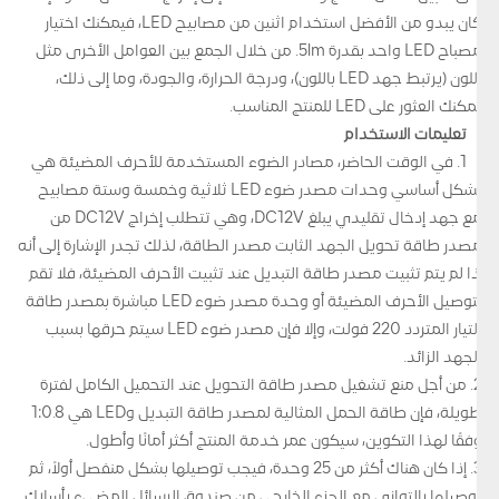
كان يبدو من الأفضل استخدام اثنين من مصابيح LED، فيمكنك اختيار
مصباح LED واحد بقدرة 5lm. من خلال الجمع بين العوامل الأخرى مثل
اللون (يرتبط جهد LED باللون)، ودرجة الحرارة، والجودة، وما إلى ذلك،
يمكنك العثور على LED للمنتج المناسب.
تعليمات الاستخدام
1. في الوقت الحاضر، مصادر الضوء المستخدمة للأحرف المضيئة هي
بشكل أساسي وحدات مصدر ضوء LED ثلاثية وخمسة وستة مصابيح
مع جهد إدخال تقليدي يبلغ DC12V، وهي تتطلب إخراج DC12V من
مصدر طاقة تحويل الجهد الثابت مصدر الطاقة، لذلك تجدر الإشارة إلى أنه
إذا لم يتم تثبيت مصدر طاقة التبديل عند تثبيت الأحرف المضيئة، فلا تقم
بتوصيل الأحرف المضيئة أو وحدة مصدر ضوء LED مباشرة بمصدر طاقة
التيار المتردد 220 فولت، وإلا فإن مصدر ضوء LED سيتم حرقها بسبب
الجهد الزائد.
2. من أجل منع تشغيل مصدر طاقة التحويل عند التحميل الكامل لفترة
طويلة، فإن طاقة الحمل المثالية لمصدر طاقة التبديل وLED هي 1:0.8
وفقًا لهذا التكوين، سيكون عمر خدمة المنتج أكثر أمانًا وأطول.
3. إذا كان هناك أكثر من 25 وحدة، فيجب توصيلها بشكل منفصل أولاً، ثم
توصيلها بالتوازي مع الجزء الخارجي من صندوق الرسائل المضيء بأسلاك