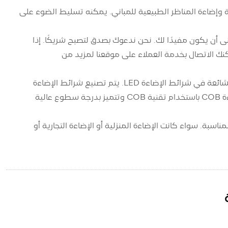
، يمكن استخدام شرائط الإضاءة LED للإضاءة الكنتورية وإضاءة المناظر الطبيعية للمباني. يمكنه تسليط الضوء على
بة على الأسئلة ذات الصلة حول "ماذا يعني شريط المصباح SMD". أتمنى أن يكون مفيدًا لك. نحن ندعوك بصدق لتصبح شريكًا. إذا
نك الاتصال بخدمة العملاء على موقعنا لمزيد من
تعد شرائط الإضاءة LED مصدرًا شائعًا جدًا للضوء، وتعد SMD وCOB من التقنيات الشائعة في شرائط الإضاءة LED. يتم تصنيع شرائط الإضاءة
SMD باستخدام تقنية SMD ولها هيكل مرن وموثوقية عالية. يتم تصنيع شرائط الإضاءة COB باستخدام تقنية COB وتتميز بدرجة سطوع عالية
ا للاحتياجات وسيناريوهات التطبيق المختلفة، يمكنك اختيار شرائط الإضاءة LED المناسبة. سواء كانت الإضاءة المنزلية أو الإضاءة التجارية أو