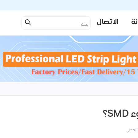
نة
الاتصال
S؟
 الخطي