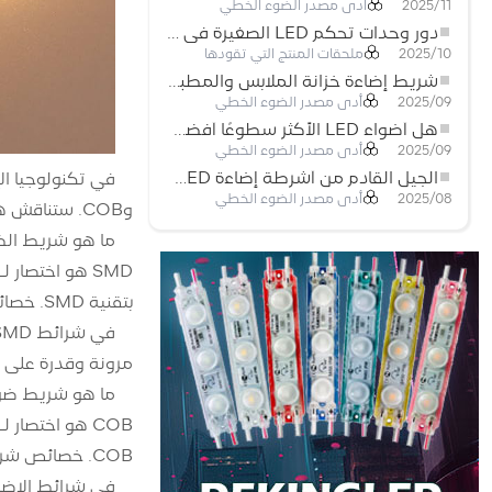
أدى مصدر الضوء الخطي
2025/11
دور وحدات تحكم LED الصغيرة في مشاريع إضاءة شريط LED
ملحقات المنتج التي تقودها
2025/10
شريط إضاءة خزانة الملابس والمطبخ: شريط COB LED اللمسي الذي يعيد تعريف الإضاءة المنزلية والتجارية
أدى مصدر الضوء الخطي
2025/09
هل أضواء LED الأكثر سطوعًا أفضل؟
أدى مصدر الضوء الخطي
2025/09
الجيل القادم من أشرطة إضاءة LED: قابلة للقطع بحرية لإمكانيات غير محدودة
أدى مصدر الضوء الخطي
2025/08
وCOB. ستناقش هذه المقالة هاتين التقنيتين لمساعدة القراء على فهم شرائط إضاءة LED بشكل أفضل.
ما هو شريط الضوء 
بتقنية SMD. خصائص شرائط الإضاءة SMD هي الهيكل المدمج، والموثوقية العالية، وانبعاث الضوء الموحد، وما إلى ذلك.
مرونة وقدرة على ال
ما هو شريط ضوء B
COB. خصائص شرائط ضوء COB هي الإضاءة الموحدة، والسطوع العالي، وإعادة إنتاج الألوان العالية.