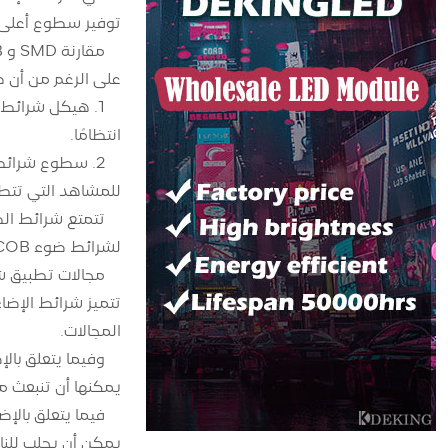
توفير سطوع أعلى 
مقارنة SMD و COB
على الرغم من أن كلاً من SMD وCOB هما تقنيات تصنيع لشرائط الإضاءة LED، إلا أن لديهما ب
انتظامًا.
للمشاهد التي تتطلب
لشرائط ضوء COB منخفضة نسبيًا، مما قد يسبب اختلافات معينة في اللون.
مجالات تطبيق شرا
المجالات.
يمكنها أن تنبعث منه
يمكن أن يجلب للناس