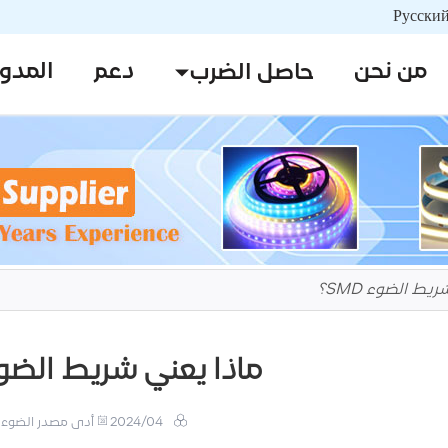
من نحن
دعم
المدو
حاصل الضرب
يط الضوء SMD؟
ماذا يعني شريط الضوء MD
2024/04
أدى مصدر الضوء