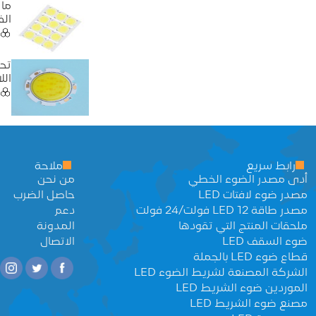
الف
تحل
الل
رابط سريع
ملاحة
أدى مصدر الضوء الخطي
من نحن
مصدر ضوء لافتات LED
حاصل الضرب
مصدر طاقة LED 12 فولت/24 فولت
دعم
ملحقات المنتج التي تقودها
المدونة
ضوء السقف LED
الاتصال
قطاع ضوء LED بالجملة
الشركة المصنعة لشريط الضوء LED
الموردين ضوء الشريط LED
مصنع ضوء الشريط LED