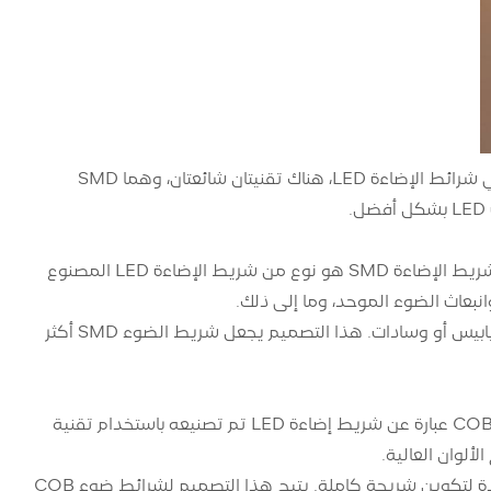
في تكنولوجيا الإضاءة الحديثة، تعد شرائط الإضاءة LED مصدرًا شائعًا جدًا للضوء. في شرائط الإضاءة LED، هناك تقنيتان شائعتان، وهما SMD
SMD هو اختصار لـ Surface Mount Device، وهو ما يعني جهاز التثبيت على السطح. شريط الإضاءة SMD هو نوع من شريط الإضاءة LED المصنوع
في شرائط SMD، يتم لحام رقائق LED مباشرة على سطح الشريط دون الحاجة إلى دبابيس أو وسادات. هذا التصميم يجعل شريط الضوء SMD أكثر
COB هو اختصار لـ Chip-on-Board، وهو ما يعني تقنية تعبئة الرقائق. شريط الإضاءة COB عبارة عن شريط إضاءة LED تم تصنيعه باستخدام تقنية
في شرائط الإضاءة COB، يتم تجميع شرائح LED المتعددة مباشرة على شريحة واحدة لتكوين شريحة كاملة. يتيح هذا التصميم لشرائط ضوء COB