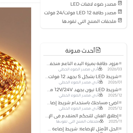
مصدر ضوء لافتات LED
مصدر طاقة LED 12 فولت/24 فولت
ملحقات المنتج التي تقودها
أحدث مدونة
مزود طاقة بميزة البدء الناعم منخفض الجهد لأنظمة إضاءة LED
أدى مصدر الضوء الخطي
2026/03
شريط LED بشكل S بجهد 12 فولت: حل إضاءة مرن وفعال للتصميمات الحديثة
أدى مصدر الضوء الخطي
2026/01
شريط LED نيون بجهد 12V/24V مع إمكانية القص كل 3 مصابيح: حل إضاءة نيون عصري لكل المساحات
أدى مصدر الضوء الخطي
2025/12
أضِئ مساحتك باستخدام شريط إضاءة LED نيون مرن منخفض الجهد
أدى مصدر الضوء الخطي
2025/12
إطلاق العنان للتحكم المتقدم في الإضاءة: المزايا الرئيسية لجهاز التحكم RGBW 5–24 فولت
ملحقات المنتج التي تقودها
2025/11
الحل الأمثل للإضاءة: شريط إضاءة LED مرن عالي الكثافة COB FOB للإضاءة الحديثة