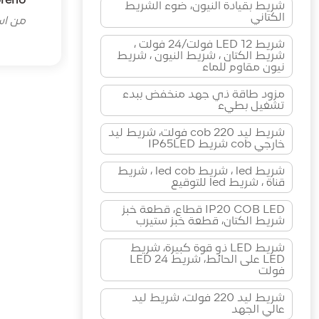
oreno
شريط بقيادة النيون، ضوء الشريط
الكتاني
من اسب
شريط LED 12 فولت/24 فولت ،
شريط الكتان ، شريط النيون ، شريط
نيون مقاوم للماء
مزود طاقة ذي جهد منخفض ببدء
تشغيل بطيء
شريط ليد cob 220 فولت، شريط ليد
خارجي cob شريط IP65LED
شريط led ، شريط led cob ، شريط
قناة ، شريط led للتوقيع
IP20 COB LED قطاع، قطعة خبز
شريط الكتان، قطعة خبز ستيرب
شريط LED ذو قوة كبيرة، شريط
LED على الحائط، شريط LED 24
فولت
شريط ليد 220 فولت، شريط ليد
عالي الجهد