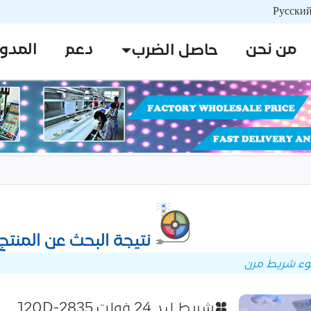
من نحن
دعم
المدو
حاصل الضرب
نتيجة البحث عن المن
ضوء شريط مرن
شريط ليد 24 فولت 2835-120D