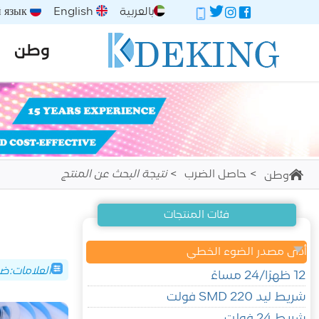
بالعربية
English
Русский язык
وطن
حاصل الضرب
نتيجة البحث عن المنتج
وطن
فئات المنتجات
أدى مصدر الضوء الخطي
العلامات:
12 ظهرًا/24 مساءً
شريط ليد SMD 220 فولت
شريط 24 فولت