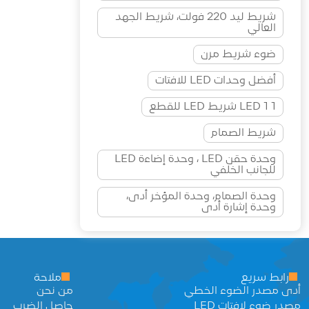
شريط ليد 220 فولت، شريط الجهد
العالي
ضوء شريط مرن
أفضل وحدات LED للافتات
1 LED 1 شريط LED للقطع
شريط الصمام
وحدة حقن LED ، وحدة إضاءة LED
للجانب الخلفي
وحدة الصمام، وحدة المؤخر أدى،
وحدة إشارة أدى
رابط سريع
ملاحة
أدى مصدر الضوء الخطي
من نحن
مصدر ضوء لافتات LED
حاصل الضرب