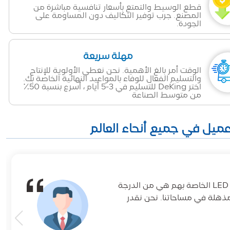
قطع الوسيط والتمتع بأسعار تنافسية مباشرة من
المصنع. جرب توفير التكاليف دون المساومة على
الجودة.
مهلة سريعة
الوقت أمر بالغ الأهمية. نحن نعطي الأولوية للإنتاج
والتسليم الفعال للوفاء بالمواعيد النهائية الخاصة بك.
اختر DeKing للتسليم في 3-5 أيام ، أسرع بنسبة 50٪
من متوسط الصناعة
لقد كان DeKingLED شريكا رائعا لمشاريع الإضاءة لدينا. مصابيح الشريط LED الخاصة بهم هي من الدرجة
مذهلة في مساحاتنا. نحن نقدر