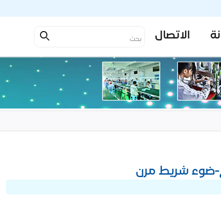
نة
الاتصال
تج-ضوء شريط مرن