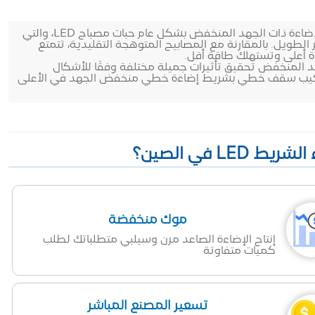
1. توفير الطاقة وحماية البيئة: تستخدم شرائط الإضاءة ذات الجهد المنخفض بشكل عام حبات مصباح LED، والتي
الطويل. بالمقارنة مع المصابيح المتوهجة التقليدية، تتمتع
ة أعلى وتستهلك طاقة أقل.
هد المنخفض تحقيق تأثيرات جميلة مختلفة وفقًا للأشكال
 تركيب سقف خطي بشريط إضاءة خطي منخفض الجهد في الأعلى
موك منخفضة
إنتاج الإضاءة الصاعد مرن وسيلبي متطلباتك لطلب
كميات متفاوتة
تسعير المصنع المباشر