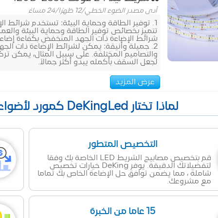
أدى مصدر الضوء الخطي
/
12 ظهرًا/24 مساءً
تتميز بخصائص توفير الطاقة وحماية البيئة والعمر 
شرائط الإضاءة ذات الجهد المنخفض بكفاءة إضاء
2. جميلة وأنيقة: يمكن لشرائط الإضاءة ذات الج
والتصاميم المختلفة. على سبيل المثال، يمكن
لجعل السقف بأكمله يبدو أكثر جمالاً.
عرض المزيد
لماذا تختار DeKingLed كمورد لأضواء الشريط LED في الصين؟
التخصيص المتطور
قم بتخصيص مصابيح الشريط LED الخاصة بك وفقا
لتفضيلاتك الدقيقة. يوفر DeKing خيارات تخصيص
شاملة ، مما يضمن توافق حل الإضاءة الخاص بك تماما
مع مشروعك.
15 عاما من الخبرة