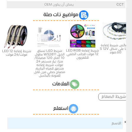
CCT
يمكن أن يكون OEM
مواضيع ذات صلة
صائص شريط إضاءة
LED على شكل S 12V
شريط إضاءة LED RGB
شريط LED لسباق
شريط إضاءة LED 12
60 ضوء
12 فولت للجانب الخلفي
الخيل WS2811 بطول
فولت/24 فولت
للتلفزيون
10 أمتار، 120 مصباحًا/
مترًا، تيار مستمر 24
فولت، شريط إضاءة
متدفق للمياه الجارية،
مصباح خطي مرن قابل
للعنونة بالبكسل
العلامات
شريط الصمام
استعلم
*