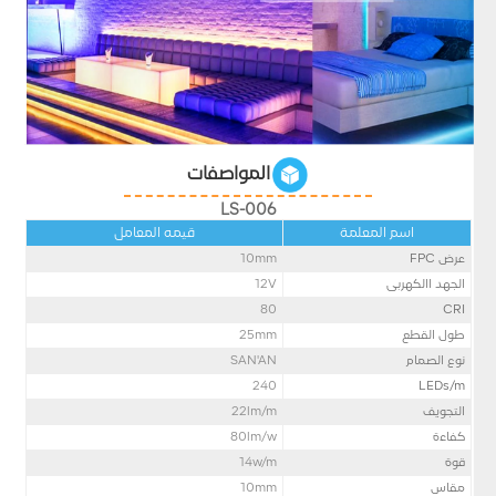
المواصفات
LS-006
اسم المعلمة
قيمه المعامل
عرض FPC
mm
10
الجهد االكهربى
12V
80
CRI
طول القطع
25mm
نوع الصمام
SAN'AN
240
LEDs/m
التجويف
lm/m
22
كفاءة
lm/w
80
قوة
w/m
14
مقاس
mm
10