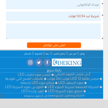
*
*
*
ابقى على تواصل
وطن
من نحن
حاصل الضرب
دعم
المدونة
الاتصال
رابط سريع
أدى مصدر الضوء الخطي
مصدر ضوء لافتات LED
مصدر طاقة LED 12 فولت/24 فولت
ملحقات المنتج التي تقودها
ضوء السقف LED
قطاع ضوء LED بالجملة
الشركة المصنعة لشريط الضوء LED
الموردين ضوء الشريط LED
مصنع ضوء الشريط LED
مورد وحدة LED
©2024 DeKingLED Lighting كل الحقوق محفوظة.