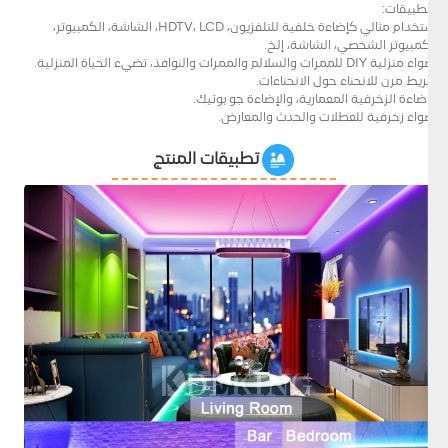
التطبيقات:
استخدام مثالي كإضاءة خلفية للتلفزيون، HDTV، LCD، الشاشة، الكمبيوتر،
الكمبيوتر الشخصي، الشاشة، إلخ.
أضواء منزلية DIY للممرات والسلالم والممرات والنوافذ، تضيء الحياة المنزلية.
شريط مرن للانحناء حول الانحناءات.
الإضاءة الزخرفية المعمارية، والإضاءة جو بوتيك.
أضواء زخرفية للعطلات والحدث والمعارض.
تطبيقات المنتج