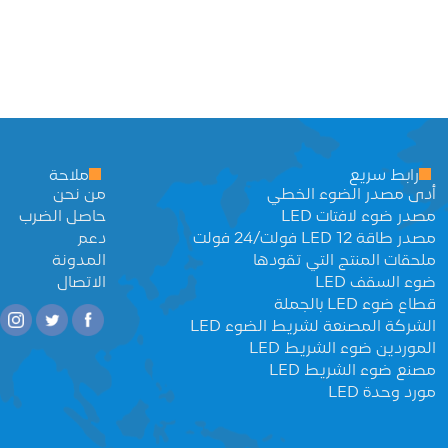
رابط سريع
ملاحة
أدى مصدر الضوء الخطي
من نحن
مصدر ضوء لافتات LED
حاصل الضرب
مصدر طاقة LED 12 فولت/24 فولت
دعم
ملحقات المنتج التي تقودها
المدونة
ضوء السقف LED
الاتصال
قطاع ضوء LED بالجملة
الشركة المصنعة لشريط الضوء LED
الموردين ضوء الشريط LED
مصنع ضوء الشريط LED
مورد وحدة LED