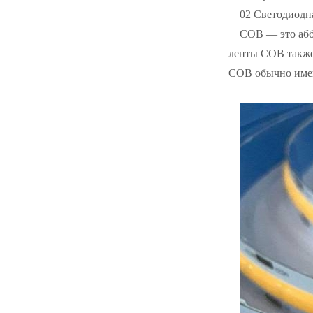
02 Светодиодн
COB — это абб
ленты COB также
COB обычно имею