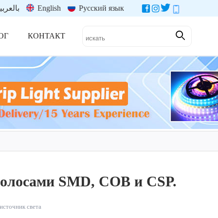
بالعربي
English
Русский язык
ОГ
КОНТАКТ
полосами SMD, COB и CSP.
источник света