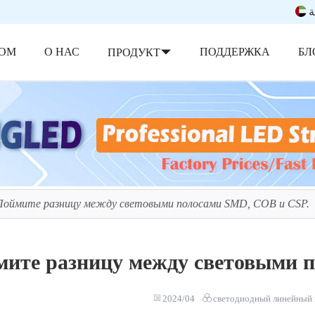
ة
ОМ
О НАС
ПОДДЕРЖКА
БЛ
ПРОДУКТ
Поймите разницу между световыми полосами SMD, COB и CSP.
ите разницу между световыми 
2024/04
светодиодный линейный 