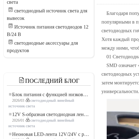
света
светодиодный источник света для
Благодаря поп
вывесок
популярными в п
Источник питания светодиодов 12
светодиодных ги
В/24 В
Хотя каждый прод
светодиодные аксессуары для
между ними, что
продуктов
01 Светодиодн
SMD означает 
светодиодных ус
ПОСЛЕДНИЙ БЛОГ
затем монтирует
универсальности
Блок питания с функцией низковольтного плавного пуска для LED освещения
2026/03
светодиодный линейный
источник света
12V S-образная светодиодная лента: гибкое и эффективное решение для современного освещения
2026/01
светодиодный линейный
источник света
Неоновая LED-лента 12V/24V с резкой по 3 светодиода: современное неоновое освещение для любого пространства