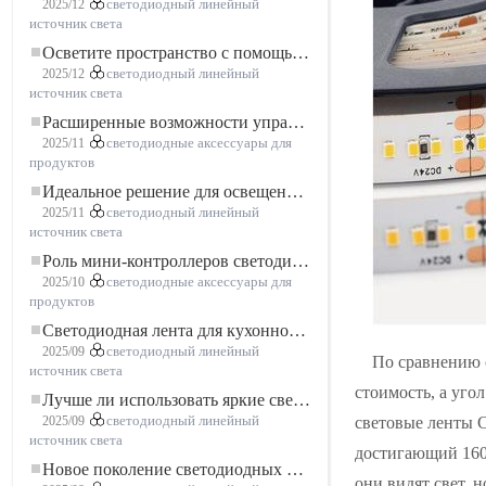
2025/12
светодиодный линейный
источник света
Осветите пространство с помощью гибкой низковольтной неоновой LED-ленты
2025/12
светодиодный линейный
источник света
Расширенные возможности управления освещением: основные преимущества контроллера RGBW 5–24 В
2025/11
светодиодные аксессуары для
продуктов
Идеальное решение для освещения: гибкая светодиодная лента COB высокой плотности FOB для современного освещения
2025/11
светодиодный линейный
источник света
Роль мини-контроллеров светодиодов в проектах светодиодных лент
2025/10
светодиодные аксессуары для
продуктов
Светодиодная лента для кухонного шкафа: сенсорная светодиодная лента COB, которая меняет представление о домашнем и коммерческом освещении
2025/09
светодиодный линейный
По сравнению 
источник света
стоимость, а уго
Лучше ли использовать яркие светодиодные лампы?
световые ленты C
2025/09
светодиодный линейный
источник света
достигающий 160°
Новое поколение светодиодных лент: свободная резка для неограниченных возможностей
они видят свет, н