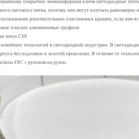
рерывному покрытию люминофорным клеем светодиодные ленты 
ого светового пятна, поэтому они могут излучать равномерно 
спользования дополнительных пластиковых крышек, если вам вс
онкие плоские алюминиевые профили
ая лента CSP
 новейших технологий в светодиодной индустрии. В светодиод
орпуса без подложки и золотой проволоки. В отличие от техно
платы FPC с рулоном на рулон.