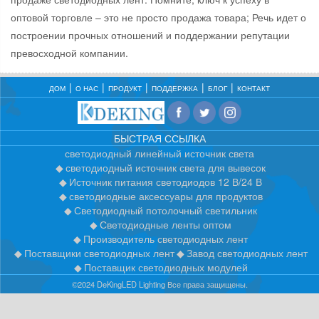
оптовой торговле – это не просто продажа товара; Речь идет о
построении прочных отношений и поддержании репутации
превосходной компании.
ДОМ
О НАС
ПРОДУКТ
ПОДДЕРЖКА
БЛОГ
КОНТАКТ
БЫСТРАЯ ССЫЛКА
светодиодный линейный источник света
светодиодный источник света для вывесок
Источник питания светодиодов 12 В/24 В
светодиодные аксессуары для продуктов
Светодиодный потолочный светильник
Светодиодные ленты оптом
Производитель светодиодных лент
Поставщики светодиодных лент
Завод светодиодных лент
Поставщик светодиодных модулей
©2024 DeKingLED Lighting Все права защищены.