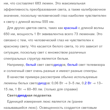
нм, что составляет 683 люмен. Это максимальная
эффективность преобразования света, а также калибровочное
значение, поскольку человеческий глаз наиболее чувствителен
к свету с длиной волны 555 нм.
Для других цветов света, таких как
красный
с длиной волны
650 нм, мощность 1 Вт эквивалентна всего 73 люменам. Это
связано с тем, что человеческий глаз не чувствителен к
красному свету. Что касается белого света, то это зависит от
ситуации, поскольку свет с множеством различных
спектральных структур является белым.
Например,
белый
свет свето
диод
ов,
белый
свет телевизора
и солнечный свет очень разные и имеют разные спектры.
В качестве примера рассмотрим обычно используемые
люмены белых свето
диод
ов: 0,06 Вт → 3–5 лм, 0,
2 Вт
→ 13–
15 лм, 1 Вт → 60–80 лм. (только для справки)
Свето
диод
ная подсветка
Единицей измерения люкс является лк (ранее
называвшийся люкс). Освещенность создается световым