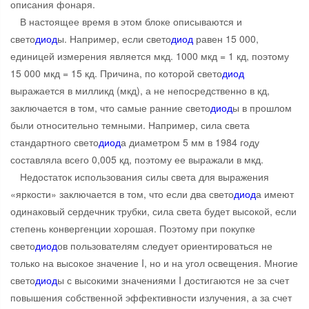
описания фонаря.
В настоящее время в этом блоке описываются и
свето
диод
ы. Например, если свето
диод
равен 15 000,
единицей измерения является мкд. 1000 мкд = 1 кд, поэтому
15 000 мкд = 15 кд. Причина, по которой свето
диод
выражается в милликд (мкд), а не непосредственно в кд,
заключается в том, что самые ранние свето
диод
ы в прошлом
были относительно темными. Например, сила света
стандартного свето
диод
а диаметром 5 мм в 1984 году
составляла всего 0,005 кд, поэтому ее выражали в мкд.
Недостаток использования силы света для выражения
«яркости» заключается в том, что если два свето
диод
а имеют
одинаковый сердечник трубки, сила света будет высокой, если
степень конвергенции хорошая. Поэтому при покупке
свето
диод
ов пользователям следует ориентироваться не
только на высокое значение I, но и на угол освещения. Многие
свето
диод
ы с высокими значениями I достигаются не за счет
повышения собственной эффективности излучения, а за счет