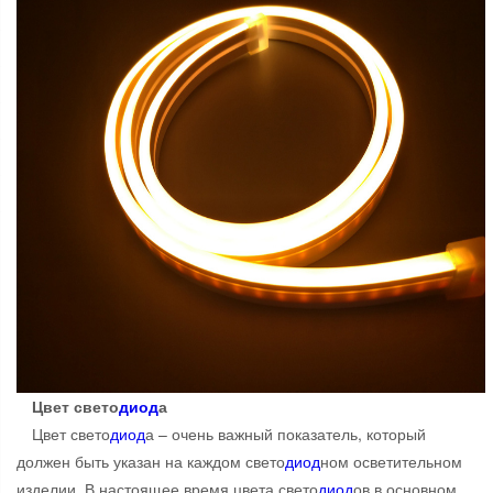
Цвет свето
диод
а
Цвет свето
диод
а – очень важный показатель, который
должен быть указан на каждом свето
диод
ном осветительном
изделии. В настоящее время цвета свето
диод
ов в основном