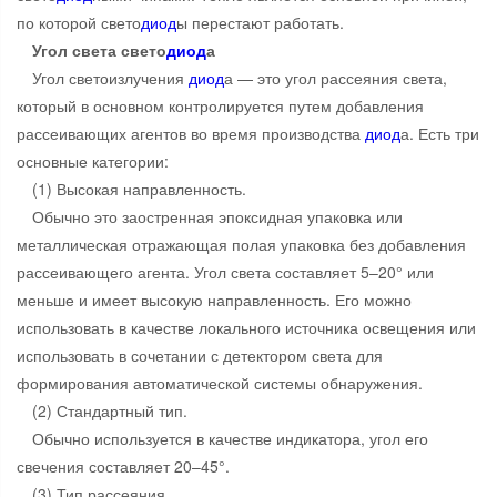
по которой свето
диод
ы перестают работать.
Угол света свето
диод
а
Угол светоизлучения
диод
а — это угол рассеяния света,
который в основном контролируется путем добавления
рассеивающих агентов во время производства
диод
а. Есть три
основные категории:
(1) Высокая направленность.
Обычно это заостренная эпоксидная упаковка или
металлическая отражающая полая упаковка без добавления
рассеивающего агента. Угол света составляет 5–20° или
меньше и имеет высокую направленность. Его можно
использовать в качестве локального источника освещения или
использовать в сочетании с детектором света для
формирования автоматической системы обнаружения.
(2) Стандартный тип.
Обычно используется в качестве индикатора, угол его
свечения составляет 20–45°.
(3) Тип рассеяния.