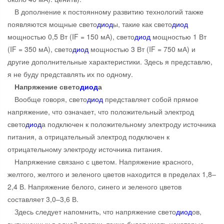
В дополнение к постоянному развитию технологий также
появляются мощные свето
диод
ы, такие как свето
диод
мощностью 0,5 Вт (IF = 150 мА), свето
диод
мощностью 1 Вт
(IF = 350 мА), свето
диод
мощностью 3 Вт (IF = 750 мА) и
другие дополнительные характеристики. Здесь я представлю,
я не буду представлять их по одному.
Напряжение свето
диод
а
Вообще говоря, свето
диод
представляет собой прямое
напряжение, что означает, что положительный электрод
свето
диод
а подключен к положительному электроду источника
питания, а отрицательный электрод подключен к
отрицательному электроду источника питания.
Напряжение связано с цветом. Напряжение красного,
желтого, желтого и зеленого цветов находится в пределах 1,8–
2,4 В. Напряжение белого, синего и зеленого цветов
составляет 3,0–3,6 В.
Здесь следует напомнить, что напряжение свето
диод
ов,