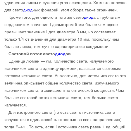
удлинения линзы и сужения угла освещения. Хотя это полезно
для свето
диод
ных фонарей, угол обзора также ограничен.
Кроме того, для одного и того же свето
диод
а с трубчатым
сердечником значение I диаметром 5 мм более чем вдвое
превышает значение I для диаметра 3 мм, но составляет
только 1/4 от значения для диаметра 10 мм, поскольку чем
больше линза, тем лучше характеристики сходимости.
Световой поток свето
диод
ов
Единица люмен — лм. Количество света, излучаемого
источником света в единицу времени, называется световым
потоком источника света. Аналогично, для источника света эта
величина описывает общее количество света, излучаемого
источником света, и эквивалентно оптической мощности. Чем
больше световой поток источника света, тем больше света
излучается.
Для изотропного света (то есть свет от источника света
излучается с одинаковой плотностью во всех направлениях)
тогда F=4πI. То есть, если I источника света равен 1 кд, общий