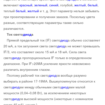
включают
красный
,
зеленый
,
синий
, голубой,
желтый
,
белый
,
теплый
белый
,
желтый
и т. д. Этот параметр нельзя забывать
при проектировании и получении заказов. Поскольку цвета
разные, соответствующие параметры также сильно
различаются. ​
Ток свето
диод
а
Прямой предельный ток (IF) свето
диод
а обычно составляет
20 мА, а ток затухания света свето
диод
а не может превышать
IF/3, что составляет около 15 мА и 18 мА. Сила света
свето
диод
а пропорциональна IF только в определенном
диапазоне. При IF>20MA усиление яркости невозможно
различить внутренним глазом.
Поэтому рабочий ток свето
диод
ов вообще разумно
выбирать в районе 17-19МА. Вышеупомянутое относится к
свето
диод
ам между обычными свето
диод
ами малой
мощности (0,04–0,08 Вт), за исключением некоторых
свето
диод
ов высокой мощности (некоторые с номиналом
около 40 мА). ценить).