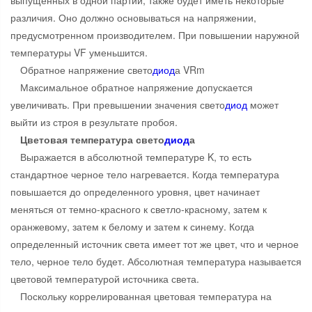
выпущенных в одной партии, также будет иметь некоторые
различия. Оно должно основываться на напряжении,
предусмотренном производителем. При повышении наружной
температуры VF уменьшится.
Обратное напряжение свето
диод
а VRm
Максимальное обратное напряжение допускается
увеличивать. При превышении значения свето
диод
может
выйти из строя в результате пробоя.
Цветовая температура свето
диод
а
Выражается в абсолютной температуре K, то есть
стандартное черное тело нагревается. Когда температура
повышается до определенного уровня, цвет начинает
меняться от темно-красного к светло-красному, затем к
оранжевому, затем к белому и затем к синему. Когда
определенный источник света имеет тот же цвет, что и черное
тело, черное тело будет. Абсолютная температура называется
цветовой температурой источника света.
Поскольку коррелированная цветовая температура на