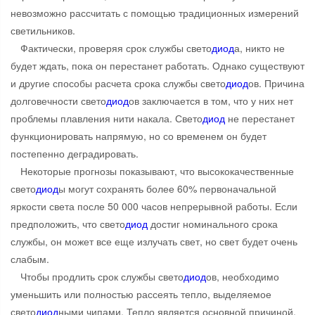
невозможно рассчитать с помощью традиционных измерений
светильников.
Фактически, проверяя срок службы свето
диод
а, никто не
будет ждать, пока он перестанет работать. Однако существуют
и другие способы расчета срока службы свето
диод
ов. Причина
долговечности свето
диод
ов заключается в том, что у них нет
проблемы плавления нити накала. Свето
диод
не перестанет
функционировать напрямую, но со временем он будет
постепенно деградировать.
Некоторые прогнозы показывают, что высококачественные
свето
диод
ы могут сохранять более 60% первоначальной
яркости света после 50 000 часов непрерывной работы. Если
предположить, что свето
диод
достиг номинального срока
службы, он может все еще излучать свет, но свет будет очень
слабым.
Чтобы продлить срок службы свето
диод
ов, необходимо
уменьшить или полностью рассеять тепло, выделяемое
свето
диод
ными чипами. Тепло является основной причиной,