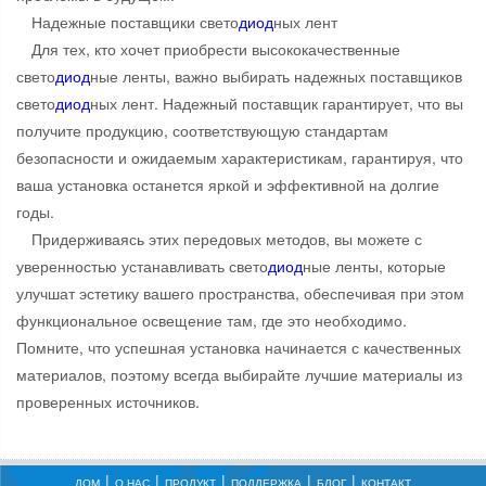
Надежные поставщики свето
диод
ных лент
Для тех, кто хочет приобрести высококачественные
свето
диод
ные ленты, важно выбирать надежных поставщиков
свето
диод
ных лент. Надежный поставщик гарантирует, что вы
получите продукцию, соответствующую стандартам
безопасности и ожидаемым характеристикам, гарантируя, что
ваша установка останется яркой и эффективной на долгие
годы.
Придерживаясь этих передовых методов, вы можете с
уверенностью устанавливать свето
диод
ные ленты, которые
улучшат эстетику вашего пространства, обеспечивая при этом
функциональное освещение там, где это необходимо.
Помните, что успешная установка начинается с качественных
материалов, поэтому всегда выбирайте лучшие материалы из
проверенных источников.
ДОМ
О НАС
ПРОДУКТ
ПОДДЕРЖКА
БЛОГ
КОНТАКТ