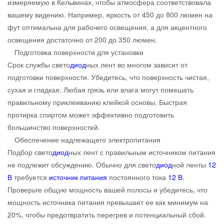
измеряемую в Кельвинах, чтобы атмосфера соответствовала
вашему видению. Например, яркость от 450 до 800 люмен на
фут оптимальна для рабочего освещения, а для акцентного
освещения достаточно от 200 до 350 люмен.
Подготовка поверхности для установки
Срок службы свето
диод
ных лент во многом зависит от
подготовки поверхности. Убедитесь, что поверхность чистая,
сухая и гладкая. Любая грязь или влага могут помешать
правильному приклеиванию клейкой основы. Быстрая
протирка спиртом может эффективно подготовить
большинство поверхностей.
Обеспечение надлежащего электропитания
Подбор свето
диод
ных лент с правильным источником питания
не подлежит обсуждению. Обычно для свето
диод
ной ленты
12
В
требуется
источник питания
постоянного тока
12 В
.
Проверьте общую мощность вашей полосы и убедитесь, что
мощность источника питания превышает ее как минимум на
20%, чтобы предотвратить перегрев и потенциальный сбой.