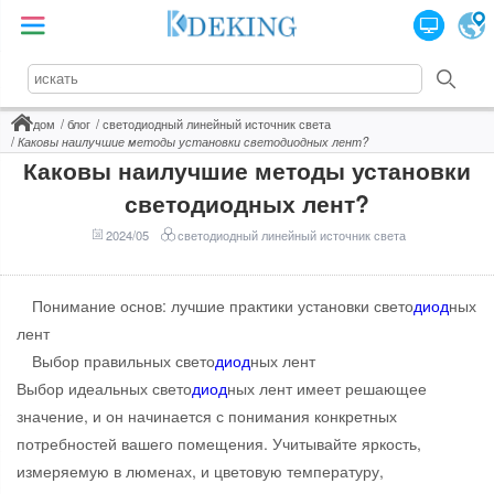
дом
блог
светодиодный линейный источник света
Каковы наилучшие методы установки светодиодных лент?
Каковы наилучшие методы установки
светодиодных лент?
2024/05
светодиодный линейный источник света
Понимание основ: лучшие практики установки свето
диод
ных
лент
Выбор правильных свето
диод
ных лент
Выбор идеальных свето
диод
ных лент имеет решающее
значение, и он начинается с понимания конкретных
потребностей вашего помещения. Учитывайте яркость,
измеряемую в люменах, и цветовую температуру,