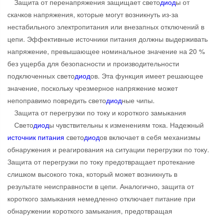
Защита от перенапряжения защищает свето
диод
ы от
скачков напряжения, которые могут возникнуть из-за
нестабильного электропитания или внезапных отключений в
цепи. Эффективные источники питания должны выдерживать
напряжение, превышающее номинальное значение на 20 %
без ущерба для безопасности и производительности
подключенных свето
диод
ов. Эта функция имеет решающее
значение, поскольку чрезмерное напряжение может
непоправимо повредить свето
диод
ные чипы.
Защита от перегрузки по току и короткого замыкания
Свето
диод
ы чувствительны к изменениям тока. Надежный
источник питания
свето
диод
ов включает в себя механизмы
обнаружения и реагирования на ситуации перегрузки по току.
Защита от перегрузки по току предотвращает протекание
слишком высокого тока, который может возникнуть в
результате неисправности в цепи. Аналогично, защита от
короткого замыкания немедленно отключает питание при
обнаружении короткого замыкания, предотвращая