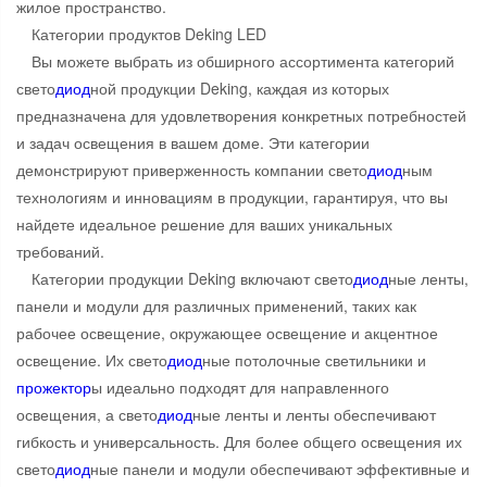
жилое пространство.
Категории продуктов Deking LED
Вы можете выбрать из обширного ассортимента категорий
свето
диод
ной продукции Deking, каждая из которых
предназначена для удовлетворения конкретных потребностей
и задач освещения в вашем доме. Эти категории
демонстрируют приверженность компании свето
диод
ным
технологиям и инновациям в продукции, гарантируя, что вы
найдете идеальное решение для ваших уникальных
требований.
Категории продукции Deking включают свето
диод
ные ленты,
панели и модули для различных применений, таких как
рабочее освещение, окружающее освещение и акцентное
освещение. Их свето
диод
ные потолочные светильники и
прожектор
ы идеально подходят для направленного
освещения, а свето
диод
ные ленты и ленты обеспечивают
гибкость и универсальность. Для более общего освещения их
свето
диод
ные панели и модули обеспечивают эффективные и