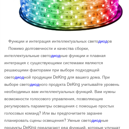
Функции и интеграция интеллектуальных свето
диод
ов
Помимо долговечности и качества сборки,
интеллектуальные свето
диод
ные функции и плавная
интеграция с существующими системами являются
решающими факторами при выборе подходящей
свето
диод
ной продукции DeKing для вашего дома. При
выборе свето
диод
ного продукта DeKing учитывайте уровень
необходимых вам интеллектуальных функций. Вам нужны
возможности голосового управления, позволяющие
регулировать параметры освещения с помощью простых
голосовых команд? Или вы предпочитаете заранее
планировать сцены освещения? Умные свето
диод
ные
продукты DeKing предлагают ряд функций, которые улучшат