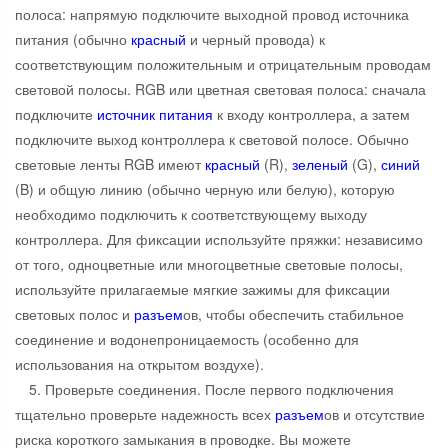
полоса: напрямую подключите выходной провод источника
питания (обычно
красный
и черный провода) к
соответствующим положительным и отрицательным проводам
световой полосы. RGB или цветная световая полоса: сначала
подключите
источник питания
к входу контроллера, а затем
подключите выход контроллера к световой полосе. Обычно
световые ленты RGB имеют
красный
(R),
зеленый
(G),
синий
(B) и общую линию (обычно черную или белую), которую
необходимо подключить к соответствующему выходу
контроллера. Для фиксации используйте пряжки: независимо
от того, одноцветные или многоцветные световые полосы,
используйте прилагаемые мягкие зажимы для фиксации
световых полос и
разъем
ов, чтобы обеспечить стабильное
соединение и водонепроницаемость (особенно для
использования на открытом воздухе).
5. Проверьте соединения. После первого подключения
тщательно проверьте надежность всех
разъем
ов и отсутствие
риска короткого замыкания в проводке. Вы можете