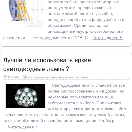
перестало быть просто утилитарным
инструментом, превратившись в
неотъемлемый элемент дизайна,
определяющий атмосферу, удобство и
образ жизни. Среди последних
инноваций в индустрии светодиодного
освещения — светодиодные ленты COB (C
Читать далее
Лучше ли использовать яркие
светодиодные лампы?
2025/09
светодиодный линейный источник света
Светодиодные лампы становятся всё
более распространёнными в домах, но
некоторые пользователи всё ещё
заблуждаются в выборе. Они считают,
что чем ярче светодиод, тем лучше. Это
«чем ярче, тем лучше» относится как к качеству самой лампы,
так и к необходимой освещённости помещения. Чтобы р
Читать далее