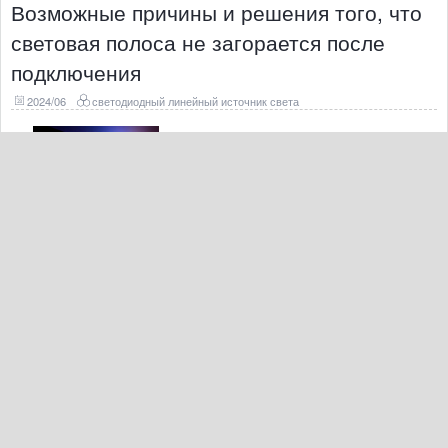
Возможные причины и решения того, что
световая полоса не загорается после
подключения
2024/06
светодиодный линейный источник света
1. Проблема с электропитаниемОдной из наиболее частых
причин того, что световая полоса подключена, но не
загорается, является проблема с питанием. Возможно, шнур
питания подключен неправильно или блок питания поврежден.
Если это произойдет, вы можете попробовать заменить шнур
питания или блок питани
Читать далее
Неоновые огни создают ощущение