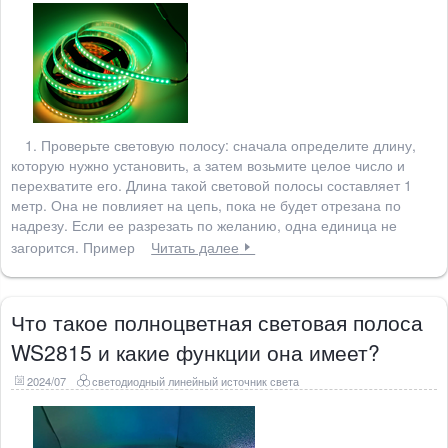
1. Проверьте световую полосу: сначала определите длину,
которую нужно установить, а затем возьмите целое число и
перехватите его. Длина такой световой полосы составляет 1
метр. Она не повлияет на цепь, пока не будет отрезана по
надрезу. Если ее разрезать по желанию, одна единица не
загорится. Пример
Читать далее
Что такое полноцветная световая полоса
WS2815 и какие функции она имеет?
2024/07
светодиодный линейный источник света