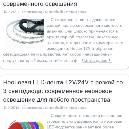
современного освещения
2026/01
светодиодный линейный источник света
Светодиодные ленты давно стали
важной частью современного светового
дизайна. Они широко применяются в
архитектурной подсветке, рекламных
вывесках, интерьерном и коммерческом
освещении. Новая 12V S-образная
светодиодная лента представляет собой инновационный
продукт, который выводит гибкость и ф
Читать далее
Неоновая LED-лента 12V/24V с резкой по
3 светодиода: современное неоновое
освещение для любого пространства
2025/12
светодиодный линейный источник света
Современные технологии освещения
стремительно развиваются, и неоновая
LED-подсветка занимает всё более