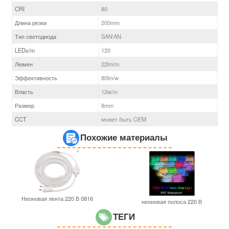
CRI
80
Длина резки
200mm
Тип светодиода
SAN'AN
LEDs/m
120
Люмен
22
lm/m
Эффективность
80
lm/w
Власть
12
w/m
Размер
8
mm
CCT
может быть OEM
Похожие материалы
Неоновая лента 220 В 0816
неоновая полоса 220 В
ТЕГИ