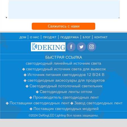
*
Свяжитесь с нами
ДОМ
О НАС
ПРОДУКТ
ПОДДЕРЖКА
БЛОГ
КОНТАКТ
БЫСТРАЯ ССЫЛКА
светодиодный линейный источник света
светодиодный источник света для вывесок
Источник питания светодиодов 12 В/24 В
светодиодные аксессуары для продуктов
Светодиодный потолочный светильник
Светодиодные ленты оптом
Производитель светодиодных лент
Поставщики светодиодных лент
Завод светодиодных лент
Поставщик светодиодных модулей
©2024 DeKingLED Lighting Все права защищены.