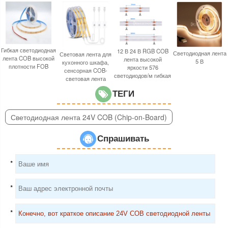
Гибкая светодиодная
12 В 24 В RGB COB
Светодиодная лента
Световая лента для
лента COB высокой
лента высокой
5 В
кухонного шкафа,
плотности FOB
яркости 576
сенсорная COB-
светодиодов/м гибкая
световая лента
ТЕГИ
Светодиодная лента 24V COB (Chip-on-Board)
Спрашивать
*
*
*