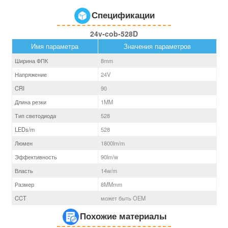
Спецификации
24v-cob-528D
Имя параметра
Значения параметров
Ширина ФПК
8
mm
Напряжение
24V
CRI
90
Длина резки
1MM
Тип светодиода
528
LEDs/m
528
Люмен
1800
lm/m
Эффективность
90
lm/w
Власть
14
w/m
Размер
8MM
mm
CCT
может быть OEM
Похожие материалы